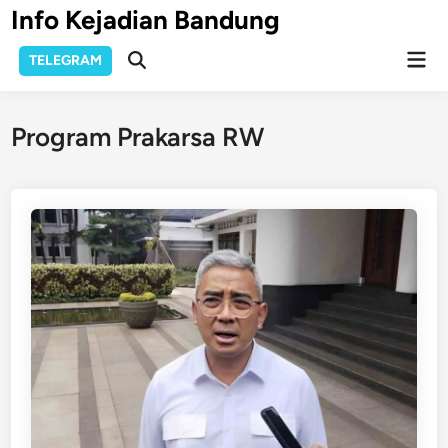
Skip
Info Kejadian Bandung
to
Mai
content
TELEGRAM
Open
Men
Search
Program Prakarsa RW