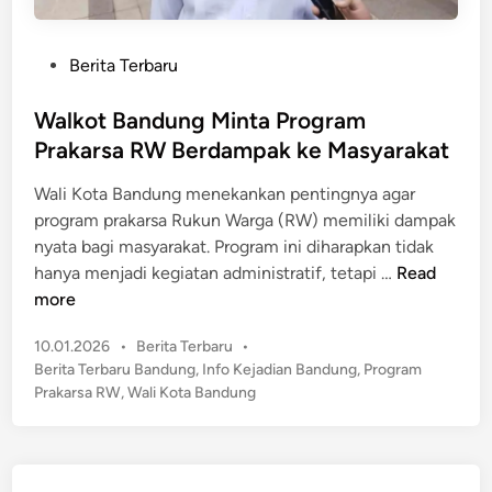
P
Berita Terbaru
o
s
Walkot Bandung Minta Program
t
Prakarsa RW Berdampak ke Masyarakat
e
Wali Kota Bandung menekankan pentingnya agar
d
program prakarsa Rukun Warga (RW) memiliki dampak
i
nyata bagi masyarakat. Program ini diharapkan tidak
n
W
hanya menjadi kegiatan administratif, tetapi …
Read
a
more
l
P
10.01.2026
•
Berita Terbaru
•
k
o
Berita Terbaru Bandung
,
Info Kejadian Bandung
,
Program
o
s
Prakarsa RW
,
Wali Kota Bandung
t
t
B
e
a
d
n
i