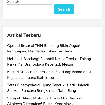
Search
n
d
Search
u
n
g
M
i
Artikel Terbaru
n
t
Operasi Besar di THM Bandung Bikin Geger!
a
Pengunjung Mendadak Jalani Tes Urine
P
Heboh di Bandung! Pemobil Nekat Terobos Palang
r
Parkir Mal Usai Diduga Kepergok Mesum
o
g
Misteri Dugaan Kekerasan di Bandung! Nama Anak
r
Pejabat Lampung Ikut Terseret
a
Teras Cihampelas di Ujung Tanduk? Dedi Mulyadi
m
Siapkan Rencana Bongkar dan Tata Ulang
P
Sempat Hilang Misterius, Driver Ojol Bandung
r
Akhirnya Ditemukan! Begini Kondisinya
a