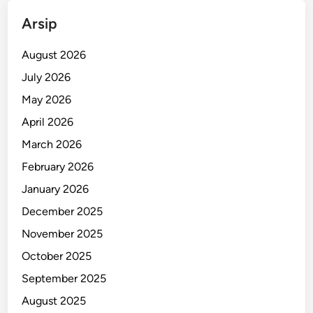
M
Arsip
a
s
August 2026
y
a
July 2026
r
May 2026
a
April 2026
k
a
March 2026
t
February 2026
January 2026
December 2025
November 2025
October 2025
September 2025
August 2025