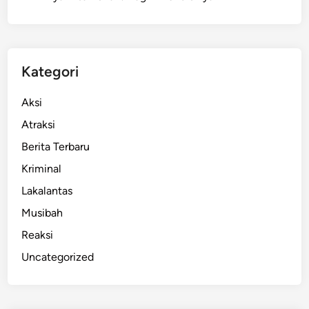
k
a
r
s
Kategori
a
R
Aksi
W
Atraksi
B
Berita Terbaru
e
r
Kriminal
d
Lakalantas
a
Musibah
m
p
Reaksi
a
Uncategorized
k
k
e