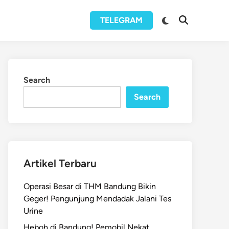
Switch
TELEGRAM
Open
to
Search
dark
mode
Search
Search
Artikel Terbaru
Operasi Besar di THM Bandung Bikin
Geger! Pengunjung Mendadak Jalani Tes
Urine
Heboh di Bandung! Pemobil Nekat