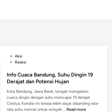
P
Aksi
o
Reaksi
s
t
Info Cuaca Bandung, Suhu Dingin 19
e
Derajat dan Potensi Hujan
d
Kota Bandung, Jawa Barat, tengah mengalami
i
cuaca dingin dengan suhu mencapai 19 derajat
n
Celsius. Kondisi ini terasa lebih sejuk dibanding rata-
I
rata suhu normal untuk wilayah …
Read more