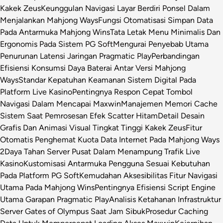
Kakek Zeus
Keunggulan Navigasi Layar Berdiri Ponsel Dalam
Menjalankan Mahjong Ways
Fungsi Otomatisasi Simpan Data
Pada Antarmuka Mahjong Wins
Tata Letak Menu Minimalis Dan
Ergonomis Pada Sistem PG Soft
Mengurai Penyebab Utama
Penurunan Latensi Jaringan Pragmatic Play
Perbandingan
Efisiensi Konsumsi Daya Baterai Antar Versi Mahjong
Ways
Standar Kepatuhan Keamanan Sistem Digital Pada
Platform Live Kasino
Pentingnya Respon Cepat Tombol
Navigasi Dalam Mencapai Maxwin
Manajemen Memori Cache
Sistem Saat Pemrosesan Efek Scatter Hitam
Detail Desain
Grafis Dan Animasi Visual Tingkat Tinggi Kakek Zeus
Fitur
Otomatis Penghemat Kuota Data Internet Pada Mahjong Ways
2
Daya Tahan Server Pusat Dalam Menampung Trafik Live
Kasino
Kustomisasi Antarmuka Pengguna Sesuai Kebutuhan
Pada Platform PG Soft
Kemudahan Aksesibilitas Fitur Navigasi
Utama Pada Mahjong Wins
Pentingnya Efisiensi Script Engine
Utama Garapan Pragmatic Play
Analisis Ketahanan Infrastruktur
Server Gates of Olympus Saat Jam Sibuk
Prosedur Caching