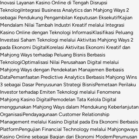
Inovasi Layanan Kasino Online di Tengah Disrupsi
Teknologi
Integrasi Business Analytics dan Mahjong Ways 2
sebagai Pendukung Pengambilan Keputusan Eksekutif
Kajian
Mendalam Nilai Tambah Industri Kreatif melalui Integrasi
Kasino Online dengan Teknologi Informasi
Klasifikasi Peluang
Investasi Saham Teknologi melalui Aktivitas Mahjong Ways 2
pada Ekonomi Digital
Korelasi Aktivitas Ekonomi Kreatif dan
Mahjong Ways terhadap Peluang Bisnis Berbasis
Teknologi
Optimalisasi Nilai Perusahaan Digital melalui
Mahjong Ways dengan Pendekatan Manajemen Berbasis
Data
Pemanfaatan Predictive Analytics Berbasis Mahjong Wins
3 sebagai Dasar Penyusunan Strategi Bisnis
Pemetaan Perilaku
Investor terhadap Emiten Teknologi melalui Fenomena
Mahjong Kasino Digital
Pemodelan Tata Kelola Digital
menggunakan Mahjong Ways dalam Mendukung Keberlanjutan
Organisasi
Pendayagunaan Customer Relationship
Management melalui Kasino Digital pada Era Ekonomi Berbasis
Platform
Pengujian Financial Technology melalui Mahjongways
Kasino Online sebagai Bagian dari Ekonomi Modern
Perumusan