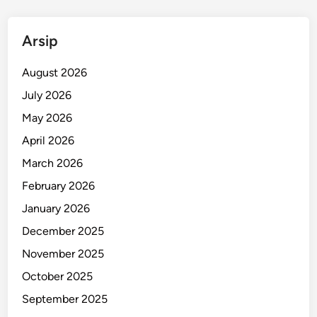
m
b
Arsip
u
k
August 2026
a
a
July 2026
n
May 2026
K
April 2026
e
m
March 2026
b
February 2026
a
January 2026
l
i
December 2025
November 2025
October 2025
September 2025