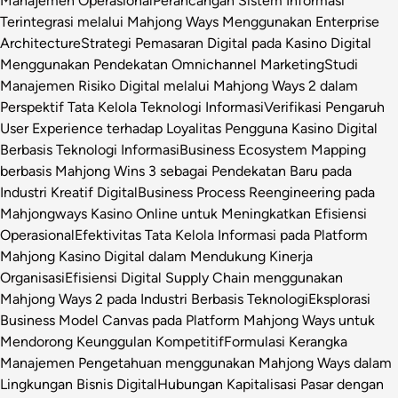
Manajemen Operasional
Perancangan Sistem Informasi
Terintegrasi melalui Mahjong Ways Menggunakan Enterprise
Architecture
Strategi Pemasaran Digital pada Kasino Digital
Menggunakan Pendekatan Omnichannel Marketing
Studi
Manajemen Risiko Digital melalui Mahjong Ways 2 dalam
Perspektif Tata Kelola Teknologi Informasi
Verifikasi Pengaruh
User Experience terhadap Loyalitas Pengguna Kasino Digital
Berbasis Teknologi Informasi
Business Ecosystem Mapping
berbasis Mahjong Wins 3 sebagai Pendekatan Baru pada
Industri Kreatif Digital
Business Process Reengineering pada
Mahjongways Kasino Online untuk Meningkatkan Efisiensi
Operasional
Efektivitas Tata Kelola Informasi pada Platform
Mahjong Kasino Digital dalam Mendukung Kinerja
Organisasi
Efisiensi Digital Supply Chain menggunakan
Mahjong Ways 2 pada Industri Berbasis Teknologi
Eksplorasi
Business Model Canvas pada Platform Mahjong Ways untuk
Mendorong Keunggulan Kompetitif
Formulasi Kerangka
Manajemen Pengetahuan menggunakan Mahjong Ways dalam
Lingkungan Bisnis Digital
Hubungan Kapitalisasi Pasar dengan