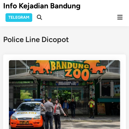
Skip
Info Kejadian Bandung
to
Mai
content
TELEGRAM
Open
Men
Search
Police Line Dicopot