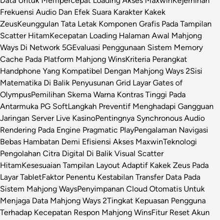
Data Untuk Mempercepat Loading Akses Maxwin
Kejernihan
Frekuensi Audio Dan Efek Suara Karakter Kakek
Zeus
Keunggulan Tata Letak Komponen Grafis Pada Tampilan
Scatter Hitam
Kecepatan Loading Halaman Awal Mahjong
Ways Di Network 5G
Evaluasi Penggunaan Sistem Memory
Cache Pada Platform Mahjong Wins
Kriteria Perangkat
Handphone Yang Kompatibel Dengan Mahjong Ways 2
Sisi
Matematika Di Balik Penyusunan Grid Layar Gates of
Olympus
Pemilihan Skema Warna Kontras Tinggi Pada
Antarmuka PG Soft
Langkah Preventif Menghadapi Gangguan
Jaringan Server Live Kasino
Pentingnya Synchronous Audio
Rendering Pada Engine Pragmatic Play
Pengalaman Navigasi
Bebas Hambatan Demi Efisiensi Akses Maxwin
Teknologi
Pengolahan Citra Digital Di Balik Visual Scatter
Hitam
Kesesuaian Tampilan Layout Adaptif Kakek Zeus Pada
Layar Tablet
Faktor Penentu Kestabilan Transfer Data Pada
Sistem Mahjong Ways
Penyimpanan Cloud Otomatis Untuk
Menjaga Data Mahjong Ways 2
Tingkat Kepuasan Pengguna
Terhadap Kecepatan Respon Mahjong Wins
Fitur Reset Akun