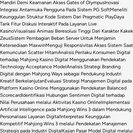
Mandiri Demi Keamanan Akses Gates of Olympus
Inovasi
Integrasi Antarmuka Pengguna Pada Sistem PG Soft
Meneliti
Keunggulan Struktur Kode Sistem Dari Pragmatic Play
Daya
Tarik Fitur Diskusi Interaktif Pada Layanan Live
Kasino
Visualisasi Animasi Beresolusi Tinggi Dari Karakter Kakek
Zeus
Sistem Pembagian Beban Server Untuk Menjamin
Ketersediaan Maxwin
Menguji Responsivitas Akses Sistem Saat
Kemunculan Scatter Hitam
Analisis Perilaku Konsumen Digital
terhadap Mahjong Kasino Digital Menggunakan Pendekatan
Technology Acceptance Model
Analisis Strategi Branding
Digital dengan Mahjong Ways sebagai Pendukung Industri
Kreatif Berkelanjutan
Evaluasi Strategi Manajemen Digital pada
Platform Kasino Online Menggunakan Pendekatan Balanced
Scorecard
Identifikasi Hubungan Sentimen Digital terhadap
Nilai Perusahaan melalui Aktivitas Kasino Online
Implementasi
Artificial Intelligence pada Mahjong Wins 3 dalam Mendukung
Personalisasi Layanan Digital
Interpretasi Keunggulan
Kompetitif Mahjong Wins 3 melalui Pendekatan Manajemen
Strategis pada Industri Digital
Kajian Pasar Modal Digital melalui