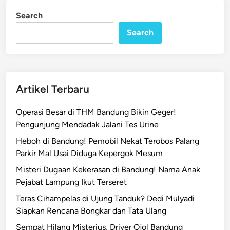
b
i
Search
n
a
r
Search
C
o
p
o
Artikel Terbaru
t
P
Operasi Besar di THM Bandung Bikin Geger!
o
Pengunjung Mendadak Jalani Tes Urine
l
Heboh di Bandung! Pemobil Nekat Terobos Palang
i
Parkir Mal Usai Diduga Kepergok Mesum
c
e
Misteri Dugaan Kekerasan di Bandung! Nama Anak
L
Pejabat Lampung Ikut Terseret
i
Teras Cihampelas di Ujung Tanduk? Dedi Mulyadi
n
Siapkan Rencana Bongkar dan Tata Ulang
e
Sempat Hilang Misterius, Driver Ojol Bandung
,