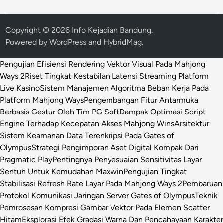
Copyright © 2026
Info Kejadian Bandung
.
Powered by
WordPress
and
HybridMag
.
Pengujian Efisiensi Rendering Vektor Visual Pada Mahjong
Ways 2
Riset Tingkat Kestabilan Latensi Streaming Platform
Live Kasino
Sistem Manajemen Algoritma Beban Kerja Pada
Platform Mahjong Ways
Pengembangan Fitur Antarmuka
Berbasis Gestur Oleh Tim PG Soft
Dampak Optimasi Script
Engine Terhadap Kecepatan Akses Mahjong Wins
Arsitektur
Sistem Keamanan Data Terenkripsi Pada Gates of
Olympus
Strategi Pengimporan Aset Digital Kompak Dari
Pragmatic Play
Pentingnya Penyesuaian Sensitivitas Layar
Sentuh Untuk Kemudahan Maxwin
Pengujian Tingkat
Stabilisasi Refresh Rate Layar Pada Mahjong Ways 2
Pembaruan
Protokol Komunikasi Jaringan Server Gates of Olympus
Teknik
Pemrosesan Kompresi Gambar Vektor Pada Elemen Scatter
Hitam
Eksplorasi Efek Gradasi Warna Dan Pencahayaan Karakter