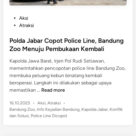
P
Aksi
o
Atraksi
s
t
Polda Jabar Copot Police Line, Bandung
e
Zoo Menuju Pembukaan Kembali
d
Kapolda Jawa Barat, Irjen Pol Rudi Setiawan,
i
memerintahkan pencopotan police line Bandung Zoo,
n
membuka peluang kebun binatang kembali
beroperasi. Langkah ini dilakukan sebagai upaya
P
memastikan …
Read more
o
P
16.10.2025
•
Aksi
,
Atraksi
•
l
o
Bandung Zoo
,
Info Kejadian Bandung
,
Kapolda Jabar
,
Konflik
d
s
dan Solusi
,
Police Line Dicopot
a
t
J
e
a
d