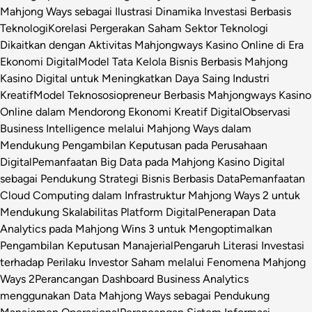
Mahjong Ways sebagai Ilustrasi Dinamika Investasi Berbasis
Teknologi
Korelasi Pergerakan Saham Sektor Teknologi
Dikaitkan dengan Aktivitas Mahjongways Kasino Online di Era
Ekonomi Digital
Model Tata Kelola Bisnis Berbasis Mahjong
Kasino Digital untuk Meningkatkan Daya Saing Industri
Kreatif
Model Teknososiopreneur Berbasis Mahjongways Kasino
Online dalam Mendorong Ekonomi Kreatif Digital
Observasi
Business Intelligence melalui Mahjong Ways dalam
Mendukung Pengambilan Keputusan pada Perusahaan
Digital
Pemanfaatan Big Data pada Mahjong Kasino Digital
sebagai Pendukung Strategi Bisnis Berbasis Data
Pemanfaatan
Cloud Computing dalam Infrastruktur Mahjong Ways 2 untuk
Mendukung Skalabilitas Platform Digital
Penerapan Data
Analytics pada Mahjong Wins 3 untuk Mengoptimalkan
Pengambilan Keputusan Manajerial
Pengaruh Literasi Investasi
terhadap Perilaku Investor Saham melalui Fenomena Mahjong
Ways 2
Perancangan Dashboard Business Analytics
menggunakan Data Mahjong Ways sebagai Pendukung