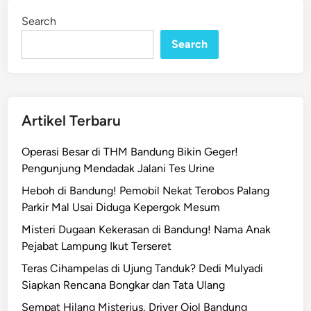
k
i
Search
n
u
Search
B
a
n
d
u
Artikel Terbaru
n
g
Operasi Besar di THM Bandung Bikin Geger!
M
Pengunjung Mendadak Jalani Tes Urine
e
Heboh di Bandung! Pemobil Nekat Terobos Palang
m
Parkir Mal Usai Diduga Kepergok Mesum
b
o
Misteri Dugaan Kekerasan di Bandung! Nama Anak
b
Pejabat Lampung Ikut Terseret
o
Teras Cihampelas di Ujung Tanduk? Dedi Mulyadi
l
Siapkan Rencana Bongkar dan Tata Ulang
S
Sempat Hilang Misterius, Driver Ojol Bandung
i