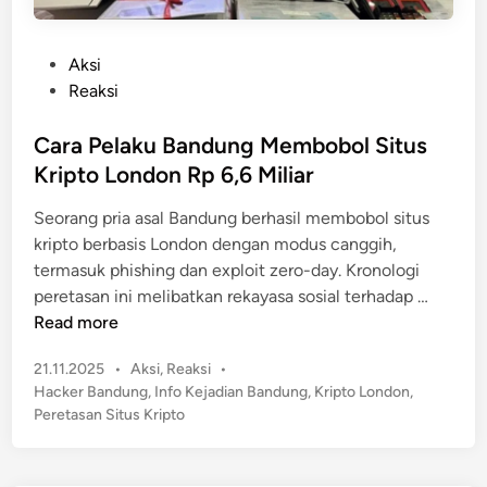
P
Aksi
o
Reaksi
s
t
Cara Pelaku Bandung Membobol Situs
e
Kripto London Rp 6,6 Miliar
d
Seorang pria asal Bandung berhasil membobol situs
i
kripto berbasis London dengan modus canggih,
n
termasuk phishing dan exploit zero-day. Kronologi
C
peretasan ini melibatkan rekayasa sosial terhadap …
a
Read more
r
P
21.11.2025
•
Aksi
,
Reaksi
•
a
o
Hacker Bandung
,
Info Kejadian Bandung
,
Kripto London
,
P
s
Peretasan Situs Kripto
e
t
l
e
a
d