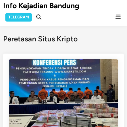
Skip
Info Kejadian Bandung
to
Mai
content
TELEGRAM
Open
Men
Search
Peretasan Situs Kripto