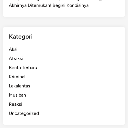
Akhirnya Ditemukan! Begini Kondisinya
t
u
s
K
r
Kategori
i
p
Aksi
t
Atraksi
o
Berita Terbaru
L
o
Kriminal
n
Lakalantas
d
Musibah
o
n
Reaksi
R
Uncategorized
p
6