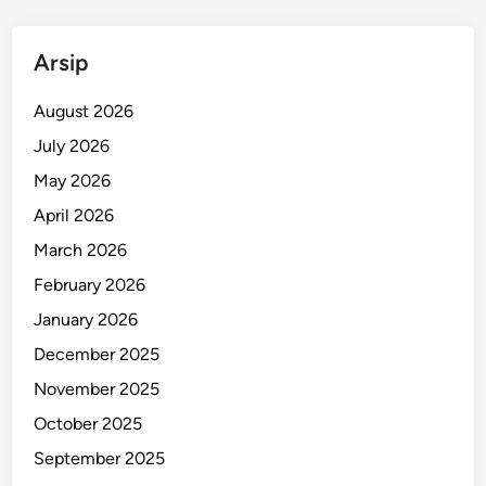
,
6
Arsip
M
i
August 2026
l
i
July 2026
a
May 2026
r
April 2026
March 2026
February 2026
January 2026
December 2025
November 2025
October 2025
September 2025