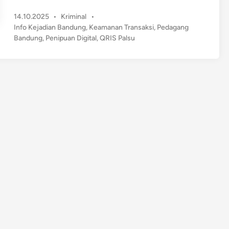
d
P
14.10.2025
•
Kriminal
•
a
o
Info Kejadian Bandung
,
Keamanan Transaksi
,
Pedagang
g
s
Bandung
,
Penipuan Digital
,
QRIS Palsu
a
t
n
e
g
d
S
i
n
e
k
i
t
a
r
K
a
m
p
u
s