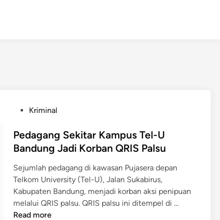
P
Kriminal
o
s
Pedagang Sekitar Kampus Tel-U
t
Bandung Jadi Korban QRIS Palsu
e
Sejumlah pedagang di kawasan Pujasera depan
d
Telkom University (Tel-U), Jalan Sukabirus,
i
Kabupaten Bandung, menjadi korban aksi penipuan
n
P
melalui QRIS palsu. QRIS palsu ini ditempel di …
e
Read more