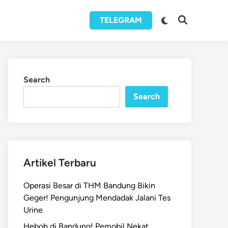
Switch
TELEGRAM
Open
to
Search
dark
mode
Search
Search
Artikel Terbaru
Operasi Besar di THM Bandung Bikin
Geger! Pengunjung Mendadak Jalani Tes
Urine
Heboh di Bandung! Pemobil Nekat