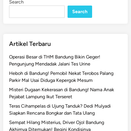
Search
n
e
Search
m
p
a
r
,
Artikel Terbaru
P
r
Operasi Besar di THM Bandung Bikin Geger!
i
Pengunjung Mendadak Jalani Tes Urine
a
Heboh di Bandung! Pemobil Nekat Terobos Palang
C
Parkir Mal Usai Diduga Kepergok Mesum
a
b
Misteri Dugaan Kekerasan di Bandung! Nama Anak
u
Pejabat Lampung Ikut Terseret
l
Teras Cihampelas di Ujung Tanduk? Dedi Mulyadi
i
Siapkan Rencana Bongkar dan Tata Ulang
D
Sempat Hilang Misterius, Driver Ojol Bandung
u
Akhirnya Ditemukan! Begini Kondisinya
a