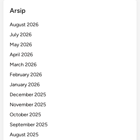
T
Arsip
a
h
August 2026
u
n
July 2026
P
May 2026
e
April 2026
n
j
March 2026
a
February 2026
r
January 2026
a
December 2025
November 2025
October 2025
September 2025
August 2025