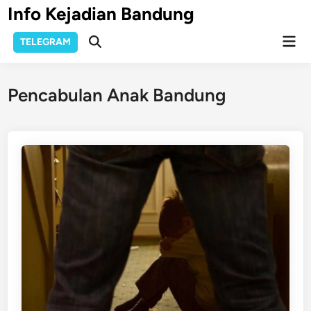
Skip
Info Kejadian Bandung
to
Mai
content
TELEGRAM
Open
Men
Search
Pencabulan Anak Bandung