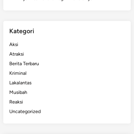
A
n
a
k
Kategori
L
e
Aksi
l
Atraksi
a
Berita Terbaru
k
i
Kriminal
D
Lakalantas
i
Musibah
v
o
Reaksi
n
Uncategorized
i
s
7