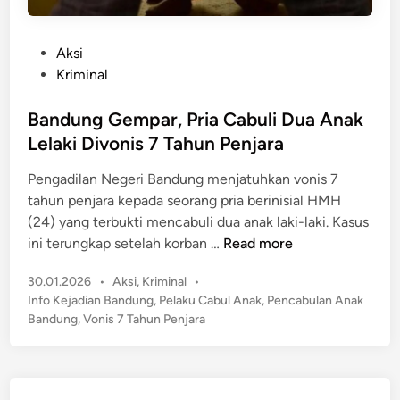
P
Aksi
o
Kriminal
s
t
Bandung Gempar, Pria Cabuli Dua Anak
e
Lelaki Divonis 7 Tahun Penjara
d
Pengadilan Negeri Bandung menjatuhkan vonis 7
i
tahun penjara kepada seorang pria berinisial HMH
n
(24) yang terbukti mencabuli dua anak laki-laki. Kasus
B
ini terungkap setelah korban …
Read more
a
P
30.01.2026
•
Aksi
,
Kriminal
•
n
o
Info Kejadian Bandung
,
Pelaku Cabul Anak
,
Pencabulan Anak
d
s
Bandung
,
Vonis 7 Tahun Penjara
u
t
n
e
g
d
G
i