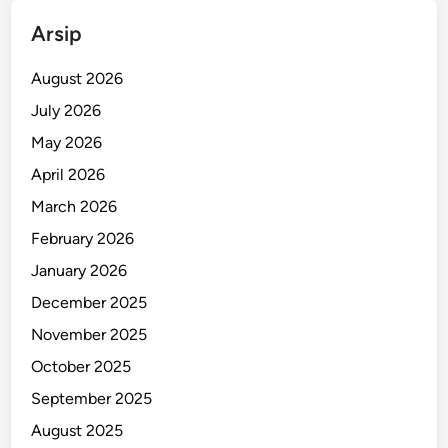
n
Arsip
K
i
August 2026
a
r
July 2026
a
May 2026
c
April 2026
o
n
March 2026
d
February 2026
o
January 2026
n
g
December 2025
November 2025
October 2025
September 2025
August 2025