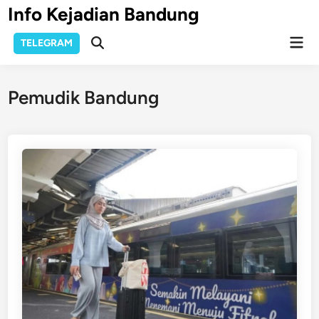
Skip
Info Kejadian Bandung
to
Mai
content
TELEGRAM
Open
Men
Search
Pemudik Bandung