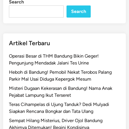
Search
n
.
Search
3
9
0
P
e
Artikel Terbaru
m
u
Operasi Besar di THM Bandung Bikin Geger!
d
Pengunjung Mendadak Jalani Tes Urine
i
Heboh di Bandung! Pemobil Nekat Terobos Palang
k
Parkir Mal Usai Diduga Kepergok Mesum
M
u
Misteri Dugaan Kekerasan di Bandung! Nama Anak
l
Pejabat Lampung Ikut Terseret
a
Teras Cihampelas di Ujung Tanduk? Dedi Mulyadi
i
Siapkan Rencana Bongkar dan Tata Ulang
B
Sempat Hilang Misterius, Driver Ojol Bandung
e
Akhirnya Ditemukan! Begini Kondisinya
r