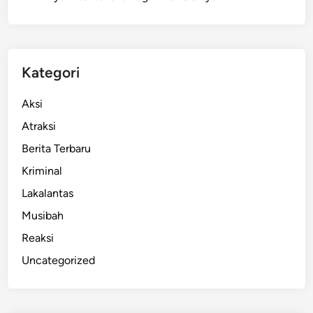
g
e
r
a
Kategori
k
d
Aksi
a
Atraksi
r
Berita Terbaru
i
B
Kriminal
a
Lakalantas
n
Musibah
d
u
Reaksi
n
Uncategorized
g
d
a