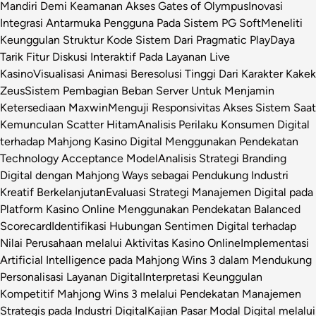
Mandiri Demi Keamanan Akses Gates of Olympus
Inovasi
Integrasi Antarmuka Pengguna Pada Sistem PG Soft
Meneliti
Keunggulan Struktur Kode Sistem Dari Pragmatic Play
Daya
Tarik Fitur Diskusi Interaktif Pada Layanan Live
Kasino
Visualisasi Animasi Beresolusi Tinggi Dari Karakter Kakek
Zeus
Sistem Pembagian Beban Server Untuk Menjamin
Ketersediaan Maxwin
Menguji Responsivitas Akses Sistem Saat
Kemunculan Scatter Hitam
Analisis Perilaku Konsumen Digital
terhadap Mahjong Kasino Digital Menggunakan Pendekatan
Technology Acceptance Model
Analisis Strategi Branding
Digital dengan Mahjong Ways sebagai Pendukung Industri
Kreatif Berkelanjutan
Evaluasi Strategi Manajemen Digital pada
Platform Kasino Online Menggunakan Pendekatan Balanced
Scorecard
Identifikasi Hubungan Sentimen Digital terhadap
Nilai Perusahaan melalui Aktivitas Kasino Online
Implementasi
Artificial Intelligence pada Mahjong Wins 3 dalam Mendukung
Personalisasi Layanan Digital
Interpretasi Keunggulan
Kompetitif Mahjong Wins 3 melalui Pendekatan Manajemen
Strategis pada Industri Digital
Kajian Pasar Modal Digital melalui