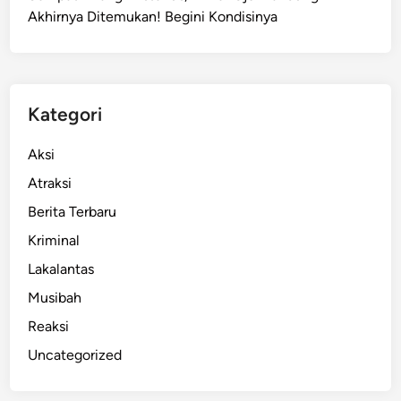
Akhirnya Ditemukan! Begini Kondisinya
g
a
B
a
n
Kategori
d
u
Aksi
n
Atraksi
g
Berita Terbaru
k
e
Kriminal
A
Lakalantas
n
Musibah
g
g
Reaksi
o
Uncategorized
t
a