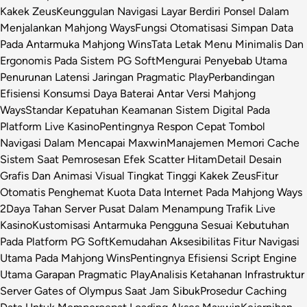
Kakek Zeus
Keunggulan Navigasi Layar Berdiri Ponsel Dalam
Menjalankan Mahjong Ways
Fungsi Otomatisasi Simpan Data
Pada Antarmuka Mahjong Wins
Tata Letak Menu Minimalis Dan
Ergonomis Pada Sistem PG Soft
Mengurai Penyebab Utama
Penurunan Latensi Jaringan Pragmatic Play
Perbandingan
Efisiensi Konsumsi Daya Baterai Antar Versi Mahjong
Ways
Standar Kepatuhan Keamanan Sistem Digital Pada
Platform Live Kasino
Pentingnya Respon Cepat Tombol
Navigasi Dalam Mencapai Maxwin
Manajemen Memori Cache
Sistem Saat Pemrosesan Efek Scatter Hitam
Detail Desain
Grafis Dan Animasi Visual Tingkat Tinggi Kakek Zeus
Fitur
Otomatis Penghemat Kuota Data Internet Pada Mahjong Ways
2
Daya Tahan Server Pusat Dalam Menampung Trafik Live
Kasino
Kustomisasi Antarmuka Pengguna Sesuai Kebutuhan
Pada Platform PG Soft
Kemudahan Aksesibilitas Fitur Navigasi
Utama Pada Mahjong Wins
Pentingnya Efisiensi Script Engine
Utama Garapan Pragmatic Play
Analisis Ketahanan Infrastruktur
Server Gates of Olympus Saat Jam Sibuk
Prosedur Caching