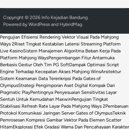
Copyright © 2026
Info Kejadian Bandung
.
Powered by
WordPress
and
HybridMag
.
Pengujian Efisiensi Rendering Vektor Visual Pada Mahjong
Ways 2
Riset Tingkat Kestabilan Latensi Streaming Platform
Live Kasino
Sistem Manajemen Algoritma Beban Kerja Pada
Platform Mahjong Ways
Pengembangan Fitur Antarmuka
Berbasis Gestur Oleh Tim PG Soft
Dampak Optimasi Script
Engine Terhadap Kecepatan Akses Mahjong Wins
Arsitektur
Sistem Keamanan Data Terenkripsi Pada Gates of
Olympus
Strategi Pengimporan Aset Digital Kompak Dari
Pragmatic Play
Pentingnya Penyesuaian Sensitivitas Layar
Sentuh Untuk Kemudahan Maxwin
Pengujian Tingkat
Stabilisasi Refresh Rate Layar Pada Mahjong Ways 2
Pembaruan
Protokol Komunikasi Jaringan Server Gates of Olympus
Teknik
Pemrosesan Kompresi Gambar Vektor Pada Elemen Scatter
Hitam
Eksplorasi Efek Gradasi Warna Dan Pencahayaan Karakter