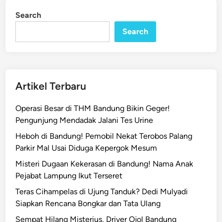
a
i
Search
n
m
p
Search
a
i
k
a
Artikel Terbaru
n
A
Operasi Besar di THM Bandung Bikin Geger!
s
Pengunjung Mendadak Jalani Tes Urine
p
Heboh di Bandung! Pemobil Nekat Terobos Palang
i
Parkir Mal Usai Diduga Kepergok Mesum
r
a
Misteri Dugaan Kekerasan di Bandung! Nama Anak
s
Pejabat Lampung Ikut Terseret
i
Teras Cihampelas di Ujung Tanduk? Dedi Mulyadi
W
Siapkan Rencana Bongkar dan Tata Ulang
a
Sempat Hilang Misterius, Driver Ojol Bandung
r