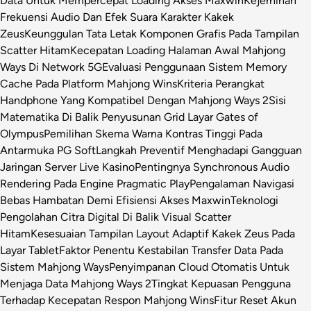
Data Untuk Mempercepat Loading Akses Maxwin
Kejernihan
Frekuensi Audio Dan Efek Suara Karakter Kakek
Zeus
Keunggulan Tata Letak Komponen Grafis Pada Tampilan
Scatter Hitam
Kecepatan Loading Halaman Awal Mahjong
Ways Di Network 5G
Evaluasi Penggunaan Sistem Memory
Cache Pada Platform Mahjong Wins
Kriteria Perangkat
Handphone Yang Kompatibel Dengan Mahjong Ways 2
Sisi
Matematika Di Balik Penyusunan Grid Layar Gates of
Olympus
Pemilihan Skema Warna Kontras Tinggi Pada
Antarmuka PG Soft
Langkah Preventif Menghadapi Gangguan
Jaringan Server Live Kasino
Pentingnya Synchronous Audio
Rendering Pada Engine Pragmatic Play
Pengalaman Navigasi
Bebas Hambatan Demi Efisiensi Akses Maxwin
Teknologi
Pengolahan Citra Digital Di Balik Visual Scatter
Hitam
Kesesuaian Tampilan Layout Adaptif Kakek Zeus Pada
Layar Tablet
Faktor Penentu Kestabilan Transfer Data Pada
Sistem Mahjong Ways
Penyimpanan Cloud Otomatis Untuk
Menjaga Data Mahjong Ways 2
Tingkat Kepuasan Pengguna
Terhadap Kecepatan Respon Mahjong Wins
Fitur Reset Akun