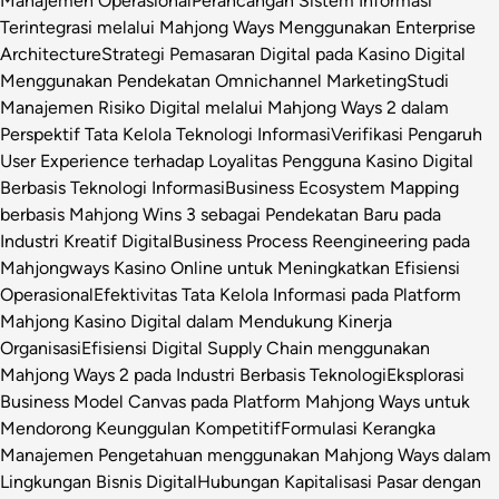
Manajemen Operasional
Perancangan Sistem Informasi
Terintegrasi melalui Mahjong Ways Menggunakan Enterprise
Architecture
Strategi Pemasaran Digital pada Kasino Digital
Menggunakan Pendekatan Omnichannel Marketing
Studi
Manajemen Risiko Digital melalui Mahjong Ways 2 dalam
Perspektif Tata Kelola Teknologi Informasi
Verifikasi Pengaruh
User Experience terhadap Loyalitas Pengguna Kasino Digital
Berbasis Teknologi Informasi
Business Ecosystem Mapping
berbasis Mahjong Wins 3 sebagai Pendekatan Baru pada
Industri Kreatif Digital
Business Process Reengineering pada
Mahjongways Kasino Online untuk Meningkatkan Efisiensi
Operasional
Efektivitas Tata Kelola Informasi pada Platform
Mahjong Kasino Digital dalam Mendukung Kinerja
Organisasi
Efisiensi Digital Supply Chain menggunakan
Mahjong Ways 2 pada Industri Berbasis Teknologi
Eksplorasi
Business Model Canvas pada Platform Mahjong Ways untuk
Mendorong Keunggulan Kompetitif
Formulasi Kerangka
Manajemen Pengetahuan menggunakan Mahjong Ways dalam
Lingkungan Bisnis Digital
Hubungan Kapitalisasi Pasar dengan