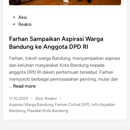
P
Aksi
o
Reaksi
s
t
Farhan Sampaikan Aspirasi Warga
e
Bandung ke Anggota DPD RI
d
Farhan, tokoh warga Bandung, menyampaikan aspirasi
i
dan keluhan masyarakat Kota Bandung kepada
n
anggota DPD RI dalam pertemuan tersebut. Farhan
menyoroti berbagai permasalahan penting, mulai dari
F
…
Read more
a
P
11.10.2025
•
Aksi
,
Reaksi
•
r
o
Aspirasi Warga Bandung
,
Farhan Curhat DPD
,
Info Kejadian
h
s
Bandung
,
Masalah Kota Bandung
a
t
n
e
S
d