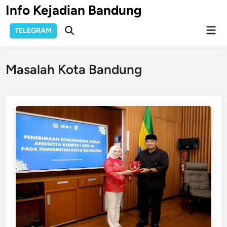
Skip
Info Kejadian Bandung
to
Mai
content
TELEGRAM
Open
Men
Search
Masalah Kota Bandung