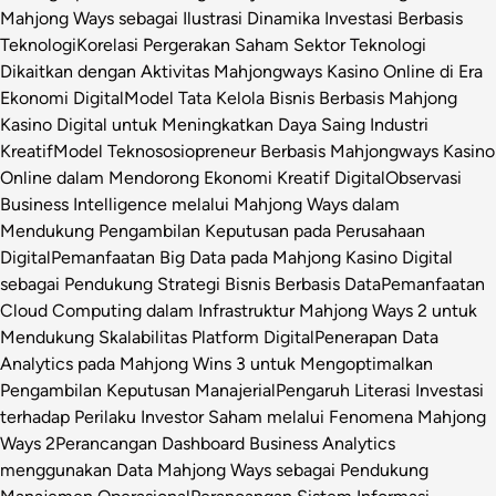
Mahjong Ways sebagai Ilustrasi Dinamika Investasi Berbasis
Teknologi
Korelasi Pergerakan Saham Sektor Teknologi
Dikaitkan dengan Aktivitas Mahjongways Kasino Online di Era
Ekonomi Digital
Model Tata Kelola Bisnis Berbasis Mahjong
Kasino Digital untuk Meningkatkan Daya Saing Industri
Kreatif
Model Teknososiopreneur Berbasis Mahjongways Kasino
Online dalam Mendorong Ekonomi Kreatif Digital
Observasi
Business Intelligence melalui Mahjong Ways dalam
Mendukung Pengambilan Keputusan pada Perusahaan
Digital
Pemanfaatan Big Data pada Mahjong Kasino Digital
sebagai Pendukung Strategi Bisnis Berbasis Data
Pemanfaatan
Cloud Computing dalam Infrastruktur Mahjong Ways 2 untuk
Mendukung Skalabilitas Platform Digital
Penerapan Data
Analytics pada Mahjong Wins 3 untuk Mengoptimalkan
Pengambilan Keputusan Manajerial
Pengaruh Literasi Investasi
terhadap Perilaku Investor Saham melalui Fenomena Mahjong
Ways 2
Perancangan Dashboard Business Analytics
menggunakan Data Mahjong Ways sebagai Pendukung