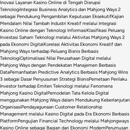
Inovasi Layanan Kasino Online di Tengah Disrupsi
Teknologi
Integrasi Business Analytics dan Mahjong Ways 2
sebagai Pendukung Pengambilan Keputusan Eksekutif
Kajian
Mendalam Nilai Tambah Industri Kreatif melalui Integrasi
Kasino Online dengan Teknologi Informasi
Klasifikasi Peluang
Investasi Saham Teknologi melalui Aktivitas Mahjong Ways 2
pada Ekonomi Digital
Korelasi Aktivitas Ekonomi Kreatif dan
Mahjong Ways terhadap Peluang Bisnis Berbasis
Teknologi
Optimalisasi Nilai Perusahaan Digital melalui
Mahjong Ways dengan Pendekatan Manajemen Berbasis
Data
Pemanfaatan Predictive Analytics Berbasis Mahjong Wins
3 sebagai Dasar Penyusunan Strategi Bisnis
Pemetaan Perilaku
Investor terhadap Emiten Teknologi melalui Fenomena
Mahjong Kasino Digital
Pemodelan Tata Kelola Digital
menggunakan Mahjong Ways dalam Mendukung Keberlanjutan
Organisasi
Pendayagunaan Customer Relationship
Management melalui Kasino Digital pada Era Ekonomi Berbasis
Platform
Pengujian Financial Technology melalui Mahjongways
Kasino Online sebagai Bagian dari Ekonomi Modern
Perumusan