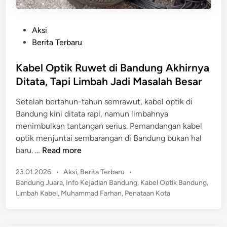
P
Aksi
o
Berita Terbaru
s
t
Kabel Optik Ruwet di Bandung Akhirnya
e
Ditata, Tapi Limbah Jadi Masalah Besar
d
Setelah bertahun-tahun semrawut, kabel optik di
i
Bandung kini ditata rapi, namun limbahnya
n
menimbulkan tantangan serius. Pemandangan kabel
optik menjuntai sembarangan di Bandung bukan hal
K
baru. …
Read more
a
P
23.01.2026
•
Aksi
,
Berita Terbaru
•
b
o
Bandung Juara
,
Info Kejadian Bandung
,
Kabel Optik Bandung
,
e
s
Limbah Kabel
,
Muhammad Farhan
,
Penataan Kota
l
t
O
e
p
d