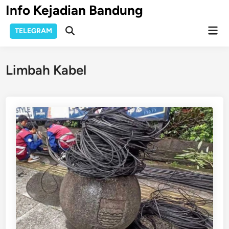
Skip
Info Kejadian Bandung
to
Mai
content
TELEGRAM
Open
Men
Search
Limbah Kabel