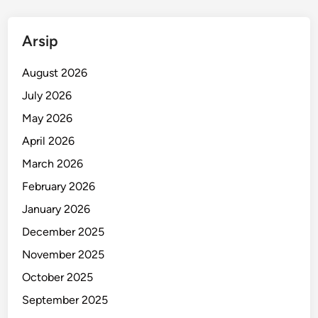
i
m
Arsip
b
a
August 2026
h
J
July 2026
a
May 2026
d
April 2026
i
M
March 2026
a
February 2026
s
January 2026
a
l
December 2025
a
November 2025
h
October 2025
B
e
September 2025
s