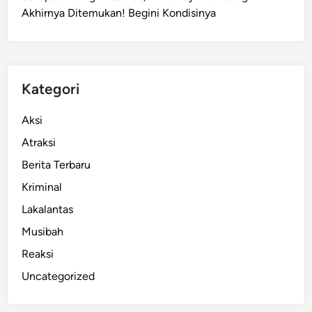
Akhirnya Ditemukan! Begini Kondisinya
h
i
r
n
y
Kategori
a
D
Aksi
i
Atraksi
t
Berita Terbaru
a
t
Kriminal
a
Lakalantas
,
Musibah
T
a
Reaksi
p
Uncategorized
i
L