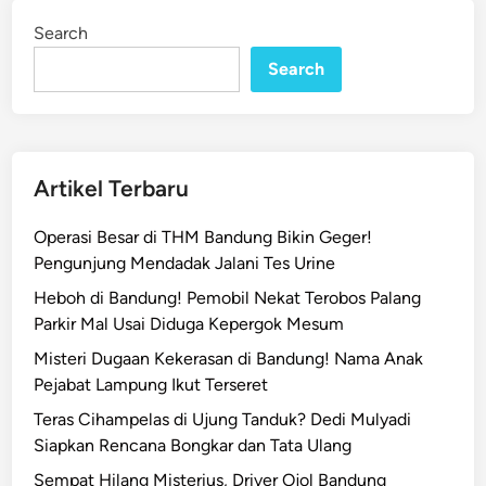
t
i
Search
n
i
k
Search
R
u
w
e
Artikel Terbaru
t
d
Operasi Besar di THM Bandung Bikin Geger!
i
Pengunjung Mendadak Jalani Tes Urine
B
Heboh di Bandung! Pemobil Nekat Terobos Palang
a
Parkir Mal Usai Diduga Kepergok Mesum
n
d
Misteri Dugaan Kekerasan di Bandung! Nama Anak
u
Pejabat Lampung Ikut Terseret
n
Teras Cihampelas di Ujung Tanduk? Dedi Mulyadi
g
Siapkan Rencana Bongkar dan Tata Ulang
A
Sempat Hilang Misterius, Driver Ojol Bandung
k