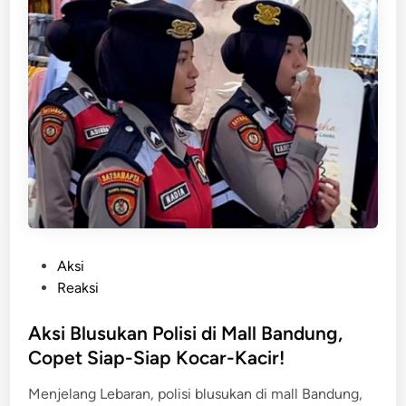
n
g
g
i
l
a
!
A
r
u
s
M
u
P
Aksi
d
o
Reaksi
i
s
k
t
Aksi Blusukan Polisi di Mall Bandung,
B
e
Copet Siap-Siap Kocar-Kacir!
a
d
n
Menjelang Lebaran, polisi blusukan di mall Bandung,
i
d