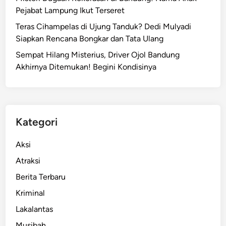
r
o
Pejabat Lampung Ikut Terseret
a
r
Teras Cihampelas di Ujung Tanduk? Dedi Mulyadi
n
S
Siapkan Rencana Bongkar dan Tata Ulang
2
a
0
Sempat Hilang Misterius, Driver Ojol Bandung
t
2
Akhirnya Ditemukan! Begini Kondisinya
u
6
!
B
a
n
Kategori
d
u
Aksi
n
Atraksi
g
Berita Terbaru
Z
o
Kriminal
o
Lakalantas
B
Musibah