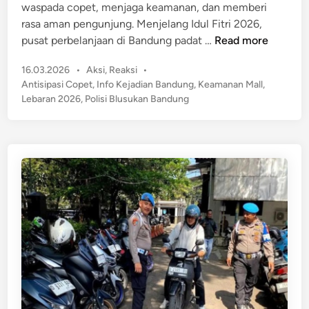
waspada copet, menjaga keamanan, dan memberi
n
u
rasa aman pengunjung. Menjelang Idul Fitri 2026,
n
A
pusat perbelanjaan di Bandung padat …
Read more
g
k
k
P
16.03.2026
•
Aksi
,
Reaksi
•
s
e
o
Antisipasi Copet
,
Info Kejadian Bandung
,
Keamanan Mall
,
i
s
G
Lebaran 2026
,
Polisi Blusukan Bandung
B
t
a
l
e
r
u
d
u
s
i
t
n
u
D
k
i
a
s
n
e
P
s
o
a
l
k
i
i
s