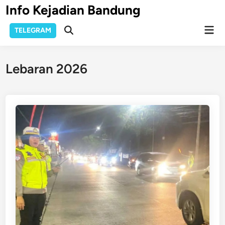
Skip
Info Kejadian Bandung
to
Mai
content
TELEGRAM
Open
Men
Search
Lebaran 2026