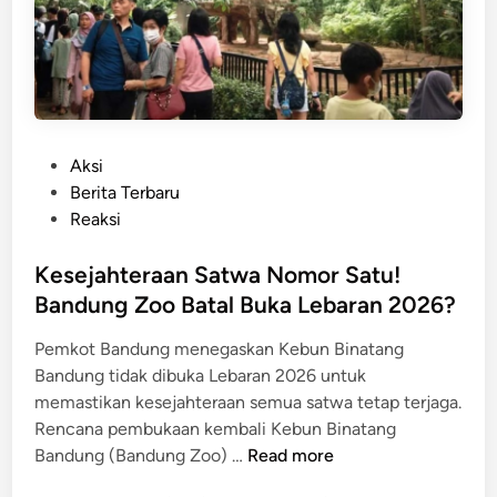
i
n
P
d
o
u
l
n
r
g
e
B
P
Aksi
s
e
o
Berita Terbaru
t
r
s
Reaksi
a
s
t
b
i
e
Kesejahteraan Satwa Nomor Satu!
e
a
d
s
Bandung Zoo Batal Buka Lebaran 2026?
p
i
D
H
Pemkot Bandung menegaskan Kebun Binatang
n
a
a
Bandung tidak dibuka Lebaran 2026 untuk
n
p
memastikan kesejahteraan semua satwa tetap terjaga.
P
u
Rencana pembukaan kembali Kebun Binatang
o
s
K
Bandung (Bandung Zoo) …
Read more
l
P
e
s