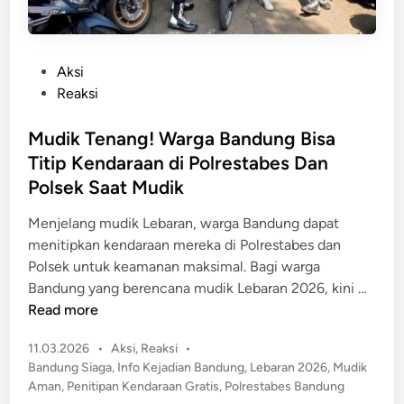
P
i
e
d
m
i
P
Aksi
u
M
o
Reaksi
d
a
s
i
l
t
Mudik Tenang! Warga Bandung Bisa
k
l
e
,
Titip Kendaraan di Polrestabes Dan
B
d
T
Polsek Saat Mudik
a
i
a
n
n
Menjelang mudik Lebaran, warga Bandung dapat
p
d
menitipkan kendaraan mereka di Polrestabes dan
i
u
Polsek untuk keamanan maksimal. Bagi warga
T
n
M
Bandung yang berencana mudik Lebaran 2026, kini …
a
g
u
Read more
k
,
d
M
C
P
11.03.2026
•
Aksi
,
Reaksi
•
i
a
o
o
Bandung Siaga
,
Info Kejadian Bandung
,
Lebaran 2026
,
Mudik
k
c
p
s
Aman
,
Penitipan Kendaraan Gratis
,
Polrestabes Bandung
T
e