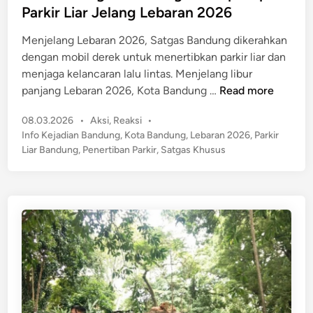
c
e
Parkir Liar Jelang Lebaran 2026
i
i
d
s
Menjelang Lebaran 2026, Satgas Bandung dikerahkan
r
i
a
dengan mobil derek untuk menertibkan parkir liar dan
!
n
T
menjaga kelancaran lalu lintas. Menjelang libur
i
H
panjang Lebaran 2026, Kota Bandung …
Read more
t
e
i
P
08.03.2026
•
Aksi
,
Reaksi
•
b
p
o
Info Kejadian Bandung
,
Kota Bandung
,
Lebaran 2026
,
Parkir
o
s
K
Liar Bandung
,
Penertiban Parkir
,
Satgas Khusus
h
t
e
!
e
n
S
d
d
a
i
a
n
t
r
g
a
a
a
s
n
B
d
a