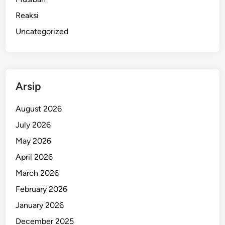
a
t
Reaksi
a
Uncategorized
l
B
u
k
Arsip
a
L
August 2026
e
b
July 2026
a
May 2026
r
April 2026
a
n
March 2026
2
February 2026
0
January 2026
2
6
December 2025