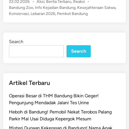
a
P
22.02.2026
•
Aksi
,
Berita Terbaru
,
Reaksi
•
s
e
r
o
Bandung Zoo
,
Info Kejadian Bandung
,
Kesejahteraan Satwa
,
e
k
s
k
Konservasi
,
Lebaran 2026
,
Pemkot Bandung
j
S
t
i
a
a
e
r
h
a
d
L
t
i
t
i
Search
n
e
M
a
r
Search
u
r
a
d
J
a
i
e
n
k
l
S
Artikel Terbaru
a
a
n
t
Operasi Besar di THM Bandung Bikin Geger!
g
w
Pengunjung Mendadak Jalani Tes Urine
L
a
e
Heboh di Bandung! Pemobil Nekat Terobos Palang
N
b
Parkir Mal Usai Diduga Kepergok Mesum
o
a
m
Misteri Dugaan Kekerasan di Bandung! Nama Anak