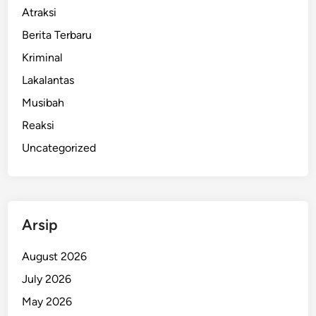
m
Atraksi
a
Berita Terbaru
n
C
Kriminal
a
Lakalantas
i
Musibah
r
a
Reaksi
n
Uncategorized
H
i
t
a
Arsip
m
d
August 2026
i
T
July 2026
e
May 2026
n