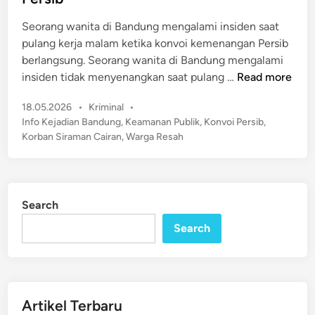
d
n
i
Seorang wanita di Bandung mengalami insiden saat
a
n
pulang kerja malam ketika konvoi kemenangan Persib
k
berlangsung. Seorang wanita di Bandung mengalami
D
H
insiden tidak menyenangkan saat pulang …
Read more
a
e
n
P
18.05.2026
•
Kriminal
•
b
P
o
Info Kejadian Bandung
,
Keamanan Publik
,
Konvoi Persib
,
o
e
s
Korban Siraman Cairan
,
Warga Resah
h
t
r
B
e
e
a
d
m
n
i
p
Search
n
d
u
Search
u
a
n
n
g
P
!
i
W
Artikel Terbaru
n
a