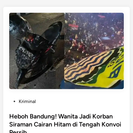
K
d
o
i
n
n
v
o
i
J
u
a
r
a
P
e
r
P
Kriminal
s
o
i
s
Heboh Bandung! Wanita Jadi Korban
b
t
Siraman Cairan Hitam di Tengah Konvoi
,
e
Persib
A