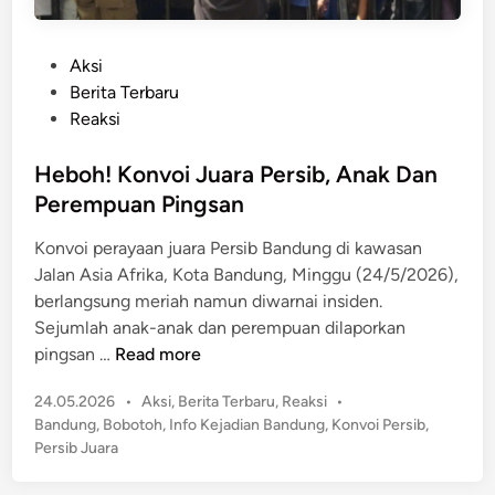
P
Aksi
o
Berita Terbaru
s
Reaksi
t
e
Heboh! Konvoi Juara Persib, Anak Dan
d
Perempuan Pingsan
i
Konvoi perayaan juara Persib Bandung di kawasan
n
Jalan Asia Afrika, Kota Bandung, Minggu (24/5/2026),
berlangsung meriah namun diwarnai insiden.
Sejumlah anak-anak dan perempuan dilaporkan
H
pingsan …
Read more
e
P
24.05.2026
•
Aksi
,
Berita Terbaru
,
Reaksi
•
b
o
Bandung
,
Bobotoh
,
Info Kejadian Bandung
,
Konvoi Persib
,
o
s
Persib Juara
h
t
!
e