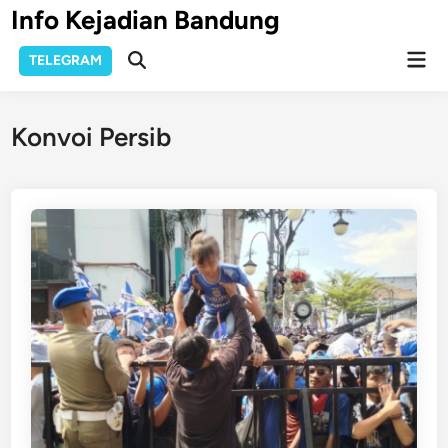
Skip
Info Kejadian Bandung
to
Mai
content
TELEGRAM
Open
Men
Search
Konvoi Persib