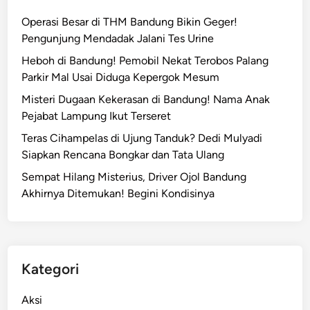
g
n
Operasi Besar di THM Bandung Bikin Geger!
s
i
Pengunjung Mendadak Jalani Tes Urine
a
t
n
Heboh di Bandung! Pemobil Nekat Terobos Palang
a
Parkir Mal Usai Diduga Kepergok Mesum
J
a
Misteri Dugaan Kekerasan di Bandung! Nama Anak
d
Pejabat Lampung Ikut Terseret
i
Teras Cihampelas di Ujung Tanduk? Dedi Mulyadi
K
Siapkan Rencana Bongkar dan Tata Ulang
o
Sempat Hilang Misterius, Driver Ojol Bandung
r
Akhirnya Ditemukan! Begini Kondisinya
b
a
n
S
i
Kategori
r
a
Aksi