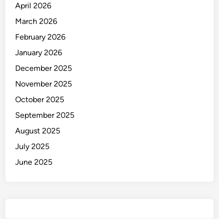
April 2026
g
a
March 2026
h
February 2026
K
January 2026
o
n
December 2025
v
November 2025
o
October 2025
i
P
September 2025
e
August 2025
r
July 2025
s
i
June 2025
b