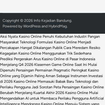
Copyright © 2026
Info Kejadian Bandung
.
Powered by
WordPress
and
HybridMag
.
Aksi Nyata Kasino Online Penuhi Kebutuhan Industri Pangan
Masyarakat
Teknologi Formulasi Kasino Online Menjadi
Percakapan Hangat Dikalangan Publik
Cara Meredam Resiko
Kegagalan Kasino Online Menggunakan Trik Sederhana
Prediksi Pergerakan Arus Kasino Online di Pasar Indonesia
Menjelang Q4 2026
Klasemen Game Online Saat Ini Mulai
Dipenuhi Persaingan Permainan Pragmatic
Peringkat Kasino
Online yang Dijamin Paling Aman Sebagai Instrumen Investasi
di 2026
Kasino Online Memasuki Babak Baru Teknologi dan
Perilaku Pengguna Jadi Sorotan
Peta Persaingan Kasino Online
Berubah Menjelang Kuartal Akhir 2026
Kasino Online Mulai
Mengandalkan AI untuk Membaca Perilaku Pengguna
Artificial
Intelligence Mendorong Kasino Online Menuju Sistem yang