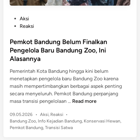
P
Aksi
o
Reaksi
s
t
Pemkot Bandung Belum Finalkan
e
Pengelola Baru Bandung Zoo, Ini
d
Alasannya
i
n
Pemerintah Kota Bandung hingga kini belum
menetapkan pengelola baru Bandung Zoo karena
masih mempertimbangkan berbagai aspek penting
secara menyeluruh. Pemkot Bandung perpanjang
P
masa transisi pengelolaan …
Read more
e
P
09.05.2026
•
Aksi
,
Reaksi
•
m
o
Bandung Zoo
,
Info Kejadian Bandung
,
Konservasi Hewan
,
k
s
Pemkot Bandung
,
Transisi Satwa
o
t
t