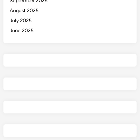
September 2025
August 2025
July 2025
June 2025