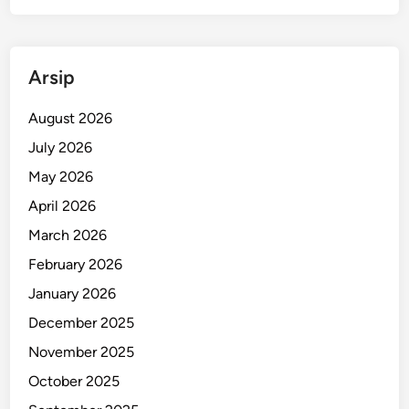
u
n
g
Arsip
Z
o
August 2026
o
,
July 2026
I
May 2026
n
April 2026
i
A
March 2026
l
February 2026
a
January 2026
s
a
December 2025
n
November 2025
n
October 2025
y
a