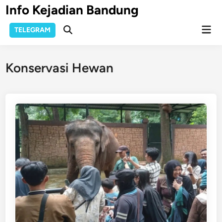
Skip
Info Kejadian Bandung
to
Mai
content
TELEGRAM
Open
Men
Search
Konservasi Hewan