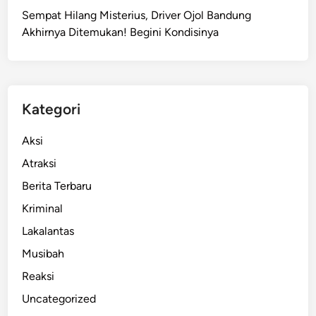
a
Sempat Hilang Misterius, Driver Ojol Bandung
n
Akhirnya Ditemukan! Begini Kondisinya
P
e
n
g
e
Kategori
l
o
Aksi
l
Atraksi
a
Berita Terbaru
B
a
Kriminal
r
Lakalantas
u
Musibah
B
a
Reaksi
n
Uncategorized
d