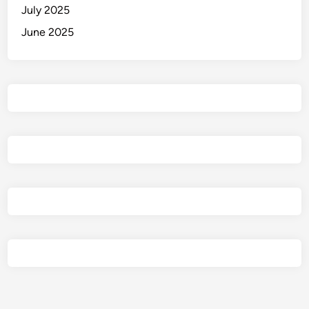
July 2025
June 2025