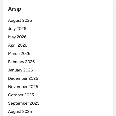
a
Arsip
n
g
August 2026
T
e
July 2026
r
May 2026
c
April 2026
e
b
March 2026
u
February 2026
r
January 2026
S
u
December 2025
m
November 2025
u
October 2025
r
September 2025
August 2025