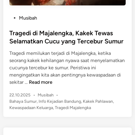
P
Musibah
o
s
Tragedi di Majalengka, Kakek Tewas
t
Selamatkan Cucu yang Tercebur Sumur
e
Tragedi memilukan terjadi di Majalengka, ketika
d
seorang kakek kehilangan nyawa saat menyelamatkan
i
cucunya tercebur ke sumur. Peristiwa ini
n
mengingatkan kita akan pentingnya kewaspadaan di
T
sekitar …
Read more
r
P
22.10.2025
•
Musibah
•
a
o
Bahaya Sumur
,
Info Kejadian Bandung
,
Kakek Pahlawan
,
g
s
Kewaspadaan Keluarga
,
Tragedi Majalengka
e
t
d
e
i
d
d
i