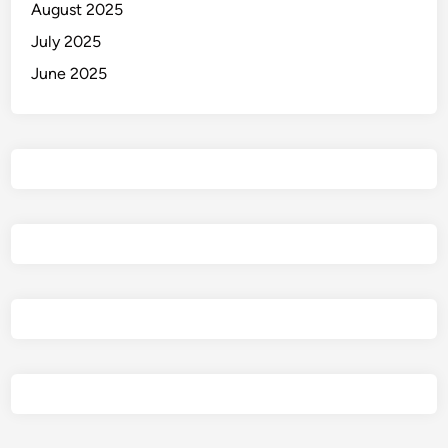
August 2025
a
July 2025
n
K
June 2025
a
b
e
l