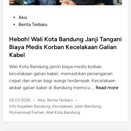
P
Aksi
o
Berita Terbaru
s
t
Heboh! Wali Kota Bandung Janji Tangani
e
Biaya Medis Korban Kecelakaan Galian
d
Kabel
i
n
Wali Kota Bandung jamin biaya medis korban
kecelakaan galian kabel, memastikan penanganan
cepat dan aman bagi warga terdampak. Kecelakaan
H
akibat galian kabel di Bandung memicu …
Read more
e
P
02.03.2026
•
Aksi
,
Berita Terbaru
•
b
o
Info Kejadian Bandung
,
Kecelakaan Jalan Bandung
,
o
s
Muhammad Farhan
,
Wali Kota Bandung
h
t
!
e
W
d