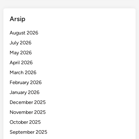
o
r
Arsip
b
a
August 2026
n
K
July 2026
e
May 2026
c
April 2026
e
l
March 2026
a
February 2026
k
January 2026
a
a
December 2025
n
November 2025
G
October 2025
a
l
September 2025
i