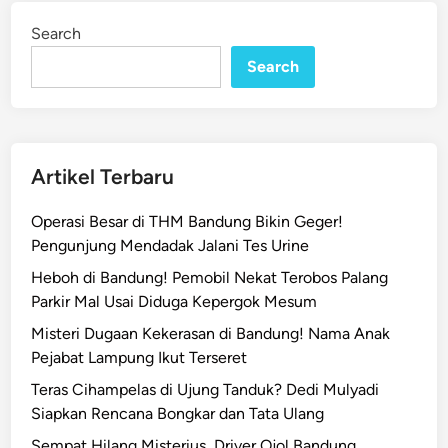
a
i
Search
n
l
Search
i
K
o
t
a
Artikel Terbaru
B
a
Operasi Besar di THM Bandung Bikin Geger!
n
Pengunjung Mendadak Jalani Tes Urine
d
Heboh di Bandung! Pemobil Nekat Terobos Palang
u
Parkir Mal Usai Diduga Kepergok Mesum
n
g
Misteri Dugaan Kekerasan di Bandung! Nama Anak
J
Pejabat Lampung Ikut Terseret
a
Teras Cihampelas di Ujung Tanduk? Dedi Mulyadi
n
Siapkan Rencana Bongkar dan Tata Ulang
j
Sempat Hilang Misterius, Driver Ojol Bandung