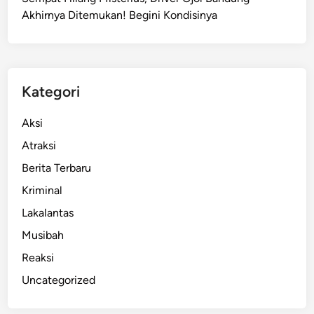
i
Akhirnya Ditemukan! Begini Kondisinya
T
a
n
g
a
Kategori
n
i
Aksi
B
Atraksi
i
Berita Terbaru
a
y
Kriminal
a
Lakalantas
M
Musibah
e
d
Reaksi
i
Uncategorized
s
K