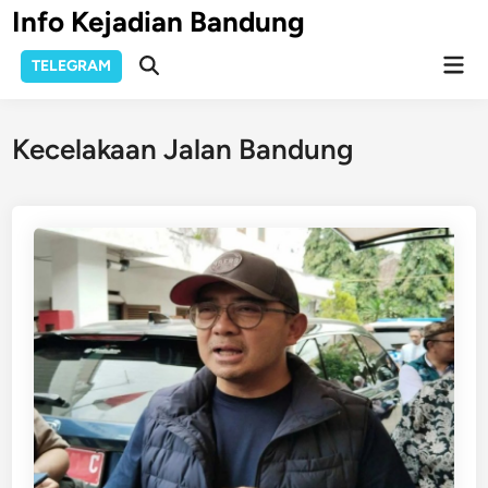
Skip
Info Kejadian Bandung
to
Mai
content
TELEGRAM
Open
Men
Search
Kecelakaan Jalan Bandung