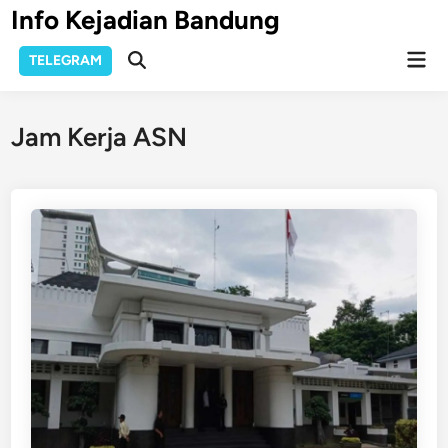
Skip
Info Kejadian Bandung
to
Mai
content
TELEGRAM
Open
Men
Search
Jam Kerja ASN