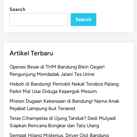
1
i
Search
n
4
4
Search
7
H
,
P
Artikel Terbaru
e
m
Operasi Besar di THM Bandung Bikin Geger!
k
Pengunjung Mendadak Jalani Tes Urine
o
Heboh di Bandung! Pemobil Nekat Terobos Palang
t
Parkir Mal Usai Diduga Kepergok Mesum
B
a
Misteri Dugaan Kekerasan di Bandung! Nama Anak
n
Pejabat Lampung Ikut Terseret
d
Teras Cihampelas di Ujung Tanduk? Dedi Mulyadi
u
Siapkan Rencana Bongkar dan Tata Ulang
n
Sempat Hilang Misterius, Driver Ojol Bandung
g