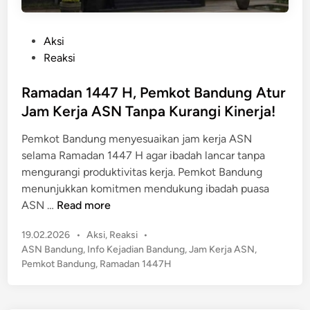
P
Aksi
o
Reaksi
s
t
Ramadan 1447 H, Pemkot Bandung Atur
e
Jam Kerja ASN Tanpa Kurangi Kinerja!
d
Pemkot Bandung menyesuaikan jam kerja ASN
i
selama Ramadan 1447 H agar ibadah lancar tanpa
n
mengurangi produktivitas kerja. Pemkot Bandung
menunjukkan komitmen mendukung ibadah puasa
R
ASN …
Read more
a
P
19.02.2026
•
Aksi
,
Reaksi
•
m
o
ASN Bandung
,
Info Kejadian Bandung
,
Jam Kerja ASN
,
a
s
Pemkot Bandung
,
Ramadan 1447H
d
t
a
e
n
d