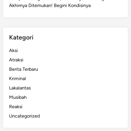
Akhirnya Ditemukan! Begini Kondisinya
A
t
u
r
J
Kategori
a
m
Aksi
K
Atraksi
e
Berita Terbaru
r
j
Kriminal
a
Lakalantas
A
Musibah
S
N
Reaksi
T
Uncategorized
a
n