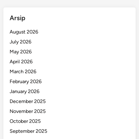
p
a
Arsip
K
u
August 2026
r
a
July 2026
n
May 2026
g
April 2026
i
K
March 2026
i
February 2026
n
January 2026
e
r
December 2025
j
November 2025
a
October 2025
!
September 2025