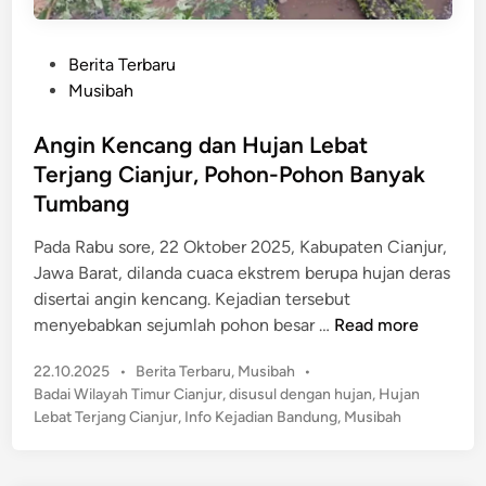
P
Berita Terbaru
o
Musibah
s
t
Angin Kencang dan Hujan Lebat
e
Terjang Cianjur, Pohon-Pohon Banyak
d
Tumbang
i
n
Pada Rabu sore, 22 Oktober 2025, Kabupaten Cianjur,
Jawa Barat, dilanda cuaca ekstrem berupa hujan deras
disertai angin kencang. Kejadian tersebut
A
menyebabkan sejumlah pohon besar …
Read more
n
P
22.10.2025
•
Berita Terbaru
,
Musibah
•
g
o
Badai Wilayah Timur Cianjur
,
disusul dengan hujan
,
Hujan
i
s
Lebat Terjang Cianjur
,
Info Kejadian Bandung
,
Musibah
n
t
K
e
e
d