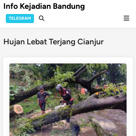
Skip
Info Kejadian Bandung
to
Mai
content
TELEGRAM
Open
Men
Search
Hujan Lebat Terjang Cianjur