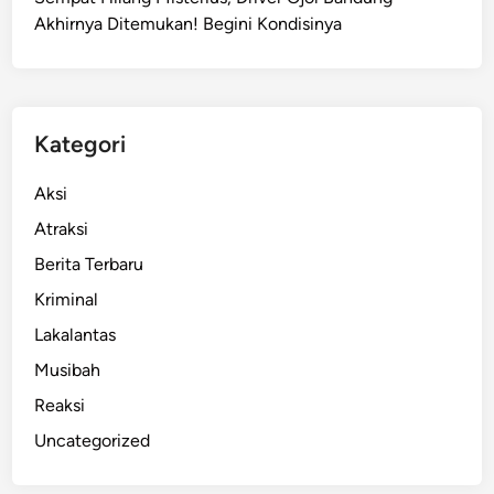
T
Akhirnya Ditemukan! Begini Kondisinya
e
r
j
a
n
Kategori
g
C
Aksi
i
Atraksi
a
Berita Terbaru
n
j
Kriminal
u
Lakalantas
r
Musibah
,
P
Reaksi
o
Uncategorized
h
o