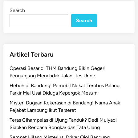
n
i
Search
n
c
Search
a
n
g
d
a
Artikel Terbaru
n
H
Operasi Besar di THM Bandung Bikin Geger!
u
Pengunjung Mendadak Jalani Tes Urine
j
Heboh di Bandung! Pemobil Nekat Terobos Palang
a
Parkir Mal Usai Diduga Kepergok Mesum
n
L
Misteri Dugaan Kekerasan di Bandung! Nama Anak
e
Pejabat Lampung Ikut Terseret
b
Teras Cihampelas di Ujung Tanduk? Dedi Mulyadi
a
Siapkan Rencana Bongkar dan Tata Ulang
t
Sempat Hilang Misterius, Driver Ojol Bandung