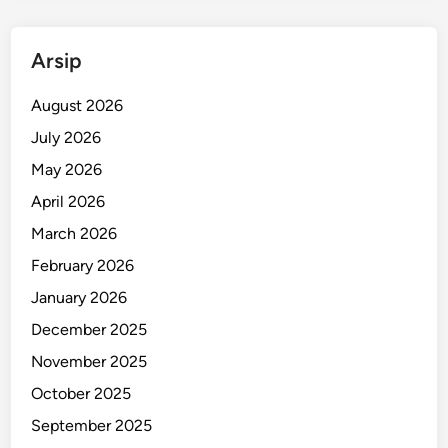
n
-
Arsip
P
o
August 2026
h
o
July 2026
n
May 2026
B
April 2026
a
n
March 2026
y
February 2026
a
January 2026
k
T
December 2025
u
November 2025
m
October 2025
b
a
September 2025
n