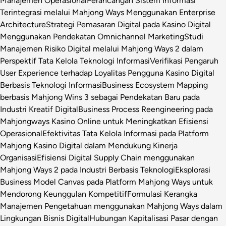
Manajemen Operasional
Perancangan Sistem Informasi
Terintegrasi melalui Mahjong Ways Menggunakan Enterprise
Architecture
Strategi Pemasaran Digital pada Kasino Digital
Menggunakan Pendekatan Omnichannel Marketing
Studi
Manajemen Risiko Digital melalui Mahjong Ways 2 dalam
Perspektif Tata Kelola Teknologi Informasi
Verifikasi Pengaruh
User Experience terhadap Loyalitas Pengguna Kasino Digital
Berbasis Teknologi Informasi
Business Ecosystem Mapping
berbasis Mahjong Wins 3 sebagai Pendekatan Baru pada
Industri Kreatif Digital
Business Process Reengineering pada
Mahjongways Kasino Online untuk Meningkatkan Efisiensi
Operasional
Efektivitas Tata Kelola Informasi pada Platform
Mahjong Kasino Digital dalam Mendukung Kinerja
Organisasi
Efisiensi Digital Supply Chain menggunakan
Mahjong Ways 2 pada Industri Berbasis Teknologi
Eksplorasi
Business Model Canvas pada Platform Mahjong Ways untuk
Mendorong Keunggulan Kompetitif
Formulasi Kerangka
Manajemen Pengetahuan menggunakan Mahjong Ways dalam
Lingkungan Bisnis Digital
Hubungan Kapitalisasi Pasar dengan