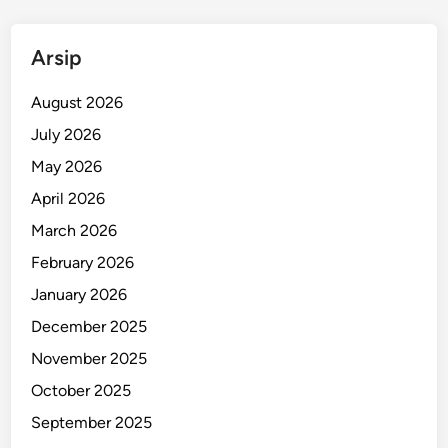
n
g
Arsip
B
a
August 2026
t
u
July 2026
B
May 2026
a
April 2026
n
d
March 2026
u
February 2026
n
January 2026
g
December 2025
November 2025
October 2025
September 2025