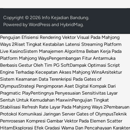
Copyright © 2026
Info Kejadian Bandung
.
Powered by
WordPress
and
HybridMag
.
Pengujian Efisiensi Rendering Vektor Visual Pada Mahjong
Ways 2
Riset Tingkat Kestabilan Latensi Streaming Platform
Live Kasino
Sistem Manajemen Algoritma Beban Kerja Pada
Platform Mahjong Ways
Pengembangan Fitur Antarmuka
Berbasis Gestur Oleh Tim PG Soft
Dampak Optimasi Script
Engine Terhadap Kecepatan Akses Mahjong Wins
Arsitektur
Sistem Keamanan Data Terenkripsi Pada Gates of
Olympus
Strategi Pengimporan Aset Digital Kompak Dari
Pragmatic Play
Pentingnya Penyesuaian Sensitivitas Layar
Sentuh Untuk Kemudahan Maxwin
Pengujian Tingkat
Stabilisasi Refresh Rate Layar Pada Mahjong Ways 2
Pembaruan
Protokol Komunikasi Jaringan Server Gates of Olympus
Teknik
Pemrosesan Kompresi Gambar Vektor Pada Elemen Scatter
Hitam
Eksplorasi Efek Gradasi Warna Dan Pencahayaan Karakter