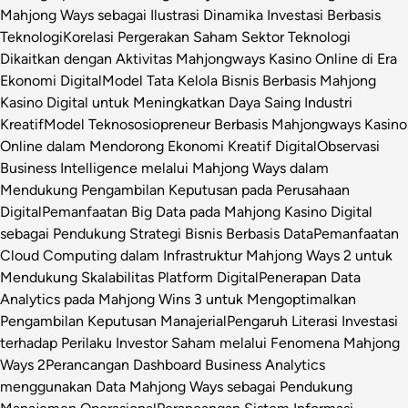
Mahjong Ways sebagai Ilustrasi Dinamika Investasi Berbasis
Teknologi
Korelasi Pergerakan Saham Sektor Teknologi
Dikaitkan dengan Aktivitas Mahjongways Kasino Online di Era
Ekonomi Digital
Model Tata Kelola Bisnis Berbasis Mahjong
Kasino Digital untuk Meningkatkan Daya Saing Industri
Kreatif
Model Teknososiopreneur Berbasis Mahjongways Kasino
Online dalam Mendorong Ekonomi Kreatif Digital
Observasi
Business Intelligence melalui Mahjong Ways dalam
Mendukung Pengambilan Keputusan pada Perusahaan
Digital
Pemanfaatan Big Data pada Mahjong Kasino Digital
sebagai Pendukung Strategi Bisnis Berbasis Data
Pemanfaatan
Cloud Computing dalam Infrastruktur Mahjong Ways 2 untuk
Mendukung Skalabilitas Platform Digital
Penerapan Data
Analytics pada Mahjong Wins 3 untuk Mengoptimalkan
Pengambilan Keputusan Manajerial
Pengaruh Literasi Investasi
terhadap Perilaku Investor Saham melalui Fenomena Mahjong
Ways 2
Perancangan Dashboard Business Analytics
menggunakan Data Mahjong Ways sebagai Pendukung