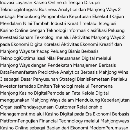
Inovasi Layanan Kasino Online di Tengah Disrupsi
Teknologi
Integrasi Business Analytics dan Mahjong Ways 2
sebagai Pendukung Pengambilan Keputusan Eksekutif
Kajian
Mendalam Nilai Tambah Industri Kreatif melalui Integrasi
Kasino Online dengan Teknologi Informasi
Klasifikasi Peluang
Investasi Saham Teknologi melalui Aktivitas Mahjong Ways 2
pada Ekonomi Digital
Korelasi Aktivitas Ekonomi Kreatif dan
Mahjong Ways terhadap Peluang Bisnis Berbasis
Teknologi
Optimalisasi Nilai Perusahaan Digital melalui
Mahjong Ways dengan Pendekatan Manajemen Berbasis
Data
Pemanfaatan Predictive Analytics Berbasis Mahjong Wins
3 sebagai Dasar Penyusunan Strategi Bisnis
Pemetaan Perilaku
Investor terhadap Emiten Teknologi melalui Fenomena
Mahjong Kasino Digital
Pemodelan Tata Kelola Digital
menggunakan Mahjong Ways dalam Mendukung Keberlanjutan
Organisasi
Pendayagunaan Customer Relationship
Management melalui Kasino Digital pada Era Ekonomi Berbasis
Platform
Pengujian Financial Technology melalui Mahjongways
Kasino Online sebagai Bagian dari Ekonomi Modern
Perumusan