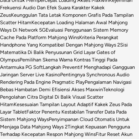
Data Untuk Mempercepat Loading Akses Maxwin
Kejernihan
Frekuensi Audio Dan Efek Suara Karakter Kakek
Zeus
Keunggulan Tata Letak Komponen Grafis Pada Tampilan
Scatter Hitam
Kecepatan Loading Halaman Awal Mahjong
Ways Di Network 5G
Evaluasi Penggunaan Sistem Memory
Cache Pada Platform Mahjong Wins
Kriteria Perangkat
Handphone Yang Kompatibel Dengan Mahjong Ways 2
Sisi
Matematika Di Balik Penyusunan Grid Layar Gates of
Olympus
Pemilihan Skema Warna Kontras Tinggi Pada
Antarmuka PG Soft
Langkah Preventif Menghadapi Gangguan
Jaringan Server Live Kasino
Pentingnya Synchronous Audio
Rendering Pada Engine Pragmatic Play
Pengalaman Navigasi
Bebas Hambatan Demi Efisiensi Akses Maxwin
Teknologi
Pengolahan Citra Digital Di Balik Visual Scatter
Hitam
Kesesuaian Tampilan Layout Adaptif Kakek Zeus Pada
Layar Tablet
Faktor Penentu Kestabilan Transfer Data Pada
Sistem Mahjong Ways
Penyimpanan Cloud Otomatis Untuk
Menjaga Data Mahjong Ways 2
Tingkat Kepuasan Pengguna
Terhadap Kecepatan Respon Mahjong Wins
Fitur Reset Akun