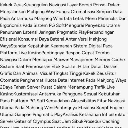
Kakek Zeus
Keunggulan Navigasi Layar Berdiri Ponsel Dalam
Menjalankan Mahjong Ways
Fungsi Otomatisasi Simpan Data
Pada Antarmuka Mahjong Wins
Tata Letak Menu Minimalis Dan
Ergonomis Pada Sistem PG Soft
Mengurai Penyebab Utama
Penurunan Latensi Jaringan Pragmatic Play
Perbandingan
Efisiensi Konsumsi Daya Baterai Antar Versi Mahjong
Ways
Standar Kepatuhan Keamanan Sistem Digital Pada
Platform Live Kasino
Pentingnya Respon Cepat Tombol
Navigasi Dalam Mencapai Maxwin
Manajemen Memori Cache
Sistem Saat Pemrosesan Efek Scatter Hitam
Detail Desain
Grafis Dan Animasi Visual Tingkat Tinggi Kakek Zeus
Fitur
Otomatis Penghemat Kuota Data Internet Pada Mahjong Ways
2
Daya Tahan Server Pusat Dalam Menampung Trafik Live
Kasino
Kustomisasi Antarmuka Pengguna Sesuai Kebutuhan
Pada Platform PG Soft
Kemudahan Aksesibilitas Fitur Navigasi
Utama Pada Mahjong Wins
Pentingnya Efisiensi Script Engine
Utama Garapan Pragmatic Play
Analisis Ketahanan Infrastruktur
Server Gates of Olympus Saat Jam Sibuk
Prosedur Caching