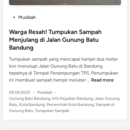
P
Musibah
o
s
Warga Resah! Tumpukan Sampah
t
Menjulang di Jalan Gunung Batu
e
Bandung
d
i
Tumpukan sampah yang mencapai hampir dua meter
n
kini menutupi Jalan Gunung Batu di Bandung,
tepatnya di Tempat Penampungan TPS. Penumpukan
W
ini membuat sampah hampir meluber …
Read more
a
P
09.06.2025
•
Musibah
•
r
o
Gunung Batu Bandung
,
Info Kejadian Bandung
,
Jalan Gunung
g
s
Batu
,
Kota Bandung
,
Pemerintah Kota Bandung
,
Sampah di
a
t
Gunung Batu
,
Tumpukan Sampah
R
e
e
d
s
i