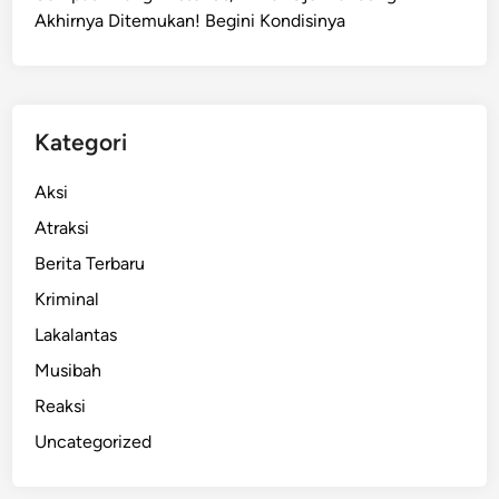
e
Akhirnya Ditemukan! Begini Kondisinya
n
j
u
l
a
Kategori
n
g
Aksi
d
Atraksi
i
Berita Terbaru
J
a
Kriminal
l
Lakalantas
a
Musibah
n
G
Reaksi
u
Uncategorized
n
u