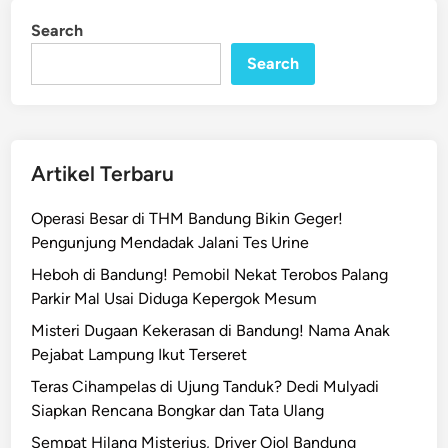
n
a
Search
h
Search
!
T
u
m
p
Artikel Terbaru
u
k
Operasi Besar di THM Bandung Bikin Geger!
a
Pengunjung Mendadak Jalani Tes Urine
n
Heboh di Bandung! Pemobil Nekat Terobos Palang
S
Parkir Mal Usai Diduga Kepergok Mesum
a
Misteri Dugaan Kekerasan di Bandung! Nama Anak
m
Pejabat Lampung Ikut Terseret
p
a
Teras Cihampelas di Ujung Tanduk? Dedi Mulyadi
h
Siapkan Rencana Bongkar dan Tata Ulang
M
Sempat Hilang Misterius, Driver Ojol Bandung