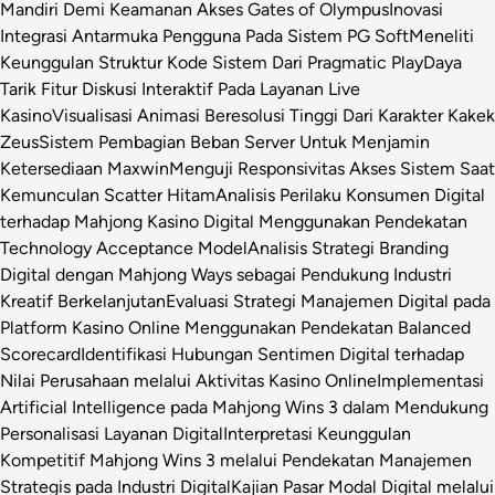
Mandiri Demi Keamanan Akses Gates of Olympus
Inovasi
Integrasi Antarmuka Pengguna Pada Sistem PG Soft
Meneliti
Keunggulan Struktur Kode Sistem Dari Pragmatic Play
Daya
Tarik Fitur Diskusi Interaktif Pada Layanan Live
Kasino
Visualisasi Animasi Beresolusi Tinggi Dari Karakter Kakek
Zeus
Sistem Pembagian Beban Server Untuk Menjamin
Ketersediaan Maxwin
Menguji Responsivitas Akses Sistem Saat
Kemunculan Scatter Hitam
Analisis Perilaku Konsumen Digital
terhadap Mahjong Kasino Digital Menggunakan Pendekatan
Technology Acceptance Model
Analisis Strategi Branding
Digital dengan Mahjong Ways sebagai Pendukung Industri
Kreatif Berkelanjutan
Evaluasi Strategi Manajemen Digital pada
Platform Kasino Online Menggunakan Pendekatan Balanced
Scorecard
Identifikasi Hubungan Sentimen Digital terhadap
Nilai Perusahaan melalui Aktivitas Kasino Online
Implementasi
Artificial Intelligence pada Mahjong Wins 3 dalam Mendukung
Personalisasi Layanan Digital
Interpretasi Keunggulan
Kompetitif Mahjong Wins 3 melalui Pendekatan Manajemen
Strategis pada Industri Digital
Kajian Pasar Modal Digital melalui