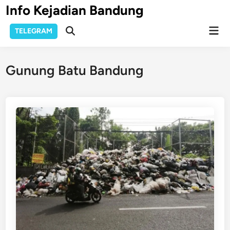
Skip
Info Kejadian Bandung
to
Mai
content
TELEGRAM
Open
Men
Search
Gunung Batu Bandung