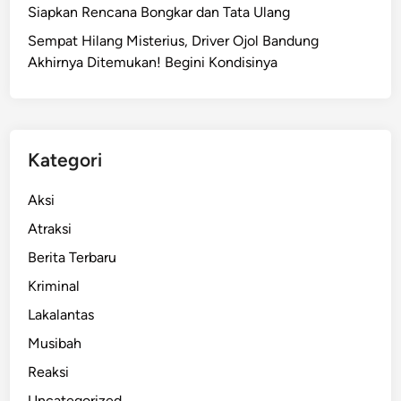
a
Siapkan Rencana Bongkar dan Tata Ulang
r
Sempat Hilang Misterius, Driver Ojol Bandung
g
Akhirnya Ditemukan! Begini Kondisinya
a
T
e
w
a
Kategori
s
S
Aksi
a
Atraksi
a
Berita Terbaru
t
P
Kriminal
e
Lakalantas
r
Musibah
a
y
Reaksi
a
Uncategorized