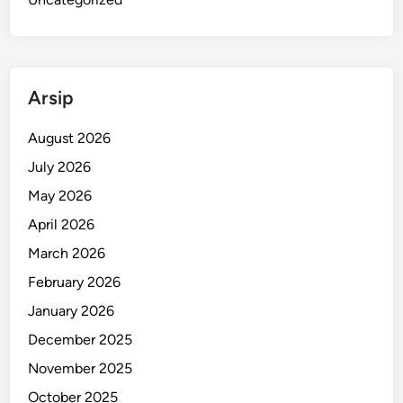
a
n
J
u
Arsip
a
r
August 2026
a
P
July 2026
e
May 2026
r
April 2026
s
i
March 2026
b
February 2026
B
January 2026
a
n
December 2025
d
November 2025
u
October 2025
n