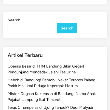
t
T
e
e
d
n
i
Search
n
g
Search
a
h
E
u
f
Artikel Terbaru
o
r
Operasi Besar di THM Bandung Bikin Geger!
i
Pengunjung Mendadak Jalani Tes Urine
a
Heboh di Bandung! Pemobil Nekat Terobos Palang
!
Parkir Mal Usai Diduga Kepergok Mesum
D
u
Misteri Dugaan Kekerasan di Bandung! Nama Anak
a
Pejabat Lampung Ikut Terseret
W
Teras Cihampelas di Ujung Tanduk? Dedi Mulyadi