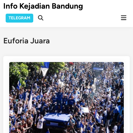
Skip
Info Kejadian Bandung
to
Mai
content
TELEGRAM
Open
Men
Search
Euforia Juara