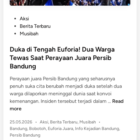
P
Aksi
o
Berita Terbaru
s
Musibah
t
e
Duka di Tengah Euforia! Dua Warga
d
Tewas Saat Perayaan Juara Persib
i
Bandung
n
Perayaan juara Persib Bandung yang seharusnya
penuh suka cita berubah menjadi duka setelah dua
warga dilaporkan meninggal dunia saat konvoi
D
kemenangan. Insiden tersebut terjadi dalam …
Read
u
more
k
P
25.05.2026
•
Aksi
,
Berita Terbaru
,
Musibah
•
a
o
Bandung
,
Bobotoh
,
Euforia Juara
,
Info Kejadian Bandung
,
d
s
Persib Bandung
i