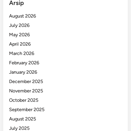
Arsip
D
i
August 2026
p
u
July 2026
k
May 2026
u
April 2026
l
P
March 2026
a
February 2026
k
January 2026
a
i
December 2025
T
November 2025
a
October 2025
n
g
September 2025
!
August 2025
July 2025