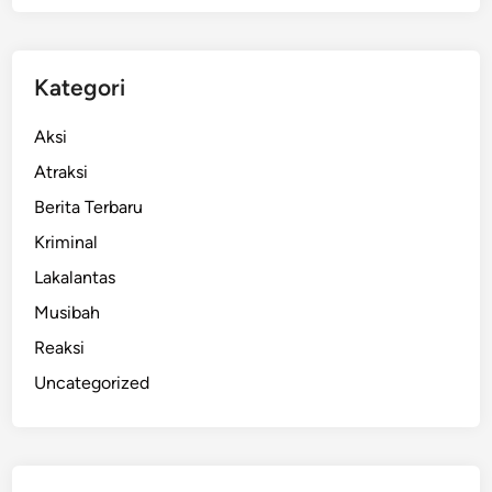
T
K
,
Kategori
L
e
Aksi
h
Atraksi
e
Berita Terbaru
r
D
Kriminal
i
Lakalantas
c
Musibah
e
k
Reaksi
i
Uncategorized
k
d
a
n