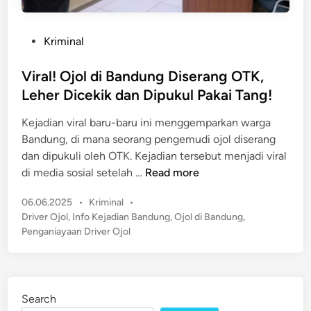
P
Kriminal
o
s
Viral! Ojol di Bandung Diserang OTK,
t
Leher Dicekik dan Dipukul Pakai Tang!
e
Kejadian viral baru-baru ini menggemparkan warga
d
Bandung, di mana seorang pengemudi ojol diserang
i
dan dipukuli oleh OTK. Kejadian tersebut menjadi viral
n
V
di media sosial setelah …
Read more
i
P
06.06.2025
•
Kriminal
•
r
o
Driver Ojol
,
Info Kejadian Bandung
,
Ojol di Bandung
,
a
s
Penganiayaan Driver Ojol
l
t
!
e
O
d
j
i
Search
n
o