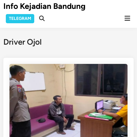
Skip
Info Kejadian Bandung
to
Mai
content
TELEGRAM
Open
Men
Search
Driver Ojol