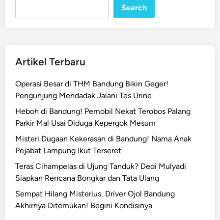
l
Search
d
i
B
a
Artikel Terbaru
n
d
Operasi Besar di THM Bandung Bikin Geger!
u
Pengunjung Mendadak Jalani Tes Urine
n
Heboh di Bandung! Pemobil Nekat Terobos Palang
g
Parkir Mal Usai Diduga Kepergok Mesum
D
i
Misteri Dugaan Kekerasan di Bandung! Nama Anak
s
Pejabat Lampung Ikut Terseret
e
Teras Cihampelas di Ujung Tanduk? Dedi Mulyadi
r
Siapkan Rencana Bongkar dan Tata Ulang
a
Sempat Hilang Misterius, Driver Ojol Bandung
n
Akhirnya Ditemukan! Begini Kondisinya
g
O