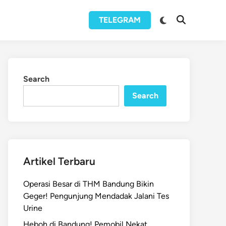
Switch
TELEGRAM
Open
to
Search
dark
mode
Search
Search
Artikel Terbaru
Operasi Besar di THM Bandung Bikin
Geger! Pengunjung Mendadak Jalani Tes
Urine
Heboh di Bandung! Pemobil Nekat