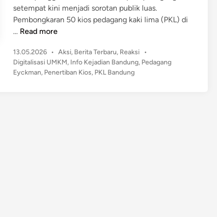
setempat kini menjadi sorotan publik luas.
Pembongkaran 50 kios pedagang kaki lima (PKL) di
D
…
Read more
i
P
13.05.2026
•
Aksi
,
Berita Terbaru
,
Reaksi
•
b
o
Digitalisasi UMKM
,
Info Kejadian Bandung
,
Pedagang
o
s
Eyckman
,
Penertiban Kios
,
PKL Bandung
n
t
g
e
k
d
a
i
n
r
T
a
n
p
a
S
o
l