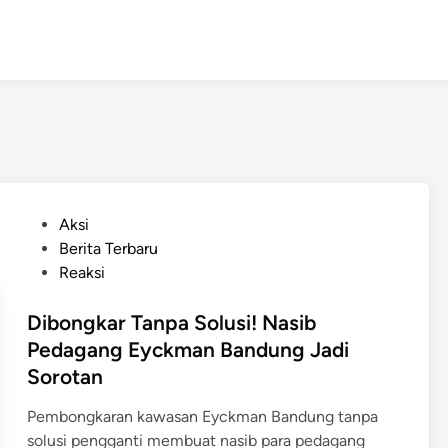
P
Aksi
o
Berita Terbaru
s
Reaksi
t
e
Dibongkar Tanpa Solusi! Nasib
d
Pedagang Eyckman Bandung Jadi
i
Sorotan
n
Pembongkaran kawasan Eyckman Bandung tanpa
solusi pengganti membuat nasib para pedagang