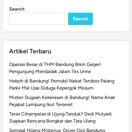
n
a
Search
n
Search
d
u
n
g
B
Artikel Terbaru
e
r
Operasi Besar di THM Bandung Bikin Geger!
s
Pengunjung Mendadak Jalani Tes Urine
e
Heboh di Bandung! Pemobil Nekat Terobos Palang
p
Parkir Mal Usai Diduga Kepergok Mesum
e
Misteri Dugaan Kekerasan di Bandung! Nama Anak
d
Pejabat Lampung Ikut Terseret
a
!
Teras Cihampelas di Ujung Tanduk? Dedi Mulyadi
D
Siapkan Rencana Bongkar dan Tata Ulang
e
Sempat Hilang Misterius, Driver Ojol Bandung