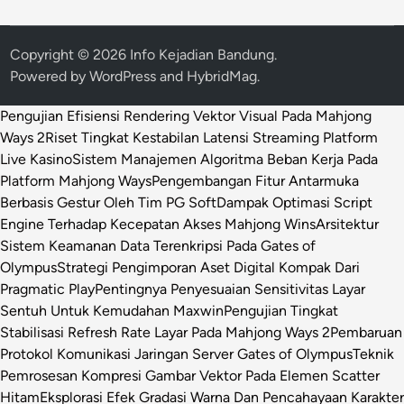
Copyright © 2026
Info Kejadian Bandung
.
Powered by
WordPress
and
HybridMag
.
Pengujian Efisiensi Rendering Vektor Visual Pada Mahjong
Ways 2
Riset Tingkat Kestabilan Latensi Streaming Platform
Live Kasino
Sistem Manajemen Algoritma Beban Kerja Pada
Platform Mahjong Ways
Pengembangan Fitur Antarmuka
Berbasis Gestur Oleh Tim PG Soft
Dampak Optimasi Script
Engine Terhadap Kecepatan Akses Mahjong Wins
Arsitektur
Sistem Keamanan Data Terenkripsi Pada Gates of
Olympus
Strategi Pengimporan Aset Digital Kompak Dari
Pragmatic Play
Pentingnya Penyesuaian Sensitivitas Layar
Sentuh Untuk Kemudahan Maxwin
Pengujian Tingkat
Stabilisasi Refresh Rate Layar Pada Mahjong Ways 2
Pembaruan
Protokol Komunikasi Jaringan Server Gates of Olympus
Teknik
Pemrosesan Kompresi Gambar Vektor Pada Elemen Scatter
Hitam
Eksplorasi Efek Gradasi Warna Dan Pencahayaan Karakter