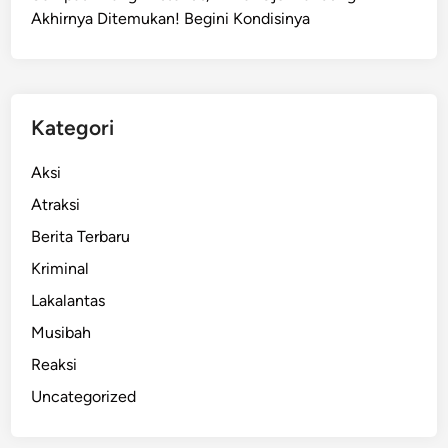
l
Akhirnya Ditemukan! Begini Kondisinya
a
p
a
n
S
Kategori
e
k
Aksi
o
Atraksi
l
Berita Terbaru
a
h
Kriminal
J
Lakalantas
a
Musibah
d
i
Reaksi
C
Uncategorized
o
n