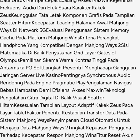
Data Untuk Mempercepat Loading Akses Maxwin
Kejernihan
Frekuensi Audio Dan Efek Suara Karakter Kakek
Zeus
Keunggulan Tata Letak Komponen Grafis Pada Tampilan
Scatter Hitam
Kecepatan Loading Halaman Awal Mahjong
Ways Di Network 5G
Evaluasi Penggunaan Sistem Memory
Cache Pada Platform Mahjong Wins
Kriteria Perangkat
Handphone Yang Kompatibel Dengan Mahjong Ways 2
Sisi
Matematika Di Balik Penyusunan Grid Layar Gates of
Olympus
Pemilihan Skema Warna Kontras Tinggi Pada
Antarmuka PG Soft
Langkah Preventif Menghadapi Gangguan
Jaringan Server Live Kasino
Pentingnya Synchronous Audio
Rendering Pada Engine Pragmatic Play
Pengalaman Navigasi
Bebas Hambatan Demi Efisiensi Akses Maxwin
Teknologi
Pengolahan Citra Digital Di Balik Visual Scatter
Hitam
Kesesuaian Tampilan Layout Adaptif Kakek Zeus Pada
Layar Tablet
Faktor Penentu Kestabilan Transfer Data Pada
Sistem Mahjong Ways
Penyimpanan Cloud Otomatis Untuk
Menjaga Data Mahjong Ways 2
Tingkat Kepuasan Pengguna
Terhadap Kecepatan Respon Mahjong Wins
Fitur Reset Akun