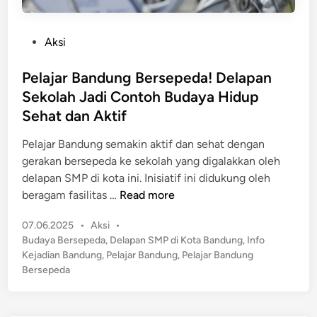
P
Aksi
o
s
Pelajar Bandung Bersepeda! Delapan
t
Sekolah Jadi Contoh Budaya Hidup
e
Sehat dan Aktif
d
i
Pelajar Bandung semakin aktif dan sehat dengan
n
gerakan bersepeda ke sekolah yang digalakkan oleh
delapan SMP di kota ini. Inisiatif ini didukung oleh
P
beragam fasilitas …
Read more
e
P
07.06.2025
•
Aksi
•
l
o
Budaya Bersepeda
,
Delapan SMP di Kota Bandung
,
Info
a
s
Kejadian Bandung
,
Pelajar Bandung
,
Pelajar Bandung
j
t
Bersepeda
a
e
r
d
B
i