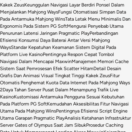
Kakek Zeus
Keunggulan Navigasi Layar Berdiri Ponsel Dalam
Menjalankan Mahjong Ways
Fungsi Otomatisasi Simpan Data
Pada Antarmuka Mahjong Wins
Tata Letak Menu Minimalis Dan
Ergonomis Pada Sistem PG Soft
Mengurai Penyebab Utama
Penurunan Latensi Jaringan Pragmatic Play
Perbandingan
Efisiensi Konsumsi Daya Baterai Antar Versi Mahjong
Ways
Standar Kepatuhan Keamanan Sistem Digital Pada
Platform Live Kasino
Pentingnya Respon Cepat Tombol
Navigasi Dalam Mencapai Maxwin
Manajemen Memori Cache
Sistem Saat Pemrosesan Efek Scatter Hitam
Detail Desain
Grafis Dan Animasi Visual Tingkat Tinggi Kakek Zeus
Fitur
Otomatis Penghemat Kuota Data Internet Pada Mahjong Ways
2
Daya Tahan Server Pusat Dalam Menampung Trafik Live
Kasino
Kustomisasi Antarmuka Pengguna Sesuai Kebutuhan
Pada Platform PG Soft
Kemudahan Aksesibilitas Fitur Navigasi
Utama Pada Mahjong Wins
Pentingnya Efisiensi Script Engine
Utama Garapan Pragmatic Play
Analisis Ketahanan Infrastruktur
Server Gates of Olympus Saat Jam Sibuk
Prosedur Caching