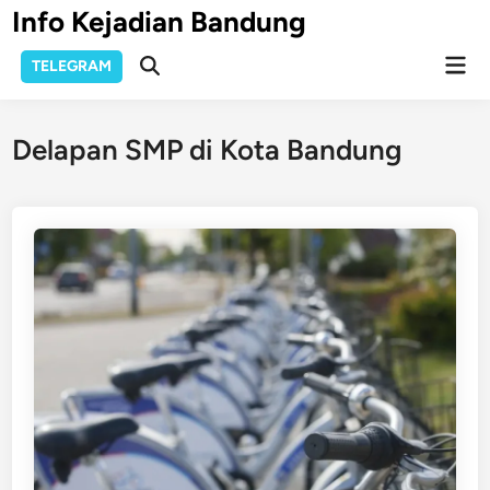
Skip
Info Kejadian Bandung
to
Mai
content
TELEGRAM
Open
Men
Search
Delapan SMP di Kota Bandung