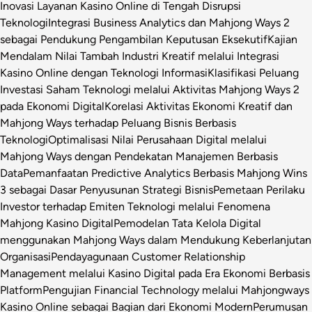
Inovasi Layanan Kasino Online di Tengah Disrupsi
Teknologi
Integrasi Business Analytics dan Mahjong Ways 2
sebagai Pendukung Pengambilan Keputusan Eksekutif
Kajian
Mendalam Nilai Tambah Industri Kreatif melalui Integrasi
Kasino Online dengan Teknologi Informasi
Klasifikasi Peluang
Investasi Saham Teknologi melalui Aktivitas Mahjong Ways 2
pada Ekonomi Digital
Korelasi Aktivitas Ekonomi Kreatif dan
Mahjong Ways terhadap Peluang Bisnis Berbasis
Teknologi
Optimalisasi Nilai Perusahaan Digital melalui
Mahjong Ways dengan Pendekatan Manajemen Berbasis
Data
Pemanfaatan Predictive Analytics Berbasis Mahjong Wins
3 sebagai Dasar Penyusunan Strategi Bisnis
Pemetaan Perilaku
Investor terhadap Emiten Teknologi melalui Fenomena
Mahjong Kasino Digital
Pemodelan Tata Kelola Digital
menggunakan Mahjong Ways dalam Mendukung Keberlanjutan
Organisasi
Pendayagunaan Customer Relationship
Management melalui Kasino Digital pada Era Ekonomi Berbasis
Platform
Pengujian Financial Technology melalui Mahjongways
Kasino Online sebagai Bagian dari Ekonomi Modern
Perumusan