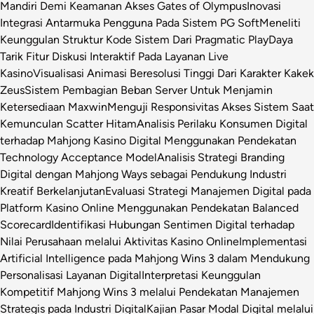
Mandiri Demi Keamanan Akses Gates of Olympus
Inovasi
Integrasi Antarmuka Pengguna Pada Sistem PG Soft
Meneliti
Keunggulan Struktur Kode Sistem Dari Pragmatic Play
Daya
Tarik Fitur Diskusi Interaktif Pada Layanan Live
Kasino
Visualisasi Animasi Beresolusi Tinggi Dari Karakter Kakek
Zeus
Sistem Pembagian Beban Server Untuk Menjamin
Ketersediaan Maxwin
Menguji Responsivitas Akses Sistem Saat
Kemunculan Scatter Hitam
Analisis Perilaku Konsumen Digital
terhadap Mahjong Kasino Digital Menggunakan Pendekatan
Technology Acceptance Model
Analisis Strategi Branding
Digital dengan Mahjong Ways sebagai Pendukung Industri
Kreatif Berkelanjutan
Evaluasi Strategi Manajemen Digital pada
Platform Kasino Online Menggunakan Pendekatan Balanced
Scorecard
Identifikasi Hubungan Sentimen Digital terhadap
Nilai Perusahaan melalui Aktivitas Kasino Online
Implementasi
Artificial Intelligence pada Mahjong Wins 3 dalam Mendukung
Personalisasi Layanan Digital
Interpretasi Keunggulan
Kompetitif Mahjong Wins 3 melalui Pendekatan Manajemen
Strategis pada Industri Digital
Kajian Pasar Modal Digital melalui