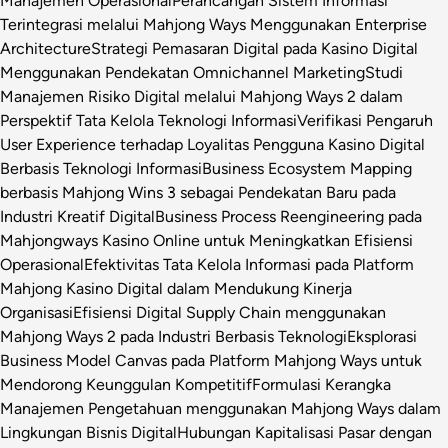
Manajemen Operasional
Perancangan Sistem Informasi
Terintegrasi melalui Mahjong Ways Menggunakan Enterprise
Architecture
Strategi Pemasaran Digital pada Kasino Digital
Menggunakan Pendekatan Omnichannel Marketing
Studi
Manajemen Risiko Digital melalui Mahjong Ways 2 dalam
Perspektif Tata Kelola Teknologi Informasi
Verifikasi Pengaruh
User Experience terhadap Loyalitas Pengguna Kasino Digital
Berbasis Teknologi Informasi
Business Ecosystem Mapping
berbasis Mahjong Wins 3 sebagai Pendekatan Baru pada
Industri Kreatif Digital
Business Process Reengineering pada
Mahjongways Kasino Online untuk Meningkatkan Efisiensi
Operasional
Efektivitas Tata Kelola Informasi pada Platform
Mahjong Kasino Digital dalam Mendukung Kinerja
Organisasi
Efisiensi Digital Supply Chain menggunakan
Mahjong Ways 2 pada Industri Berbasis Teknologi
Eksplorasi
Business Model Canvas pada Platform Mahjong Ways untuk
Mendorong Keunggulan Kompetitif
Formulasi Kerangka
Manajemen Pengetahuan menggunakan Mahjong Ways dalam
Lingkungan Bisnis Digital
Hubungan Kapitalisasi Pasar dengan