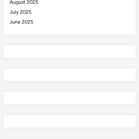
August 2025
d
July 2025
a
n
June 2025
A
k
t
i
f