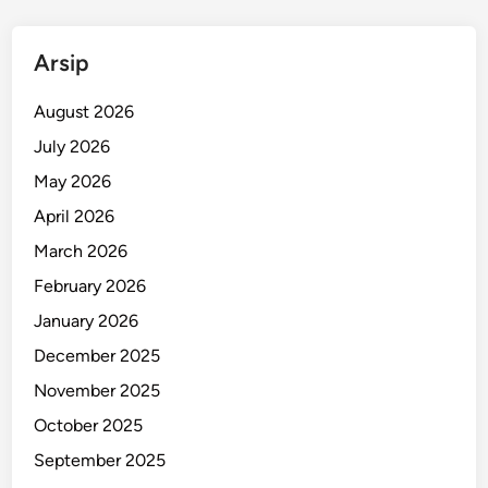
t
o
Arsip
h
B
August 2026
u
d
July 2026
a
May 2026
y
April 2026
a
H
March 2026
i
February 2026
d
January 2026
u
p
December 2025
S
November 2025
e
October 2025
h
a
September 2025
t