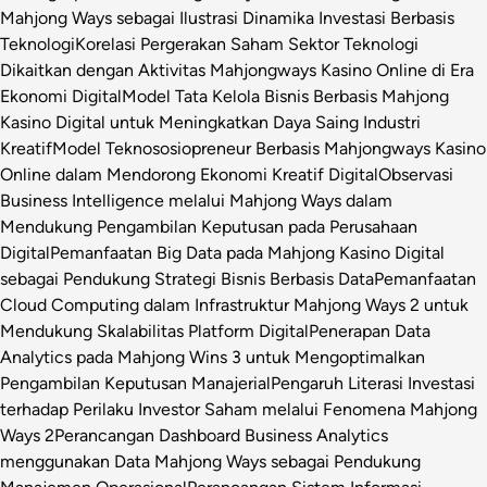
Mahjong Ways sebagai Ilustrasi Dinamika Investasi Berbasis
Teknologi
Korelasi Pergerakan Saham Sektor Teknologi
Dikaitkan dengan Aktivitas Mahjongways Kasino Online di Era
Ekonomi Digital
Model Tata Kelola Bisnis Berbasis Mahjong
Kasino Digital untuk Meningkatkan Daya Saing Industri
Kreatif
Model Teknososiopreneur Berbasis Mahjongways Kasino
Online dalam Mendorong Ekonomi Kreatif Digital
Observasi
Business Intelligence melalui Mahjong Ways dalam
Mendukung Pengambilan Keputusan pada Perusahaan
Digital
Pemanfaatan Big Data pada Mahjong Kasino Digital
sebagai Pendukung Strategi Bisnis Berbasis Data
Pemanfaatan
Cloud Computing dalam Infrastruktur Mahjong Ways 2 untuk
Mendukung Skalabilitas Platform Digital
Penerapan Data
Analytics pada Mahjong Wins 3 untuk Mengoptimalkan
Pengambilan Keputusan Manajerial
Pengaruh Literasi Investasi
terhadap Perilaku Investor Saham melalui Fenomena Mahjong
Ways 2
Perancangan Dashboard Business Analytics
menggunakan Data Mahjong Ways sebagai Pendukung