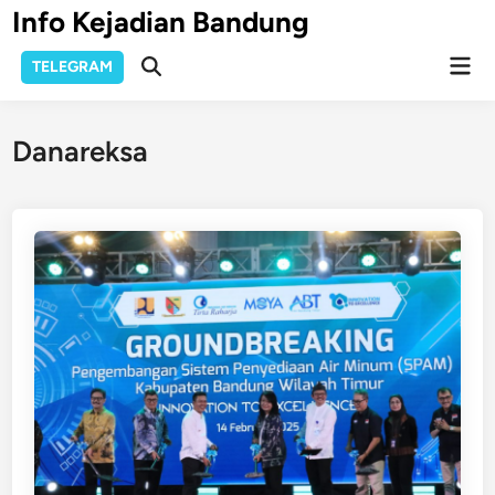
Skip
Info Kejadian Bandung
to
Mai
content
TELEGRAM
Open
Men
Search
Danareksa