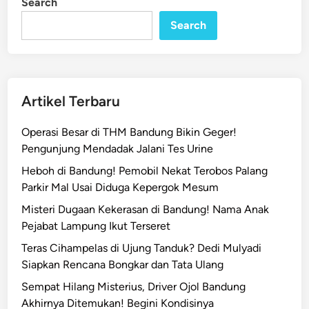
Search
D
Search
o
r
o
n
g
Artikel Terbaru
1
,
Operasi Besar di THM Bandung Bikin Geger!
8
Pengunjung Mendadak Jalani Tes Urine
J
Heboh di Bandung! Pemobil Nekat Terobos Palang
u
Parkir Mal Usai Diduga Kepergok Mesum
t
Misteri Dugaan Kekerasan di Bandung! Nama Anak
a
Pejabat Lampung Ikut Terseret
W
a
Teras Cihampelas di Ujung Tanduk? Dedi Mulyadi
r
Siapkan Rencana Bongkar dan Tata Ulang
g
Sempat Hilang Misterius, Driver Ojol Bandung
a
Akhirnya Ditemukan! Begini Kondisinya
B