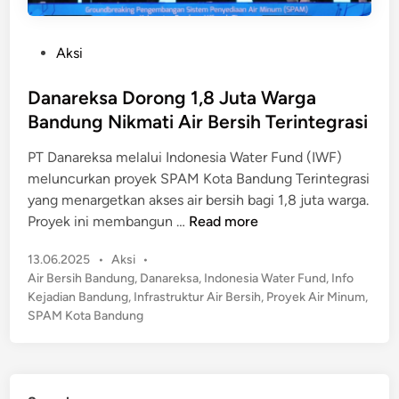
P
Aksi
o
s
Danareksa Dorong 1,8 Juta Warga
t
Bandung Nikmati Air Bersih Terintegrasi
e
PT Danareksa melalui Indonesia Water Fund (IWF)
d
meluncurkan proyek SPAM Kota Bandung Terintegrasi
i
yang menargetkan akses air bersih bagi 1,8 juta warga.
n
D
Proyek ini membangun …
Read more
a
P
13.06.2025
•
Aksi
•
n
o
Air Bersih Bandung
,
Danareksa
,
Indonesia Water Fund
,
Info
a
s
Kejadian Bandung
,
Infrastruktur Air Bersih
,
Proyek Air Minum
,
r
t
SPAM Kota Bandung
e
e
k
d
s
i
n
a