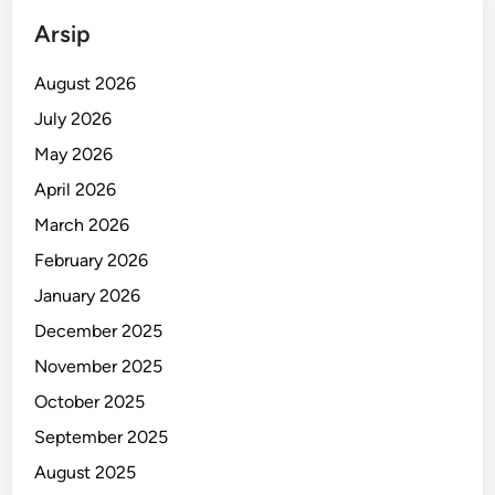
r
Arsip
s
i
August 2026
h
T
July 2026
e
May 2026
r
April 2026
i
n
March 2026
t
February 2026
e
January 2026
g
r
December 2025
a
November 2025
s
October 2025
i
September 2025
August 2025