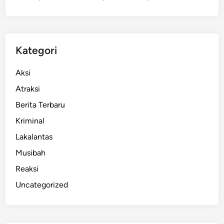
a
n
d
u
Kategori
n
g
Aksi
N
Atraksi
i
Berita Terbaru
k
m
Kriminal
a
Lakalantas
t
Musibah
i
A
Reaksi
i
Uncategorized
r
B
e