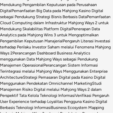
Mendukung Pengambilan Keputusan pada Perusahaan
Digital
Pemanfaatan Big Data pada Mahjong Kasino Digital
sebagai Pendukung Strategi Bisnis Berbasis Data
Pemanfaatan
Cloud Computing dalam Infrastruktur Mahjong Ways 2 untuk
Mendukung Skalabilitas Platform Digital
Penerapan Data
Analytics pada Mahjong Wins 3 untuk Mengoptimalkan
Pengambilan Keputusan Manajerial
Pengaruh Literasi Investasi
terhadap Perilaku Investor Saham melalui Fenomena Mahjong
Ways 2
Perancangan Dashboard Business Analytics
menggunakan Data Mahjong Ways sebagai Pendukung
Manajemen Operasional
Perancangan Sistem Informasi
Terintegrasi melalui Mahjong Ways Menggunakan Enterprise
Architecture
Strategi Pemasaran Digital pada Kasino Digital
Menggunakan Pendekatan Omnichannel Marketing
Studi
Manajemen Risiko Digital melalui Mahjong Ways 2 dalam
Perspektif Tata Kelola Teknologi Informasi
Verifikasi Pengaruh
User Experience terhadap Loyalitas Pengguna Kasino Digital
Berbasis Teknologi Informasi
Business Ecosystem Mapping