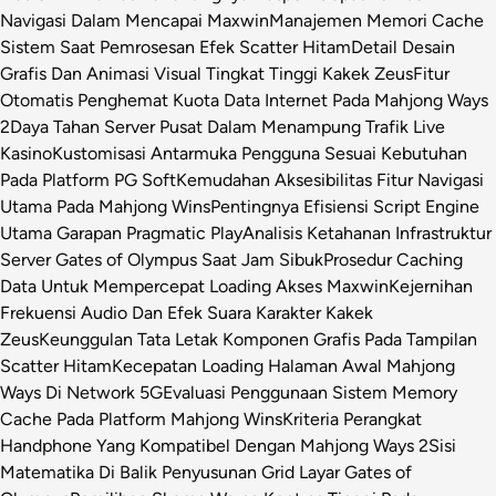
Navigasi Dalam Mencapai Maxwin
Manajemen Memori Cache
Sistem Saat Pemrosesan Efek Scatter Hitam
Detail Desain
Grafis Dan Animasi Visual Tingkat Tinggi Kakek Zeus
Fitur
Otomatis Penghemat Kuota Data Internet Pada Mahjong Ways
2
Daya Tahan Server Pusat Dalam Menampung Trafik Live
Kasino
Kustomisasi Antarmuka Pengguna Sesuai Kebutuhan
Pada Platform PG Soft
Kemudahan Aksesibilitas Fitur Navigasi
Utama Pada Mahjong Wins
Pentingnya Efisiensi Script Engine
Utama Garapan Pragmatic Play
Analisis Ketahanan Infrastruktur
Server Gates of Olympus Saat Jam Sibuk
Prosedur Caching
Data Untuk Mempercepat Loading Akses Maxwin
Kejernihan
Frekuensi Audio Dan Efek Suara Karakter Kakek
Zeus
Keunggulan Tata Letak Komponen Grafis Pada Tampilan
Scatter Hitam
Kecepatan Loading Halaman Awal Mahjong
Ways Di Network 5G
Evaluasi Penggunaan Sistem Memory
Cache Pada Platform Mahjong Wins
Kriteria Perangkat
Handphone Yang Kompatibel Dengan Mahjong Ways 2
Sisi
Matematika Di Balik Penyusunan Grid Layar Gates of