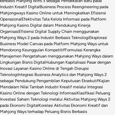
berbasis Mahjong Wins 3 sebagai Pendekatan Baru pada
Industri Kreatif Digital
Business Process Reengineering pada
Mahjongways Kasino Online untuk Meningkatkan Efisiensi
Operasional
Efektivitas Tata Kelola Informasi pada Platform
Mahjong Kasino Digital dalam Mendukung Kinerja
Organisasi
Efisiensi Digital Supply Chain menggunakan
Mahjong Ways 2 pada Industri Berbasis Teknologi
Eksplorasi
Business Model Canvas pada Platform Mahjong Ways untuk
Mendorong Keunggulan Kompetitif
Formulasi Kerangka
Manajemen Pengetahuan menggunakan Mahjong Ways dalam
Lingkungan Bisnis Digital
Hubungan Kapitalisasi Pasar dengan
Inovasi Layanan Kasino Online di Tengah Disrupsi
Teknologi
Integrasi Business Analytics dan Mahjong Ways 2
sebagai Pendukung Pengambilan Keputusan Eksekutif
Kajian
Mendalam Nilai Tambah Industri Kreatif melalui Integrasi
Kasino Online dengan Teknologi Informasi
Klasifikasi Peluang
Investasi Saham Teknologi melalui Aktivitas Mahjong Ways 2
pada Ekonomi Digital
Korelasi Aktivitas Ekonomi Kreatif dan
Mahjong Ways terhadap Peluang Bisnis Berbasis