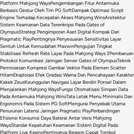
Platform Mahjong Ways
Pengembangan Fitur Antarmuka
Berbasis Gestur Oleh Tim PG Soft
Dampak Optimasi Script
Engine Terhadap Kecepatan Akses Mahjong Wins
Arsitektur
Sistem Keamanan Data Terenkripsi Pada Gates of
Olympus
Strategi Pengimporan Aset Digital Kompak Dari
Pragmatic Play
Pentingnya Penyesuaian Sensitivitas Layar
Sentuh Untuk Kemudahan Maxwin
Pengujian Tingkat
Stabilisasi Refresh Rate Layar Pada Mahjong Ways 2
Pembaruan
Protokol Komunikasi Jaringan Server Gates of Olympus
Teknik
Pemrosesan Kompresi Gambar Vektor Pada Elemen Scatter
Hitam
Eksplorasi Efek Gradasi Warna Dan Pencahayaan Karakter
Kakek Zeus
Keunggulan Navigasi Layar Berdiri Ponsel Dalam
Menjalankan Mahjong Ways
Fungsi Otomatisasi Simpan Data
Pada Antarmuka Mahjong Wins
Tata Letak Menu Minimalis Dan
Ergonomis Pada Sistem PG Soft
Mengurai Penyebab Utama
Penurunan Latensi Jaringan Pragmatic Play
Perbandingan
Efisiensi Konsumsi Daya Baterai Antar Versi Mahjong
Ways
Standar Kepatuhan Keamanan Sistem Digital Pada
Platform Live Kasino
Pentingnya Respon Cepat Tombol