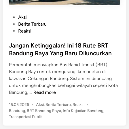
P
Aksi
o
Berita Terbaru
s
Reaksi
t
e
Jangan Ketinggalan! Ini 18 Rute BRT
d
Bandung Raya Yang Baru Diluncurkan
i
Pemerintah menyiapkan Bus Rapid Transit (BRT)
n
Bandung Raya untuk mengurangi kemacetan di
kawasan Cekungan Bandung. Sistem ini dirancang
untuk menghubungkan berbagai wilayah seperti Kota
J
Bandung, …
Read more
a
P
15.05.2026
•
Aksi
,
Berita Terbaru
,
Reaksi
•
n
o
Bandung
,
BRT Bandung Raya
,
Info Kejadian Bandung
,
g
s
Transportasi Publik
a
t
n
e