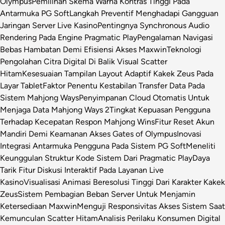
Olympus
Pemilihan Skema Warna Kontras Tinggi Pada
Antarmuka PG Soft
Langkah Preventif Menghadapi Gangguan
Jaringan Server Live Kasino
Pentingnya Synchronous Audio
Rendering Pada Engine Pragmatic Play
Pengalaman Navigasi
Bebas Hambatan Demi Efisiensi Akses Maxwin
Teknologi
Pengolahan Citra Digital Di Balik Visual Scatter
Hitam
Kesesuaian Tampilan Layout Adaptif Kakek Zeus Pada
Layar Tablet
Faktor Penentu Kestabilan Transfer Data Pada
Sistem Mahjong Ways
Penyimpanan Cloud Otomatis Untuk
Menjaga Data Mahjong Ways 2
Tingkat Kepuasan Pengguna
Terhadap Kecepatan Respon Mahjong Wins
Fitur Reset Akun
Mandiri Demi Keamanan Akses Gates of Olympus
Inovasi
Integrasi Antarmuka Pengguna Pada Sistem PG Soft
Meneliti
Keunggulan Struktur Kode Sistem Dari Pragmatic Play
Daya
Tarik Fitur Diskusi Interaktif Pada Layanan Live
Kasino
Visualisasi Animasi Beresolusi Tinggi Dari Karakter Kakek
Zeus
Sistem Pembagian Beban Server Untuk Menjamin
Ketersediaan Maxwin
Menguji Responsivitas Akses Sistem Saat
Kemunculan Scatter Hitam
Analisis Perilaku Konsumen Digital