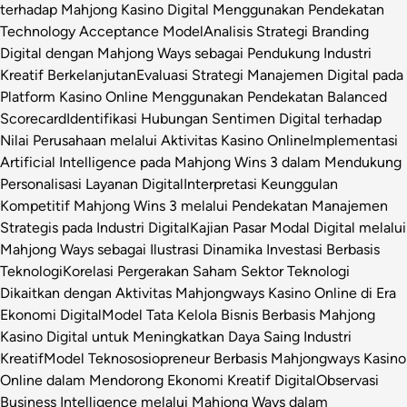
terhadap Mahjong Kasino Digital Menggunakan Pendekatan
Technology Acceptance Model
Analisis Strategi Branding
Digital dengan Mahjong Ways sebagai Pendukung Industri
Kreatif Berkelanjutan
Evaluasi Strategi Manajemen Digital pada
Platform Kasino Online Menggunakan Pendekatan Balanced
Scorecard
Identifikasi Hubungan Sentimen Digital terhadap
Nilai Perusahaan melalui Aktivitas Kasino Online
Implementasi
Artificial Intelligence pada Mahjong Wins 3 dalam Mendukung
Personalisasi Layanan Digital
Interpretasi Keunggulan
Kompetitif Mahjong Wins 3 melalui Pendekatan Manajemen
Strategis pada Industri Digital
Kajian Pasar Modal Digital melalui
Mahjong Ways sebagai Ilustrasi Dinamika Investasi Berbasis
Teknologi
Korelasi Pergerakan Saham Sektor Teknologi
Dikaitkan dengan Aktivitas Mahjongways Kasino Online di Era
Ekonomi Digital
Model Tata Kelola Bisnis Berbasis Mahjong
Kasino Digital untuk Meningkatkan Daya Saing Industri
Kreatif
Model Teknososiopreneur Berbasis Mahjongways Kasino
Online dalam Mendorong Ekonomi Kreatif Digital
Observasi
Business Intelligence melalui Mahjong Ways dalam