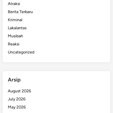
a
Atraksi
m
Berita Terbaru
a
B
Kriminal
R
Lakalantas
T
Musibah
M
o
Reaksi
d
Uncategorized
e
r
n
,
Arsip
B
a
August 2026
n
d
July 2026
u
May 2026
n