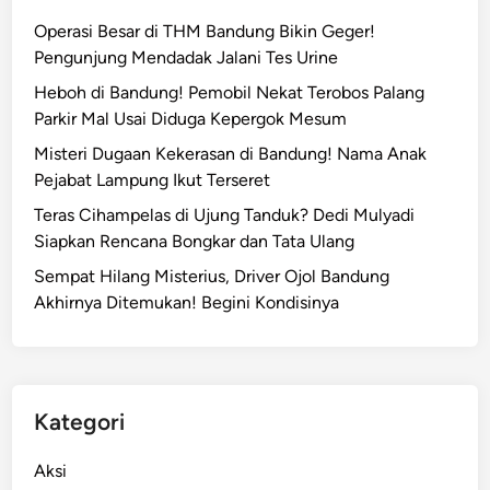
n
m
Operasi Besar di THM Bandung Bikin Geger!
g
D
Pengunjung Mendadak Jalani Tes Urine
B
i
a
Heboh di Bandung! Pemobil Nekat Terobos Palang
s
r
Parkir Mal Usai Diduga Kepergok Mesum
u
u
l
Misteri Dugaan Kekerasan di Bandung! Nama Anak
D
a
Pejabat Lampung Ikut Terseret
i
p
Teras Cihampelas di Ujung Tanduk? Dedi Mulyadi
l
J
Siapkan Rencana Bongkar dan Tata Ulang
u
a
n
Sempat Hilang Misterius, Driver Ojol Bandung
d
c
Akhirnya Ditemukan! Begini Kondisinya
i
u
D
r
e
k
p
a
o
Kategori
n
U
t
Aksi