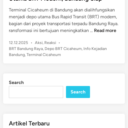
d
t
Terminal Cicaheum di Bandung akan dialihfungsikan
i
e
menjadi depo utama Bus Rapid Transit (BRT) modern,
n
B
bagian dari proyek transportasi terpadu Bandung Raya.
R
T
ransformasi ini bertujuan meningkatkan …
Read more
T
e
B
P
12.12.2025
•
Aksi
,
Reaksi
•
r
a
o
BRT Bandung Raya
,
Depo BRT Cicaheum
,
Info Kejadian
m
s
n
Bandung
,
Terminal Cicaheum
i
t
d
n
e
u
a
d
n
l
i
g
Search
n
C
R
Search
i
a
c
y
a
a
h
Y
e
Artikel Terbaru
a
u