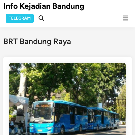
Skip
Info Kejadian Bandung
to
Mai
content
TELEGRAM
Open
Men
Search
BRT Bandung Raya