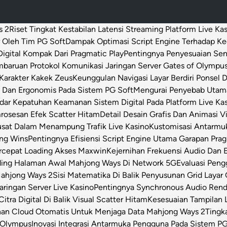
s 2
Riset Tingkat Kestabilan Latensi Streaming Platform Live Ka
 Oleh Tim PG Soft
Dampak Optimasi Script Engine Terhadap K
igital Kompak Dari Pragmatic Play
Pentingnya Penyesuaian Sen
baruan Protokol Komunikasi Jaringan Server Gates of Olympu
Karakter Kakek Zeus
Keunggulan Navigasi Layar Berdiri Ponsel
s Dan Ergonomis Pada Sistem PG Soft
Mengurai Penyebab Utama 
dar Kepatuhan Keamanan Sistem Digital Pada Platform Live Ka
osesan Efek Scatter Hitam
Detail Desain Grafis Dan Animasi V
usat Dalam Menampung Trafik Live Kasino
Kustomisasi Antarmu
ong Wins
Pentingnya Efisiensi Script Engine Utama Garapan Prag
rcepat Loading Akses Maxwin
Kejernihan Frekuensi Audio Dan 
ding Halaman Awal Mahjong Ways Di Network 5G
Evaluasi Pen
Mahjong Ways 2
Sisi Matematika Di Balik Penyusunan Grid Layar
ringan Server Live Kasino
Pentingnya Synchronous Audio Rende
itra Digital Di Balik Visual Scatter Hitam
Kesesuaian Tampilan L
an Cloud Otomatis Untuk Menjaga Data Mahjong Ways 2
Tingk
 Olympus
Inovasi Integrasi Antarmuka Pengguna Pada Sistem PG