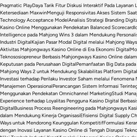
Pragmatic Play
Daya Tarik Fitur Diskusi Interaktif Pada Layanan 
Ketersediaan Maxwin
Menguji Responsivitas Akses Sistem Saa
Technology Acceptance Model
Analisis Strategi Branding Dig
Kasino Online Menggunakan Pendekatan Balanced Scorecard
I
Intelligence pada Mahjong Wins 3 dalam Mendukung Personalis
Industri Digital
Kajian Pasar Modal Digital melalui Mahjong Ways 
Aktivitas Mahjongways Kasino Online di Era Ekonomi Digital
Mod
Teknososiopreneur Berbasis Mahjongways Kasino Online dalam
Keputusan pada Perusahaan Digital
Pemanfaatan Big Data pada 
Mahjong Ways 2 untuk Mendukung Skalabilitas Platform Digita
Investasi terhadap Perilaku Investor Saham melalui Fenomena
Manajemen Operasional
Perancangan Sistem Informasi Terinte
Menggunakan Pendekatan Omnichannel Marketing
Studi Manaj
Experience terhadap Loyalitas Pengguna Kasino Digital Berbasi
Digital
Business Process Reengineering pada Mahjongways Kasin
dalam Mendukung Kinerja Organisasi
Efisiensi Digital Supply 
Ways untuk Mendorong Keunggulan Kompetitif
Formulasi Ker
dengan Inovasi Layanan Kasino Online di Tengah Disrupsi Tekno