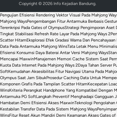
Copyright © 2026
Info Kejadian Bandung
.
Pengujian Efisiensi Rendering Vektor Visual Pada Mahjong Way
Mahjong Ways
Pengembangan Fitur Antarmuka Berbasis Gestur
Terenkripsi Pada Gates of Olympus
Strategi Pengimporan Aset D
Tingkat Stabilisasi Refresh Rate Layar Pada Mahjong Ways 2
Pem
Scatter Hitam
Eksplorasi Efek Gradasi Warna Dan Pencahayaan 
Data Pada Antarmuka Mahjong Wins
Tata Letak Menu Minimali
Efisiensi Konsumsi Daya Baterai Antar Versi Mahjong Ways
Stan
Mencapai Maxwin
Manajemen Memori Cache Sistem Saat Pemr
Kuota Data Internet Pada Mahjong Ways 2
Daya Tahan Server P
Soft
Kemudahan Aksesibilitas Fitur Navigasi Utama Pada Mahj
Olympus Saat Jam Sibuk
Prosedur Caching Data Untuk Mempe
Komponen Grafis Pada Tampilan Scatter Hitam
Kecepatan Loa
Wins
Kriteria Perangkat Handphone Yang Kompatibel Dengan 
Antarmuka PG Soft
Langkah Preventif Menghadapi Gangguan Ja
Hambatan Demi Efisiensi Akses Maxwin
Teknologi Pengolahan C
Kestabilan Transfer Data Pada Sistem Mahjong Ways
Penyimpan
Wins
Fitur Reset Akun Mandiri Demi Keamanan Akses Gates of