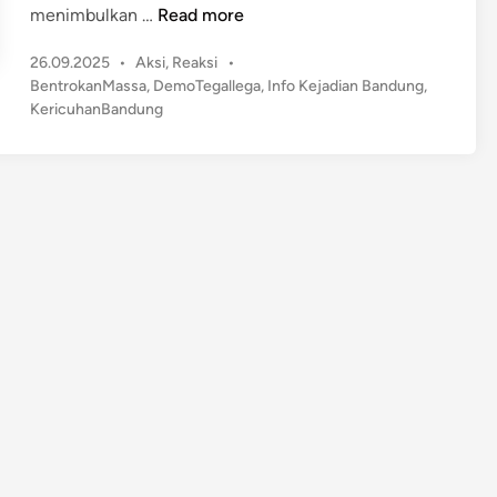
K
menimbulkan …
Read more
e
P
26.09.2025
•
Aksi
,
Reaksi
•
r
o
BentrokanMassa
,
DemoTegallega
,
Info Kejadian Bandung
,
i
s
KericuhanBandung
c
t
u
e
h
d
a
i
n
n
d
i
L
a
p
a
n
g
T
e