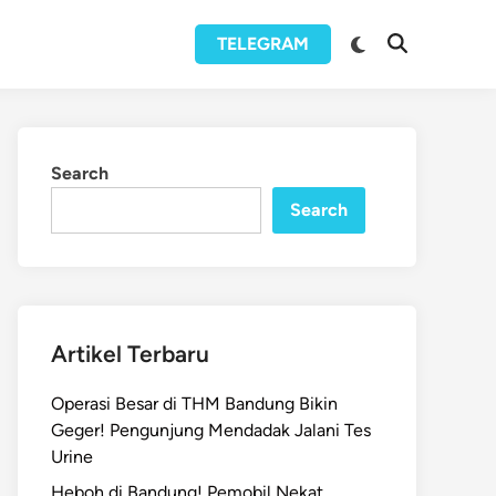
Switch
TELEGRAM
Open
to
Search
dark
mode
Search
Search
Artikel Terbaru
Operasi Besar di THM Bandung Bikin
Geger! Pengunjung Mendadak Jalani Tes
Urine
Heboh di Bandung! Pemobil Nekat