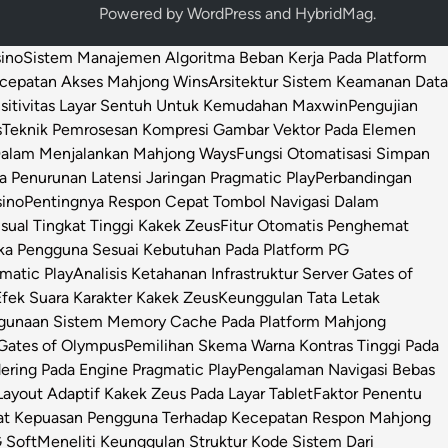
Powered by
WordPress
and
HybridMag
.
sino
Sistem Manajemen Algoritma Beban Kerja Pada Platform
ecepatan Akses Mahjong Wins
Arsitektur Sistem Keamanan Data
sitivitas Layar Sentuh Untuk Kemudahan Maxwin
Pengujian
s
Teknik Pemrosesan Kompresi Gambar Vektor Pada Elemen
 Dalam Menjalankan Mahjong Ways
Fungsi Otomatisasi Simpan
Penurunan Latensi Jaringan Pragmatic Play
Perbandingan
sino
Pentingnya Respon Cepat Tombol Navigasi Dalam
isual Tingkat Tinggi Kakek Zeus
Fitur Otomatis Penghemat
ka Pengguna Sesuai Kebutuhan Pada Platform PG
matic Play
Analisis Ketahanan Infrastruktur Server Gates of
Efek Suara Karakter Kakek Zeus
Keunggulan Tata Letak
ggunaan Sistem Memory Cache Pada Platform Mahjong
 Gates of Olympus
Pemilihan Skema Warna Kontras Tinggi Pada
ring Pada Engine Pragmatic Play
Pengalaman Navigasi Bebas
ayout Adaptif Kakek Zeus Pada Layar Tablet
Faktor Penentu
at Kepuasan Pengguna Terhadap Kecepatan Respon Mahjong
 Soft
Meneliti Keunggulan Struktur Kode Sistem Dari