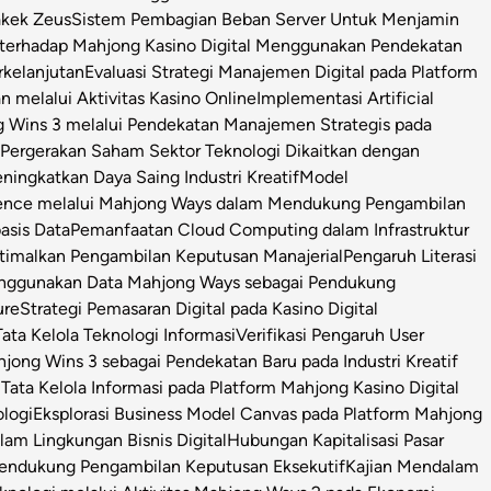
Kakek Zeus
Sistem Pembagian Beban Server Untuk Menjamin
l terhadap Mahjong Kasino Digital Menggunakan Pendekatan
rkelanjutan
Evaluasi Strategi Manajemen Digital pada Platform
n melalui Aktivitas Kasino Online
Implementasi Artificial
g Wins 3 melalui Pendekatan Manajemen Strategis pada
i Pergerakan Saham Sektor Teknologi Dikaitkan dengan
ningkatkan Daya Saing Industri Kreatif
Model
igence melalui Mahjong Ways dalam Mendukung Pengambilan
asis Data
Pemanfaatan Cloud Computing dalam Infrastruktur
timalkan Pengambilan Keputusan Manajerial
Pengaruh Literasi
enggunakan Data Mahjong Ways sebagai Pendukung
ure
Strategi Pemasaran Digital pada Kasino Digital
ata Kelola Teknologi Informasi
Verifikasi Pengaruh User
ong Wins 3 sebagai Pendekatan Baru pada Industri Kreatif
s Tata Kelola Informasi pada Platform Mahjong Kasino Digital
ologi
Eksplorasi Business Model Canvas pada Platform Mahjong
m Lingkungan Bisnis Digital
Hubungan Kapitalisasi Pasar
 Pendukung Pengambilan Keputusan Eksekutif
Kajian Mendalam