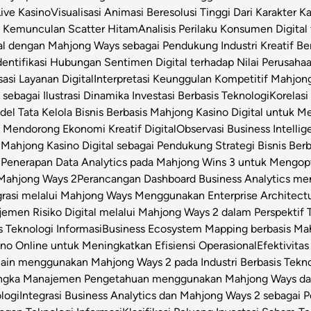
Live Kasino
Visualisasi Animasi Beresolusi Tinggi Dari Karakter 
t Kemunculan Scatter Hitam
Analisis Perilaku Konsumen Digita
ital dengan Mahjong Ways sebagai Pendukung Industri Kreatif Be
dentifikasi Hubungan Sentimen Digital terhadap Nilai Perusahaa
asi Layanan Digital
Interpretasi Keunggulan Kompetitif Mahjon
sebagai Ilustrasi Dinamika Investasi Berbasis Teknologi
Korelas
el Tata Kelola Bisnis Berbasis Mahjong Kasino Digital untuk Me
 Mendorong Ekonomi Kreatif Digital
Observasi Business Intell
Mahjong Kasino Digital sebagai Pendukung Strategi Bisnis Berb
l
Penerapan Data Analytics pada Mahjong Wins 3 untuk Mengop
 Mahjong Ways 2
Perancangan Dashboard Business Analytics m
grasi melalui Mahjong Ways Menggunakan Enterprise Architect
emen Risiko Digital melalui Mahjong Ways 2 dalam Perspektif T
s Teknologi Informasi
Business Ecosystem Mapping berbasis Mahj
o Online untuk Meningkatkan Efisiensi Operasional
Efektivita
Chain menggunakan Mahjong Ways 2 pada Industri Berbasis Tekn
angka Manajemen Pengetahuan menggunakan Mahjong Ways dala
logi
Integrasi Business Analytics dan Mahjong Ways 2 sebagai