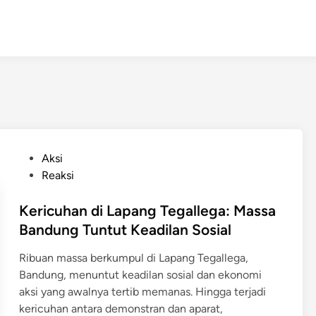
P
Aksi
o
Reaksi
s
t
Kericuhan di Lapang Tegallega: Massa
e
Bandung Tuntut Keadilan Sosial
d
Ribuan massa berkumpul di Lapang Tegallega,
i
Bandung, menuntut keadilan sosial dan ekonomi
n
aksi yang awalnya tertib memanas. Hingga terjadi
kericuhan antara demonstran dan aparat,