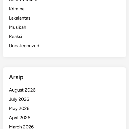
l
a
Kriminal
p
Lakalantas
U
Musibah
a
n
Reaksi
g
Uncategorized
P
a
j
a
Arsip
k
August 2026
July 2026
May 2026
April 2026
March 2026