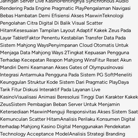
Jaringan Server Live Kasino
Pentingnya Synchronous Audio
Rendering Pada Engine Pragmatic Play
Pengalaman Navigasi
Bebas Hambatan Demi Efisiensi Akses Maxwin
Teknologi
Pengolahan Citra Digital Di Balik Visual Scatter
Hitam
Kesesuaian Tampilan Layout Adaptif Kakek Zeus Pada
Layar Tablet
Faktor Penentu Kestabilan Transfer Data Pada
Sistem Mahjong Ways
Penyimpanan Cloud Otomatis Untuk
Menjaga Data Mahjong Ways 2
Tingkat Kepuasan Pengguna
Terhadap Kecepatan Respon Mahjong Wins
Fitur Reset Akun
Mandiri Demi Keamanan Akses Gates of Olympus
Inovasi
Integrasi Antarmuka Pengguna Pada Sistem PG Soft
Meneliti
Keunggulan Struktur Kode Sistem Dari Pragmatic Play
Daya
Tarik Fitur Diskusi Interaktif Pada Layanan Live
Kasino
Visualisasi Animasi Beresolusi Tinggi Dari Karakter Kakek
Zeus
Sistem Pembagian Beban Server Untuk Menjamin
Ketersediaan Maxwin
Menguji Responsivitas Akses Sistem Saat
Kemunculan Scatter Hitam
Analisis Perilaku Konsumen Digital
terhadap Mahjong Kasino Digital Menggunakan Pendekatan
Technology Acceptance Model
Analisis Strategi Branding