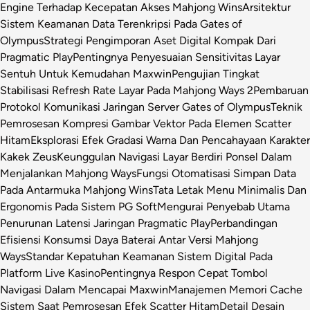
Engine Terhadap Kecepatan Akses Mahjong Wins
Arsitektur
Sistem Keamanan Data Terenkripsi Pada Gates of
Olympus
Strategi Pengimporan Aset Digital Kompak Dari
Pragmatic Play
Pentingnya Penyesuaian Sensitivitas Layar
Sentuh Untuk Kemudahan Maxwin
Pengujian Tingkat
Stabilisasi Refresh Rate Layar Pada Mahjong Ways 2
Pembaruan
Protokol Komunikasi Jaringan Server Gates of Olympus
Teknik
Pemrosesan Kompresi Gambar Vektor Pada Elemen Scatter
Hitam
Eksplorasi Efek Gradasi Warna Dan Pencahayaan Karakter
Kakek Zeus
Keunggulan Navigasi Layar Berdiri Ponsel Dalam
Menjalankan Mahjong Ways
Fungsi Otomatisasi Simpan Data
Pada Antarmuka Mahjong Wins
Tata Letak Menu Minimalis Dan
Ergonomis Pada Sistem PG Soft
Mengurai Penyebab Utama
Penurunan Latensi Jaringan Pragmatic Play
Perbandingan
Efisiensi Konsumsi Daya Baterai Antar Versi Mahjong
Ways
Standar Kepatuhan Keamanan Sistem Digital Pada
Platform Live Kasino
Pentingnya Respon Cepat Tombol
Navigasi Dalam Mencapai Maxwin
Manajemen Memori Cache
Sistem Saat Pemrosesan Efek Scatter Hitam
Detail Desain