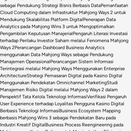
sebagai Pendukung Strategi Bisnis Berbasis Data
Pemanfaatan
Cloud Computing dalam Infrastruktur Mahjong Ways 2 untuk
Mendukung Skalabilitas Platform Digital
Penerapan Data
Analytics pada Mahjong Wins 3 untuk Mengoptimalkan
Pengambilan Keputusan Manajerial
Pengaruh Literasi Investasi
terhadap Perilaku Investor Saham melalui Fenomena Mahjong
Ways 2
Perancangan Dashboard Business Analytics
menggunakan Data Mahjong Ways sebagai Pendukung
Manajemen Operasional
Perancangan Sistem Informasi
Terintegrasi melalui Mahjong Ways Menggunakan Enterprise
Architecture
Strategi Pemasaran Digital pada Kasino Digital
Menggunakan Pendekatan Omnichannel Marketing
Studi
Manajemen Risiko Digital melalui Mahjong Ways 2 dalam
Perspektif Tata Kelola Teknologi Informasi
Verifikasi Pengaruh
User Experience terhadap Loyalitas Pengguna Kasino Digital
Berbasis Teknologi Informasi
Business Ecosystem Mapping
berbasis Mahjong Wins 3 sebagai Pendekatan Baru pada
Industri Kreatif Digital
Business Process Reengineering pada