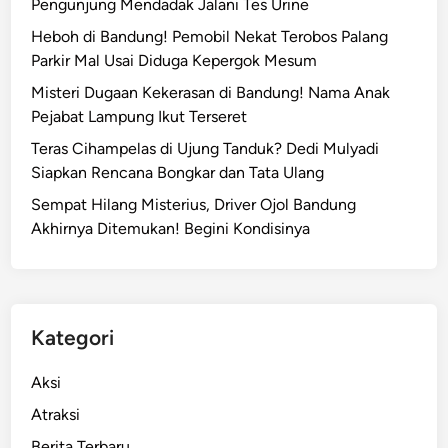
Pengunjung Mendadak Jalani Tes Urine
M
a
i
Heboh di Bandung! Pemobil Nekat Terobos Palang
S
l
Parkir Mal Usai Diduga Kepergok Mesum
u
i
a
Misteri Dugaan Kekerasan di Bandung! Nama Anak
a
r
Pejabat Lampung Ikut Terseret
r
a
Teras Cihampelas di Ujung Tanduk? Dedi Mulyadi
s
Siapkan Rencana Bongkar dan Tata Ulang
o
Sempat Hilang Misterius, Driver Ojol Bandung
a
Akhirnya Ditemukan! Begini Kondisinya
l
E
k
s
A
Kategori
S
N
Aksi
T
Atraksi
i
Berita Terbaru