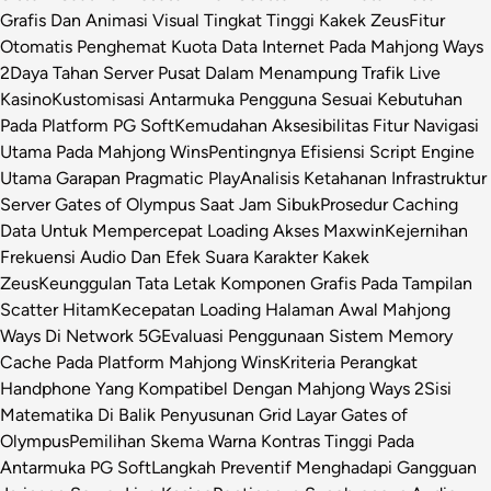
Grafis Dan Animasi Visual Tingkat Tinggi Kakek Zeus
Fitur
Otomatis Penghemat Kuota Data Internet Pada Mahjong Ways
2
Daya Tahan Server Pusat Dalam Menampung Trafik Live
Kasino
Kustomisasi Antarmuka Pengguna Sesuai Kebutuhan
Pada Platform PG Soft
Kemudahan Aksesibilitas Fitur Navigasi
Utama Pada Mahjong Wins
Pentingnya Efisiensi Script Engine
Utama Garapan Pragmatic Play
Analisis Ketahanan Infrastruktur
Server Gates of Olympus Saat Jam Sibuk
Prosedur Caching
Data Untuk Mempercepat Loading Akses Maxwin
Kejernihan
Frekuensi Audio Dan Efek Suara Karakter Kakek
Zeus
Keunggulan Tata Letak Komponen Grafis Pada Tampilan
Scatter Hitam
Kecepatan Loading Halaman Awal Mahjong
Ways Di Network 5G
Evaluasi Penggunaan Sistem Memory
Cache Pada Platform Mahjong Wins
Kriteria Perangkat
Handphone Yang Kompatibel Dengan Mahjong Ways 2
Sisi
Matematika Di Balik Penyusunan Grid Layar Gates of
Olympus
Pemilihan Skema Warna Kontras Tinggi Pada
Antarmuka PG Soft
Langkah Preventif Menghadapi Gangguan