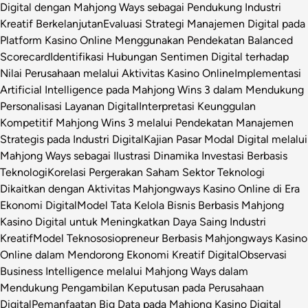
Digital dengan Mahjong Ways sebagai Pendukung Industri
Kreatif Berkelanjutan
Evaluasi Strategi Manajemen Digital pada
Platform Kasino Online Menggunakan Pendekatan Balanced
Scorecard
Identifikasi Hubungan Sentimen Digital terhadap
Nilai Perusahaan melalui Aktivitas Kasino Online
Implementasi
Artificial Intelligence pada Mahjong Wins 3 dalam Mendukung
Personalisasi Layanan Digital
Interpretasi Keunggulan
Kompetitif Mahjong Wins 3 melalui Pendekatan Manajemen
Strategis pada Industri Digital
Kajian Pasar Modal Digital melalui
Mahjong Ways sebagai Ilustrasi Dinamika Investasi Berbasis
Teknologi
Korelasi Pergerakan Saham Sektor Teknologi
Dikaitkan dengan Aktivitas Mahjongways Kasino Online di Era
Ekonomi Digital
Model Tata Kelola Bisnis Berbasis Mahjong
Kasino Digital untuk Meningkatkan Daya Saing Industri
Kreatif
Model Teknososiopreneur Berbasis Mahjongways Kasino
Online dalam Mendorong Ekonomi Kreatif Digital
Observasi
Business Intelligence melalui Mahjong Ways dalam
Mendukung Pengambilan Keputusan pada Perusahaan
Digital
Pemanfaatan Big Data pada Mahjong Kasino Digital