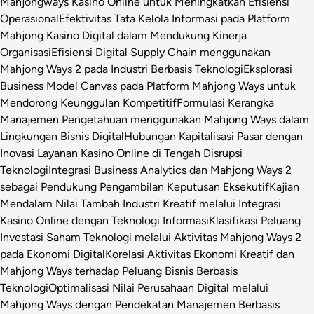
Mahjongways Kasino Online untuk Meningkatkan Efisiensi
Operasional
Efektivitas Tata Kelola Informasi pada Platform
Mahjong Kasino Digital dalam Mendukung Kinerja
Organisasi
Efisiensi Digital Supply Chain menggunakan
Mahjong Ways 2 pada Industri Berbasis Teknologi
Eksplorasi
Business Model Canvas pada Platform Mahjong Ways untuk
Mendorong Keunggulan Kompetitif
Formulasi Kerangka
Manajemen Pengetahuan menggunakan Mahjong Ways dalam
Lingkungan Bisnis Digital
Hubungan Kapitalisasi Pasar dengan
Inovasi Layanan Kasino Online di Tengah Disrupsi
Teknologi
Integrasi Business Analytics dan Mahjong Ways 2
sebagai Pendukung Pengambilan Keputusan Eksekutif
Kajian
Mendalam Nilai Tambah Industri Kreatif melalui Integrasi
Kasino Online dengan Teknologi Informasi
Klasifikasi Peluang
Investasi Saham Teknologi melalui Aktivitas Mahjong Ways 2
pada Ekonomi Digital
Korelasi Aktivitas Ekonomi Kreatif dan
Mahjong Ways terhadap Peluang Bisnis Berbasis
Teknologi
Optimalisasi Nilai Perusahaan Digital melalui
Mahjong Ways dengan Pendekatan Manajemen Berbasis