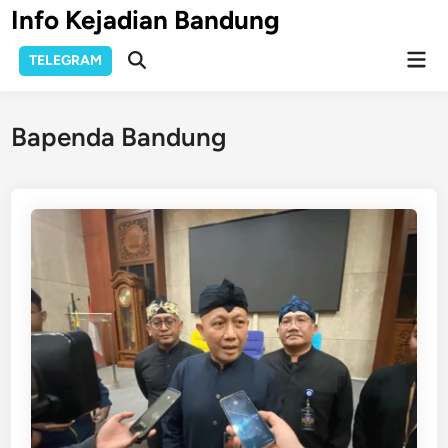
Skip
Info Kejadian Bandung
to
Mai
content
TELEGRAM
Open
Men
Search
Bapenda Bandung