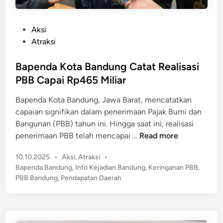
P
Aksi
o
Atraksi
s
t
Bapenda Kota Bandung Catat Realisasi
e
PBB Capai Rp465 Miliar
d
Bapenda Kota Bandung, Jawa Barat, mencatatkan
i
capaian signifikan dalam penerimaan Pajak Bumi dan
n
Bangunan (PBB) tahun ini. Hingga saat ini, realisasi
B
penerimaan PBB telah mencapai …
Read more
a
P
10.10.2025
•
Aksi
,
Atraksi
•
p
o
Bapenda Bandung
,
Info Kejadian Bandung
,
Keringanan PBB
,
e
s
PBB Bandung
,
Pendapatan Daerah
n
t
d
e
a
d
K
i