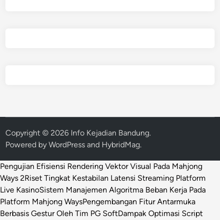
Copyright © 2026
Info Kejadian Bandung
.
Powered by
WordPress
and
HybridMag
.
Pengujian Efisiensi Rendering Vektor Visual Pada Mahjong
Ways 2
Riset Tingkat Kestabilan Latensi Streaming Platform
Live Kasino
Sistem Manajemen Algoritma Beban Kerja Pada
Platform Mahjong Ways
Pengembangan Fitur Antarmuka
Berbasis Gestur Oleh Tim PG Soft
Dampak Optimasi Script