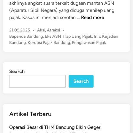
akhirnya angkat suara terkait dugaan mantan ASN
n
i
(Aparatur Sipil Negara) yang diduga menilep uang
s
B
pajak. Kasus ini menjadi sorotan …
Read more
a
a
s
P
21.09.2025
•
Aksi
,
Atraksi
•
p
i
o
Bapenda Bandung
,
Eks ASN Tilap Uang Pajak
,
Info Kejadian
e
s
P
Bandung
,
Korupsi Pajak Bandung
,
Pengawasan Pajak
n
t
B
d
e
B
a
d
C
B
i
a
Search
n
a
p
Search
n
a
d
i
u
R
n
p
g
Artikel Terbaru
4
B
6
u
Operasi Besar di THM Bandung Bikin Geger!
5
k