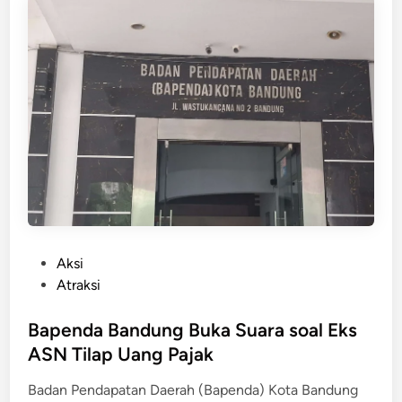
n
o
t
a
B
a
n
d
u
n
g
C
a
P
Aksi
t
o
Atraksi
a
s
t
t
Bapenda Bandung Buka Suara soal Eks
R
e
ASN Tilap Uang Pajak
e
d
a
Badan Pendapatan Daerah (Bapenda) Kota Bandung
i
l