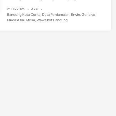
a
P
21.06.2025
•
Aksi
•
w
o
Bandung Kota Cerita
,
Duta Perdamaian
,
Erwin
,
Generasi
a
s
Muda Asia-Afrika
,
Wawalkot Bandung
l
t
k
e
o
d
t
i
n
B
a
n
d
u
n
g
D
o
r
o
n