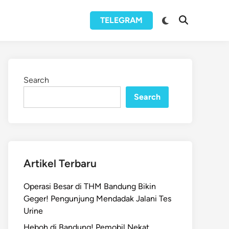
Switch
TELEGRAM
Open
to
Search
dark
mode
Search
Search
Artikel Terbaru
Operasi Besar di THM Bandung Bikin
Geger! Pengunjung Mendadak Jalani Tes
Urine
Heboh di Bandung! Pemobil Nekat