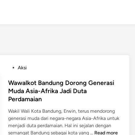
P
Aksi
o
s
Wawalkot Bandung Dorong Generasi
t
Muda Asia-Afrika Jadi Duta
e
Perdamaian
d
i
Wakil Wali Kota Bandung, Erwin, terus mendorong
n
generasi muda dari negara-negara Asia-Afrika untuk
menjadi duta perdamaian. Hal ini sejalan dengan
W
semangat Bandung sebagai kota yang …
Read more