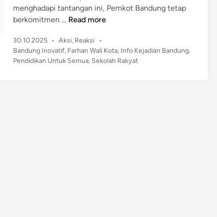
menghadapi tantangan ini, Pemkot Bandung tetap
F
berkomitmen …
Read more
a
P
30.10.2025
•
Aksi
,
Reaksi
•
r
o
Bandung Inovatif
,
Farhan Wali Kota
,
Info Kejadian Bandung
,
h
s
Pendidikan Untuk Semua
,
Sekolah Rakyat
a
t
n
e
C
d
a
i
n
r
i
J
a
l
a
n
K
e
l