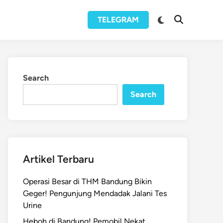
Switch
TELEGRAM
Open
to
Search
dark
mode
Search
Search
Artikel Terbaru
Operasi Besar di THM Bandung Bikin
Geger! Pengunjung Mendadak Jalani Tes
Urine
Heboh di Bandung! Pemobil Nekat