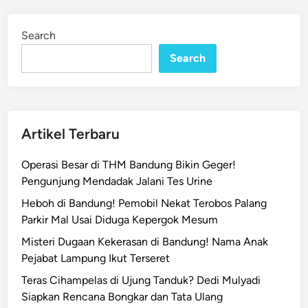
n
i
n
g
Search
s
Search
o
r
A
r
j
Artikel Terbaru
a
s
Operasi Besar di THM Bandung Bikin Geger!
a
Pengunjung Mendadak Jalani Tes Urine
r
Heboh di Bandung! Pemobil Nekat Terobos Palang
i
Parkir Mal Usai Diduga Kepergok Mesum
,
Misteri Dugaan Kekerasan di Bandung! Nama Anak
E
Pejabat Lampung Ikut Terseret
m
p
Teras Cihampelas di Ujung Tanduk? Dedi Mulyadi
a
Siapkan Rencana Bongkar dan Tata Ulang
t