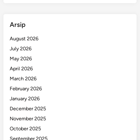
O
r
a
Arsip
n
g
August 2026
H
i
July 2026
l
May 2026
a
April 2026
n
g
March 2026
February 2026
January 2026
December 2025
November 2025
October 2025
September 2025