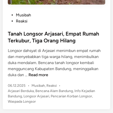
P
Musibah
o
Reaksi
s
t
Tanah Longsor Arjasari, Empat Rumah
e
Terkubur, Tiga Orang Hilang
d
Longsor dahsyat di Arjasari menimbun empat rumah
i
dan menyebabkan tiga warga hilang, menimbulkan
n
duka mendalam. Bencana tanah longsor kembali
mengguncang Kabupaten Bandung, meninggalkan
T
duka dan …
Read more
a
P
06.12.2025
•
Musibah
,
Reaksi
•
n
o
Arjasari Berduka
,
Bencana Alam Bandung
,
Info Kejadian
a
s
Bandung
,
Longsor Arjasari
,
Pencarian Korban Longsor
,
h
t
Waspada Longsor
L
e
o
d