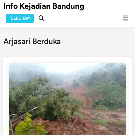
Skip
Info Kejadian Bandung
to
Mai
content
TELEGRAM
Open
Men
Search
Arjasari Berduka