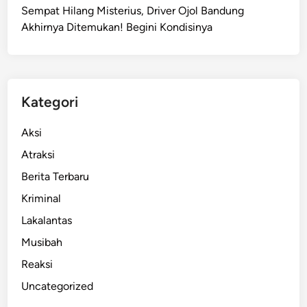
Sempat Hilang Misterius, Driver Ojol Bandung
R
Akhirnya Ditemukan! Begini Kondisinya
u
m
a
h
T
Kategori
e
r
Aksi
k
Atraksi
u
Berita Terbaru
b
u
Kriminal
r
Lakalantas
,
Musibah
T
i
Reaksi
g
Uncategorized
a