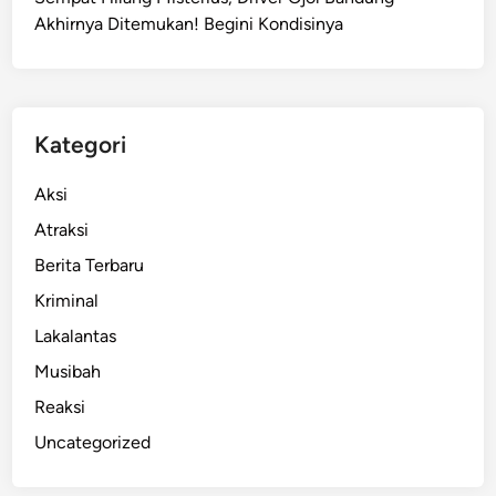
C
Akhirnya Ditemukan! Begini Kondisinya
i
p
a
t
a
Kategori
t
T
Aksi
e
Atraksi
m
Berita Terbaru
u
k
Kriminal
a
Lakalantas
n
Musibah
A
n
Reaksi
a
Uncategorized
k
T