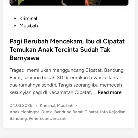
P
Kriminal
o
Musibah
s
t
Pagi Berubah Mencekam, Ibu di Cipatat
e
Temukan Anak Tercinta Sudah Tak
d
Bernyawa
i
n
Tragedi memilukan mengguncang Cipatat, Bandung
Barat, seorang bocah SD ditemukan tewas di lantai
dua rumahnya sendiri. Tangis seorang ibu memecah
P
kesunyian pagi di Kecamatan Cipatat, …
Read more
a
P
04.03.2026
•
Kriminal
,
Musibah
•
g
o
Anak Meninggal Dunia
,
Bandung Barat
,
Cipatat
,
Info Kejadian
i
s
Bandung
,
Penemuan Jenazah
B
t
e
e
r
d