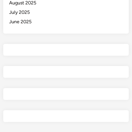
August 2025
y
July 2025
a
w
June 2025
a