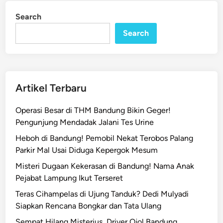
u
i
Search
n
b
Search
a
h
M
e
n
Artikel Terbaru
c
e
Operasi Besar di THM Bandung Bikin Geger!
k
Pengunjung Mendadak Jalani Tes Urine
a
Heboh di Bandung! Pemobil Nekat Terobos Palang
m
Parkir Mal Usai Diduga Kepergok Mesum
,
I
Misteri Dugaan Kekerasan di Bandung! Nama Anak
b
Pejabat Lampung Ikut Terseret
u
Teras Cihampelas di Ujung Tanduk? Dedi Mulyadi
d
Siapkan Rencana Bongkar dan Tata Ulang
i
Sempat Hilang Misterius, Driver Ojol Bandung