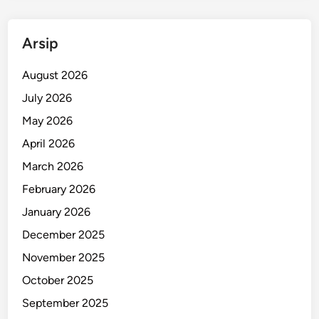
e
r
Arsip
c
i
August 2026
n
t
July 2026
a
May 2026
S
April 2026
u
d
March 2026
a
February 2026
h
January 2026
T
a
December 2025
k
November 2025
B
October 2025
e
r
September 2025
n