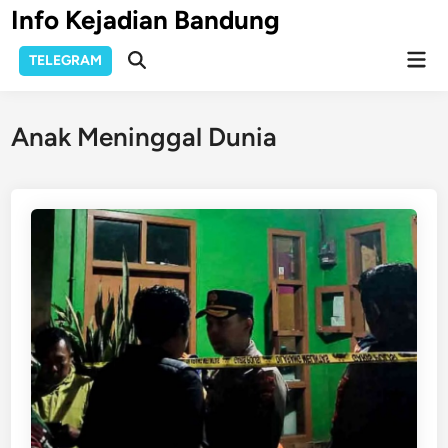
Skip
Info Kejadian Bandung
to
Mai
content
TELEGRAM
Open
Men
Search
Anak Meninggal Dunia