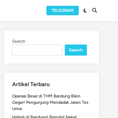
Switch
TELEGRAM
Open
to
Search
dark
mode
Search
Search
Artikel Terbaru
Operasi Besar di THM Bandung Bikin
Geger! Pengunjung Mendadak Jalani Tes
Urine
Heboh di Bandung! Pemobil Nekat