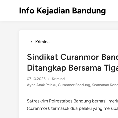
Skip
Info Kejadian Bandung
to
content
Posted
Kriminal
in
Sindikat Curanmor Ban
Ditangkap Bersama Tiga
Posted
07.10.2025
•
Kriminal
•
in
Ayah Anak Pelaku
,
Curanmor Bandung
,
Keamanan Kend
Satreskrim Polrestabes Bandung berhasil mer
(curanmor), termasuk dua pelaku yang merupa