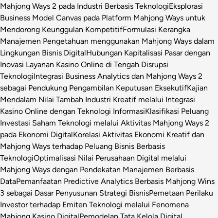
Mahjong Ways 2 pada Industri Berbasis Teknologi
Eksplorasi
Business Model Canvas pada Platform Mahjong Ways untuk
Mendorong Keunggulan Kompetitif
Formulasi Kerangka
Manajemen Pengetahuan menggunakan Mahjong Ways dalam
Lingkungan Bisnis Digital
Hubungan Kapitalisasi Pasar dengan
Inovasi Layanan Kasino Online di Tengah Disrupsi
Teknologi
Integrasi Business Analytics dan Mahjong Ways 2
sebagai Pendukung Pengambilan Keputusan Eksekutif
Kajian
Mendalam Nilai Tambah Industri Kreatif melalui Integrasi
Kasino Online dengan Teknologi Informasi
Klasifikasi Peluang
Investasi Saham Teknologi melalui Aktivitas Mahjong Ways 2
pada Ekonomi Digital
Korelasi Aktivitas Ekonomi Kreatif dan
Mahjong Ways terhadap Peluang Bisnis Berbasis
Teknologi
Optimalisasi Nilai Perusahaan Digital melalui
Mahjong Ways dengan Pendekatan Manajemen Berbasis
Data
Pemanfaatan Predictive Analytics Berbasis Mahjong Wins
3 sebagai Dasar Penyusunan Strategi Bisnis
Pemetaan Perilaku
Investor terhadap Emiten Teknologi melalui Fenomena
Mahjong Kasino Digital
Pemodelan Tata Kelola Digital