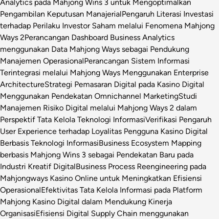
Analytics pada Mahjong Wins 3 untuk Mengoptimalkan
Pengambilan Keputusan Manajerial
Pengaruh Literasi Investasi
terhadap Perilaku Investor Saham melalui Fenomena Mahjong
Ways 2
Perancangan Dashboard Business Analytics
menggunakan Data Mahjong Ways sebagai Pendukung
Manajemen Operasional
Perancangan Sistem Informasi
Terintegrasi melalui Mahjong Ways Menggunakan Enterprise
Architecture
Strategi Pemasaran Digital pada Kasino Digital
Menggunakan Pendekatan Omnichannel Marketing
Studi
Manajemen Risiko Digital melalui Mahjong Ways 2 dalam
Perspektif Tata Kelola Teknologi Informasi
Verifikasi Pengaruh
User Experience terhadap Loyalitas Pengguna Kasino Digital
Berbasis Teknologi Informasi
Business Ecosystem Mapping
berbasis Mahjong Wins 3 sebagai Pendekatan Baru pada
Industri Kreatif Digital
Business Process Reengineering pada
Mahjongways Kasino Online untuk Meningkatkan Efisiensi
Operasional
Efektivitas Tata Kelola Informasi pada Platform
Mahjong Kasino Digital dalam Mendukung Kinerja
Organisasi
Efisiensi Digital Supply Chain menggunakan