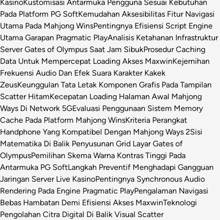
Kasino
Kustomisasi Antarmuka Pengguna Sesuai Kebutuhan
Pada Platform PG Soft
Kemudahan Aksesibilitas Fitur Navigasi
Utama Pada Mahjong Wins
Pentingnya Efisiensi Script Engine
Utama Garapan Pragmatic Play
Analisis Ketahanan Infrastruktur
Server Gates of Olympus Saat Jam Sibuk
Prosedur Caching
Data Untuk Mempercepat Loading Akses Maxwin
Kejernihan
Frekuensi Audio Dan Efek Suara Karakter Kakek
Zeus
Keunggulan Tata Letak Komponen Grafis Pada Tampilan
Scatter Hitam
Kecepatan Loading Halaman Awal Mahjong
Ways Di Network 5G
Evaluasi Penggunaan Sistem Memory
Cache Pada Platform Mahjong Wins
Kriteria Perangkat
Handphone Yang Kompatibel Dengan Mahjong Ways 2
Sisi
Matematika Di Balik Penyusunan Grid Layar Gates of
Olympus
Pemilihan Skema Warna Kontras Tinggi Pada
Antarmuka PG Soft
Langkah Preventif Menghadapi Gangguan
Jaringan Server Live Kasino
Pentingnya Synchronous Audio
Rendering Pada Engine Pragmatic Play
Pengalaman Navigasi
Bebas Hambatan Demi Efisiensi Akses Maxwin
Teknologi
Pengolahan Citra Digital Di Balik Visual Scatter