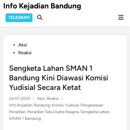
Skip
Info Kejadian Bandung
to
Mai
content
TELEGRAM
Open
Men
Search
Posted
Aksi
in
Reaksi
Sengketa Lahan SMAN 1
Bandung Kini Diawasi Komisi
Yudisial Secara Ketat
Posted
24.07.2025
•
Aksi
,
Reaksi
•
in
Info Kejadian Bandung
,
Komisi Yudisial
,
Pengawasan
Peradilan
,
Peradilan Tata Usaha Negara
,
Sengketa Lahan
,
SMAN 1 Bandung