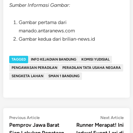
Sumber Informasi Gambar:
Gambar pertama dari
manado.antaranews.com
Gambar kedua dari brilian-news.id
TAGGED
INFO KEJADIAN BANDUNG
KOMISI YUDISIAL
PENGAWASAN PERADILAN
PERADILAN TATA USAHA NEGARA
SENGKETA LAHAN
SMAN 1 BANDUNG
Post
Previous
Nex
Previous Article
Next Article
article:
artic
Pemprov Jawa Barat
Runner Merapat! Ini
navigation
Siap Lakukan Penataan
Jadwal Event Lari di