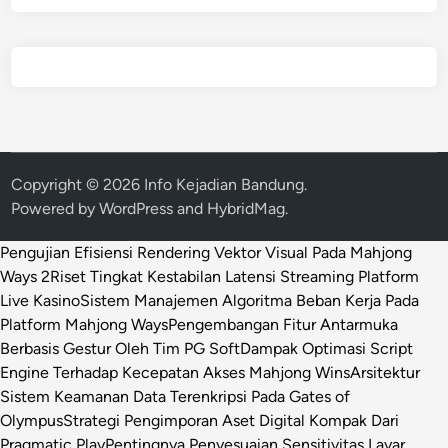
Copyright © 2026
Info Kejadian Bandung
.
Powered by
WordPress
and
HybridMag
.
Pengujian Efisiensi Rendering Vektor Visual Pada Mahjong
Ways 2
Riset Tingkat Kestabilan Latensi Streaming Platform
Live Kasino
Sistem Manajemen Algoritma Beban Kerja Pada
Platform Mahjong Ways
Pengembangan Fitur Antarmuka
Berbasis Gestur Oleh Tim PG Soft
Dampak Optimasi Script
Engine Terhadap Kecepatan Akses Mahjong Wins
Arsitektur
Sistem Keamanan Data Terenkripsi Pada Gates of
Olympus
Strategi Pengimporan Aset Digital Kompak Dari
Pragmatic Play
Pentingnya Penyesuaian Sensitivitas Layar