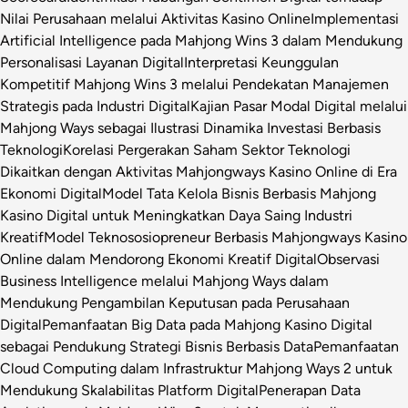
Nilai Perusahaan melalui Aktivitas Kasino Online
Implementasi
Artificial Intelligence pada Mahjong Wins 3 dalam Mendukung
Personalisasi Layanan Digital
Interpretasi Keunggulan
Kompetitif Mahjong Wins 3 melalui Pendekatan Manajemen
Strategis pada Industri Digital
Kajian Pasar Modal Digital melalui
Mahjong Ways sebagai Ilustrasi Dinamika Investasi Berbasis
Teknologi
Korelasi Pergerakan Saham Sektor Teknologi
Dikaitkan dengan Aktivitas Mahjongways Kasino Online di Era
Ekonomi Digital
Model Tata Kelola Bisnis Berbasis Mahjong
Kasino Digital untuk Meningkatkan Daya Saing Industri
Kreatif
Model Teknososiopreneur Berbasis Mahjongways Kasino
Online dalam Mendorong Ekonomi Kreatif Digital
Observasi
Business Intelligence melalui Mahjong Ways dalam
Mendukung Pengambilan Keputusan pada Perusahaan
Digital
Pemanfaatan Big Data pada Mahjong Kasino Digital
sebagai Pendukung Strategi Bisnis Berbasis Data
Pemanfaatan
Cloud Computing dalam Infrastruktur Mahjong Ways 2 untuk
Mendukung Skalabilitas Platform Digital
Penerapan Data