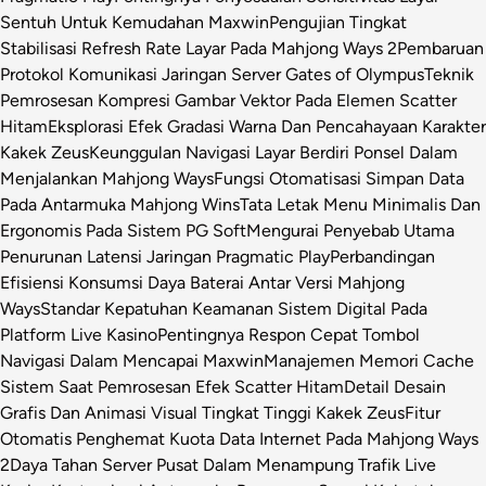
Sentuh Untuk Kemudahan Maxwin
Pengujian Tingkat
Stabilisasi Refresh Rate Layar Pada Mahjong Ways 2
Pembaruan
Protokol Komunikasi Jaringan Server Gates of Olympus
Teknik
Pemrosesan Kompresi Gambar Vektor Pada Elemen Scatter
Hitam
Eksplorasi Efek Gradasi Warna Dan Pencahayaan Karakter
Kakek Zeus
Keunggulan Navigasi Layar Berdiri Ponsel Dalam
Menjalankan Mahjong Ways
Fungsi Otomatisasi Simpan Data
Pada Antarmuka Mahjong Wins
Tata Letak Menu Minimalis Dan
Ergonomis Pada Sistem PG Soft
Mengurai Penyebab Utama
Penurunan Latensi Jaringan Pragmatic Play
Perbandingan
Efisiensi Konsumsi Daya Baterai Antar Versi Mahjong
Ways
Standar Kepatuhan Keamanan Sistem Digital Pada
Platform Live Kasino
Pentingnya Respon Cepat Tombol
Navigasi Dalam Mencapai Maxwin
Manajemen Memori Cache
Sistem Saat Pemrosesan Efek Scatter Hitam
Detail Desain
Grafis Dan Animasi Visual Tingkat Tinggi Kakek Zeus
Fitur
Otomatis Penghemat Kuota Data Internet Pada Mahjong Ways
2
Daya Tahan Server Pusat Dalam Menampung Trafik Live