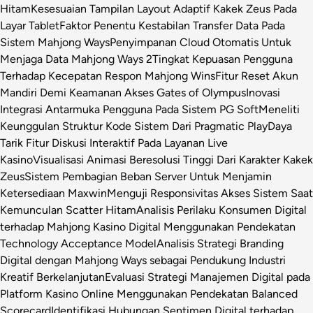
Hitam
Kesesuaian Tampilan Layout Adaptif Kakek Zeus Pada
Layar Tablet
Faktor Penentu Kestabilan Transfer Data Pada
Sistem Mahjong Ways
Penyimpanan Cloud Otomatis Untuk
Menjaga Data Mahjong Ways 2
Tingkat Kepuasan Pengguna
Terhadap Kecepatan Respon Mahjong Wins
Fitur Reset Akun
Mandiri Demi Keamanan Akses Gates of Olympus
Inovasi
Integrasi Antarmuka Pengguna Pada Sistem PG Soft
Meneliti
Keunggulan Struktur Kode Sistem Dari Pragmatic Play
Daya
Tarik Fitur Diskusi Interaktif Pada Layanan Live
Kasino
Visualisasi Animasi Beresolusi Tinggi Dari Karakter Kakek
Zeus
Sistem Pembagian Beban Server Untuk Menjamin
Ketersediaan Maxwin
Menguji Responsivitas Akses Sistem Saat
Kemunculan Scatter Hitam
Analisis Perilaku Konsumen Digital
terhadap Mahjong Kasino Digital Menggunakan Pendekatan
Technology Acceptance Model
Analisis Strategi Branding
Digital dengan Mahjong Ways sebagai Pendukung Industri
Kreatif Berkelanjutan
Evaluasi Strategi Manajemen Digital pada
Platform Kasino Online Menggunakan Pendekatan Balanced
Scorecard
Identifikasi Hubungan Sentimen Digital terhadap