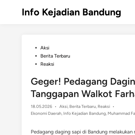
Skip
Info Kejadian Bandung
to
content
Posted
Aksi
in
Berita Terbaru
Reaksi
Geger! Pedagang Daging
Tanggapan Walkot Far
Posted
18.05.2026
•
Aksi
,
Berita Terbaru
,
Reaksi
•
in
Ekonomi Daerah
,
Info Kejadian Bandung
,
Muhammad Fa
Pedagang daging sapi di Bandung melakukan 