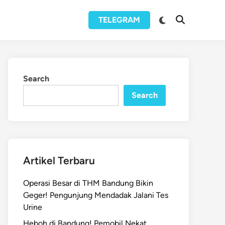
Switch
TELEGRAM
Open
to
Search
dark
mode
Search
Search
Artikel Terbaru
Operasi Besar di THM Bandung Bikin
Geger! Pengunjung Mendadak Jalani Tes
Urine
Heboh di Bandung! Pemobil Nekat