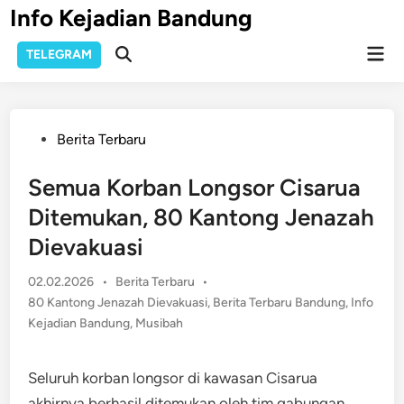
Skip
Info Kejadian Bandung
to
Mai
content
TELEGRAM
Open
Men
Search
Posted
Berita Terbaru
in
Semua Korban Longsor Cisarua
Ditemukan, 80 Kantong Jenazah
Dievakuasi
Posted
02.02.2026
•
Berita Terbaru
•
in
80 Kantong Jenazah Dievakuasi
,
Berita Terbaru Bandung
,
Info
Kejadian Bandung
,
Musibah
Seluruh korban longsor di kawasan Cisarua
akhirnya berhasil ditemukan oleh tim gabungan