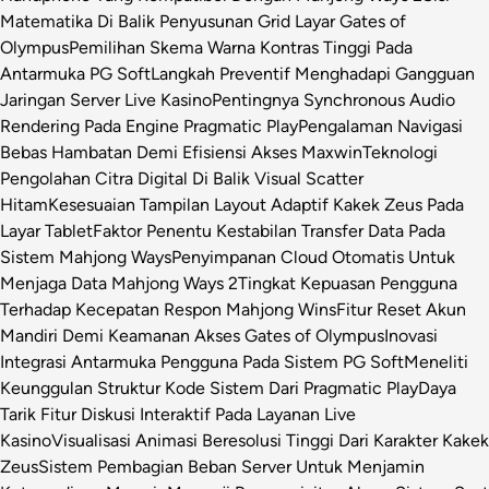
Matematika Di Balik Penyusunan Grid Layar Gates of
Olympus
Pemilihan Skema Warna Kontras Tinggi Pada
Antarmuka PG Soft
Langkah Preventif Menghadapi Gangguan
Jaringan Server Live Kasino
Pentingnya Synchronous Audio
Rendering Pada Engine Pragmatic Play
Pengalaman Navigasi
Bebas Hambatan Demi Efisiensi Akses Maxwin
Teknologi
Pengolahan Citra Digital Di Balik Visual Scatter
Hitam
Kesesuaian Tampilan Layout Adaptif Kakek Zeus Pada
Layar Tablet
Faktor Penentu Kestabilan Transfer Data Pada
Sistem Mahjong Ways
Penyimpanan Cloud Otomatis Untuk
Menjaga Data Mahjong Ways 2
Tingkat Kepuasan Pengguna
Terhadap Kecepatan Respon Mahjong Wins
Fitur Reset Akun
Mandiri Demi Keamanan Akses Gates of Olympus
Inovasi
Integrasi Antarmuka Pengguna Pada Sistem PG Soft
Meneliti
Keunggulan Struktur Kode Sistem Dari Pragmatic Play
Daya
Tarik Fitur Diskusi Interaktif Pada Layanan Live
Kasino
Visualisasi Animasi Beresolusi Tinggi Dari Karakter Kakek
Zeus
Sistem Pembagian Beban Server Untuk Menjamin