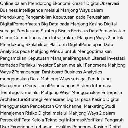
Online dalam Mendorong Ekonomi Kreatif Digital
Observasi
Business Intelligence melalui Mahjong Ways dalam
Mendukung Pengambilan Keputusan pada Perusahaan
Digital
Pemanfaatan Big Data pada Mahjong Kasino Digital
sebagai Pendukung Strategi Bisnis Berbasis Data
Pemanfaatan
Cloud Computing dalam Infrastruktur Mahjong Ways 2 untuk
Mendukung Skalabilitas Platform Digital
Penerapan Data
Analytics pada Mahjong Wins 3 untuk Mengoptimalkan
Pengambilan Keputusan Manajerial
Pengaruh Literasi Investasi
terhadap Perilaku Investor Saham melalui Fenomena Mahjong
Ways 2
Perancangan Dashboard Business Analytics
menggunakan Data Mahjong Ways sebagai Pendukung
Manajemen Operasional
Perancangan Sistem Informasi
Terintegrasi melalui Mahjong Ways Menggunakan Enterprise
Architecture
Strategi Pemasaran Digital pada Kasino Digital
Menggunakan Pendekatan Omnichannel Marketing
Studi
Manajemen Risiko Digital melalui Mahjong Ways 2 dalam
Perspektif Tata Kelola Teknologi Informasi
Verifikasi Pengaruh
User Experience terhadap Loyalitas Pengguna Kasino Digital