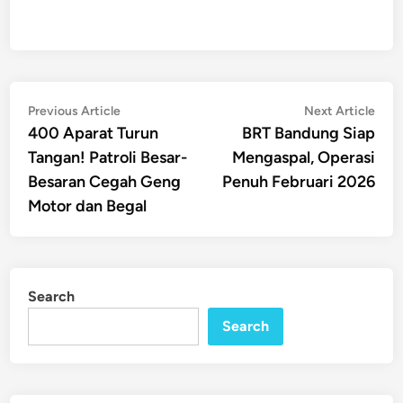
Post
Previous
Nex
Previous Article
Next Article
article:
artic
400 Aparat Turun
BRT Bandung Siap
navigation
Tangan! Patroli Besar-
Mengaspal, Operasi
Besaran Cegah Geng
Penuh Februari 2026
Motor dan Begal
Search
Search