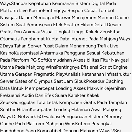
Ways
Standar Kepatuhan Keamanan Sistem Digital Pada
Platform Live Kasino
Pentingnya Respon Cepat Tombol
Navigasi Dalam Mencapai Maxwin
Manajemen Memori Cache
Sistem Saat Pemrosesan Efek Scatter Hitam
Detail Desain
Grafis Dan Animasi Visual Tingkat Tinggi Kakek Zeus
Fitur
Otomatis Penghemat Kuota Data Internet Pada Mahjong Ways
2
Daya Tahan Server Pusat Dalam Menampung Trafik Live
Kasino
Kustomisasi Antarmuka Pengguna Sesuai Kebutuhan
Pada Platform PG Soft
Kemudahan Aksesibilitas Fitur Navigasi
Utama Pada Mahjong Wins
Pentingnya Efisiensi Script Engine
Utama Garapan Pragmatic Play
Analisis Ketahanan Infrastruktur
Server Gates of Olympus Saat Jam Sibuk
Prosedur Caching
Data Untuk Mempercepat Loading Akses Maxwin
Kejernihan
Frekuensi Audio Dan Efek Suara Karakter Kakek
Zeus
Keunggulan Tata Letak Komponen Grafis Pada Tampilan
Scatter Hitam
Kecepatan Loading Halaman Awal Mahjong
Ways Di Network 5G
Evaluasi Penggunaan Sistem Memory
Cache Pada Platform Mahjong Wins
Kriteria Perangkat
Handphone Yang Kompatibel Dengan Mahjong Ways 2
Sisi