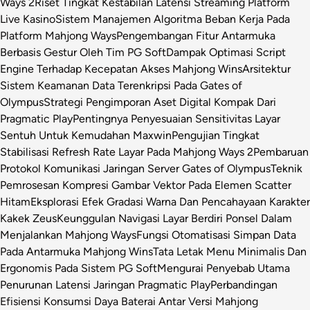
Ways 2
Riset Tingkat Kestabilan Latensi Streaming Platform
Live Kasino
Sistem Manajemen Algoritma Beban Kerja Pada
Platform Mahjong Ways
Pengembangan Fitur Antarmuka
Berbasis Gestur Oleh Tim PG Soft
Dampak Optimasi Script
Engine Terhadap Kecepatan Akses Mahjong Wins
Arsitektur
Sistem Keamanan Data Terenkripsi Pada Gates of
Olympus
Strategi Pengimporan Aset Digital Kompak Dari
Pragmatic Play
Pentingnya Penyesuaian Sensitivitas Layar
Sentuh Untuk Kemudahan Maxwin
Pengujian Tingkat
Stabilisasi Refresh Rate Layar Pada Mahjong Ways 2
Pembaruan
Protokol Komunikasi Jaringan Server Gates of Olympus
Teknik
Pemrosesan Kompresi Gambar Vektor Pada Elemen Scatter
Hitam
Eksplorasi Efek Gradasi Warna Dan Pencahayaan Karakter
Kakek Zeus
Keunggulan Navigasi Layar Berdiri Ponsel Dalam
Menjalankan Mahjong Ways
Fungsi Otomatisasi Simpan Data
Pada Antarmuka Mahjong Wins
Tata Letak Menu Minimalis Dan
Ergonomis Pada Sistem PG Soft
Mengurai Penyebab Utama
Penurunan Latensi Jaringan Pragmatic Play
Perbandingan
Efisiensi Konsumsi Daya Baterai Antar Versi Mahjong