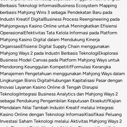
Berbasis Teknologi Informasi
Business Ecosystem Mapping
berbasis Mahjong Wins 3 sebagai Pendekatan Baru pada
Industri Kreatif Digital
Business Process Reengineering pada
Mahjongways Kasino Online untuk Meningkatkan Efisiensi
Operasional
Efektivitas Tata Kelola Informasi pada Platform
Mahjong Kasino Digital dalam Mendukung Kinerja
Organisasi
Efisiensi Digital Supply Chain menggunakan
Mahjong Ways 2 pada Industri Berbasis Teknologi
Eksplorasi
Business Model Canvas pada Platform Mahjong Ways untuk
Mendorong Keunggulan Kompetitif
Formulasi Kerangka
Manajemen Pengetahuan menggunakan Mahjong Ways dalam
Lingkungan Bisnis Digital
Hubungan Kapitalisasi Pasar dengan
Inovasi Layanan Kasino Online di Tengah Disrupsi
Teknologi
Integrasi Business Analytics dan Mahjong Ways 2
sebagai Pendukung Pengambilan Keputusan Eksekutif
Kajian
Mendalam Nilai Tambah Industri Kreatif melalui Integrasi
Kasino Online dengan Teknologi Informasi
Klasifikasi Peluang
Investasi Saham Teknologi melalui Aktivitas Mahjong Ways 2