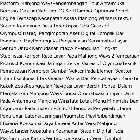
Platform Mahjong Ways
Pengembangan Fitur Antarmuka
Berbasis Gestur Oleh Tim PG Soft
Dampak Optimasi Script
Engine Terhadap Kecepatan Akses Mahjong Wins
Arsitektur
Sistem Keamanan Data Terenkripsi Pada Gates of
Olympus
Strategi Pengimporan Aset Digital Kompak Dari
Pragmatic Play
Pentingnya Penyesuaian Sensitivitas Layar
Sentuh Untuk Kemudahan Maxwin
Pengujian Tingkat
Stabilisasi Refresh Rate Layar Pada Mahjong Ways 2
Pembaruan
Protokol Komunikasi Jaringan Server Gates of Olympus
Teknik
Pemrosesan Kompresi Gambar Vektor Pada Elemen Scatter
Hitam
Eksplorasi Efek Gradasi Warna Dan Pencahayaan Karakter
Kakek Zeus
Keunggulan Navigasi Layar Berdiri Ponsel Dalam
Menjalankan Mahjong Ways
Fungsi Otomatisasi Simpan Data
Pada Antarmuka Mahjong Wins
Tata Letak Menu Minimalis Dan
Ergonomis Pada Sistem PG Soft
Mengurai Penyebab Utama
Penurunan Latensi Jaringan Pragmatic Play
Perbandingan
Efisiensi Konsumsi Daya Baterai Antar Versi Mahjong
Ways
Standar Kepatuhan Keamanan Sistem Digital Pada
Platform Live Kasino
Pentingnya Respon Cepat Tombol