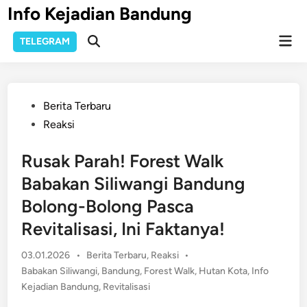
Skip
Info Kejadian Bandung
to
Mai
content
TELEGRAM
Open
Men
Search
Posted
Berita Terbaru
in
Reaksi
Rusak Parah! Forest Walk
Babakan Siliwangi Bandung
Bolong-Bolong Pasca
Revitalisasi, Ini Faktanya!
Posted
03.01.2026
•
Berita Terbaru
,
Reaksi
•
in
Babakan Siliwangi
,
Bandung
,
Forest Walk
,
Hutan Kota
,
Info
Kejadian Bandung
,
Revitalisasi