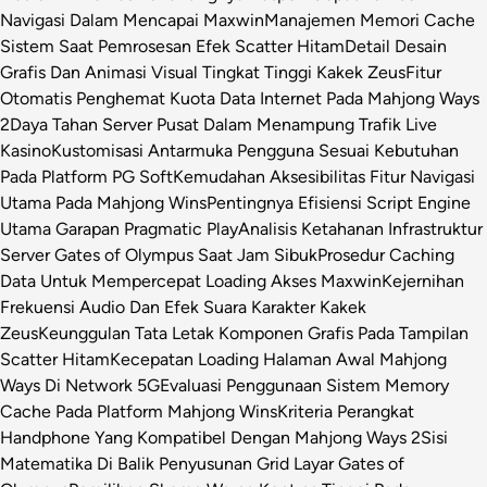
Navigasi Dalam Mencapai Maxwin
Manajemen Memori Cache
Sistem Saat Pemrosesan Efek Scatter Hitam
Detail Desain
Grafis Dan Animasi Visual Tingkat Tinggi Kakek Zeus
Fitur
Otomatis Penghemat Kuota Data Internet Pada Mahjong Ways
2
Daya Tahan Server Pusat Dalam Menampung Trafik Live
Kasino
Kustomisasi Antarmuka Pengguna Sesuai Kebutuhan
Pada Platform PG Soft
Kemudahan Aksesibilitas Fitur Navigasi
Utama Pada Mahjong Wins
Pentingnya Efisiensi Script Engine
Utama Garapan Pragmatic Play
Analisis Ketahanan Infrastruktur
Server Gates of Olympus Saat Jam Sibuk
Prosedur Caching
Data Untuk Mempercepat Loading Akses Maxwin
Kejernihan
Frekuensi Audio Dan Efek Suara Karakter Kakek
Zeus
Keunggulan Tata Letak Komponen Grafis Pada Tampilan
Scatter Hitam
Kecepatan Loading Halaman Awal Mahjong
Ways Di Network 5G
Evaluasi Penggunaan Sistem Memory
Cache Pada Platform Mahjong Wins
Kriteria Perangkat
Handphone Yang Kompatibel Dengan Mahjong Ways 2
Sisi
Matematika Di Balik Penyusunan Grid Layar Gates of