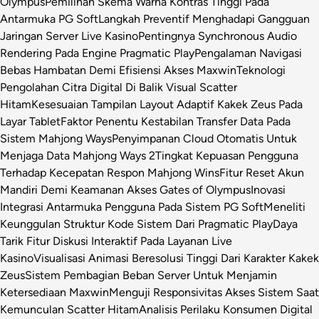
Olympus
Pemilihan Skema Warna Kontras Tinggi Pada
Antarmuka PG Soft
Langkah Preventif Menghadapi Gangguan
Jaringan Server Live Kasino
Pentingnya Synchronous Audio
Rendering Pada Engine Pragmatic Play
Pengalaman Navigasi
Bebas Hambatan Demi Efisiensi Akses Maxwin
Teknologi
Pengolahan Citra Digital Di Balik Visual Scatter
Hitam
Kesesuaian Tampilan Layout Adaptif Kakek Zeus Pada
Layar Tablet
Faktor Penentu Kestabilan Transfer Data Pada
Sistem Mahjong Ways
Penyimpanan Cloud Otomatis Untuk
Menjaga Data Mahjong Ways 2
Tingkat Kepuasan Pengguna
Terhadap Kecepatan Respon Mahjong Wins
Fitur Reset Akun
Mandiri Demi Keamanan Akses Gates of Olympus
Inovasi
Integrasi Antarmuka Pengguna Pada Sistem PG Soft
Meneliti
Keunggulan Struktur Kode Sistem Dari Pragmatic Play
Daya
Tarik Fitur Diskusi Interaktif Pada Layanan Live
Kasino
Visualisasi Animasi Beresolusi Tinggi Dari Karakter Kakek
Zeus
Sistem Pembagian Beban Server Untuk Menjamin
Ketersediaan Maxwin
Menguji Responsivitas Akses Sistem Saat
Kemunculan Scatter Hitam
Analisis Perilaku Konsumen Digital