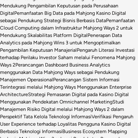
Mendukung Pengambilan Keputusan pada Perusahaan
Digital
Pemanfaatan Big Data pada Mahjong Kasino Digital
sebagai Pendukung Strategi Bisnis Berbasis Data
Pemanfaatan
Cloud Computing dalam Infrastruktur Mahjong Ways 2 untuk
Mendukung Skalabilitas Platform Digital
Penerapan Data
Analytics pada Mahjong Wins 3 untuk Mengoptimalkan
Pengambilan Keputusan Manajerial
Pengaruh Literasi Investasi
terhadap Perilaku Investor Saham melalui Fenomena Mahjong
Ways 2
Perancangan Dashboard Business Analytics
menggunakan Data Mahjong Ways sebagai Pendukung
Manajemen Operasional
Perancangan Sistem Informasi
Terintegrasi melalui Mahjong Ways Menggunakan Enterprise
Architecture
Strategi Pemasaran Digital pada Kasino Digital
Menggunakan Pendekatan Omnichannel Marketing
Studi
Manajemen Risiko Digital melalui Mahjong Ways 2 dalam
Perspektif Tata Kelola Teknologi Informasi
Verifikasi Pengaruh
User Experience terhadap Loyalitas Pengguna Kasino Digital
Berbasis Teknologi Informasi
Business Ecosystem Mapping