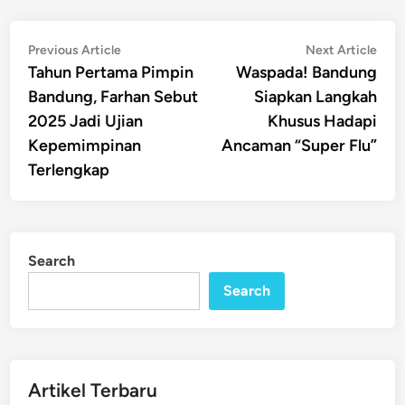
Post
Previous
Nex
Previous Article
Next Article
article:
artic
Tahun Pertama Pimpin
Waspada! Bandung
navigation
Bandung, Farhan Sebut
Siapkan Langkah
2025 Jadi Ujian
Khusus Hadapi
Kepemimpinan
Ancaman “Super Flu”
Terlengkap
Search
Search
Artikel Terbaru