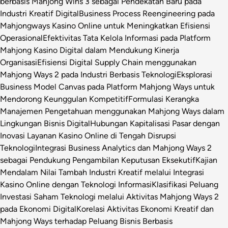
berbasis Mahjong Wins 3 sebagai Pendekatan Baru pada
Industri Kreatif Digital
Business Process Reengineering pada
Mahjongways Kasino Online untuk Meningkatkan Efisiensi
Operasional
Efektivitas Tata Kelola Informasi pada Platform
Mahjong Kasino Digital dalam Mendukung Kinerja
Organisasi
Efisiensi Digital Supply Chain menggunakan
Mahjong Ways 2 pada Industri Berbasis Teknologi
Eksplorasi
Business Model Canvas pada Platform Mahjong Ways untuk
Mendorong Keunggulan Kompetitif
Formulasi Kerangka
Manajemen Pengetahuan menggunakan Mahjong Ways dalam
Lingkungan Bisnis Digital
Hubungan Kapitalisasi Pasar dengan
Inovasi Layanan Kasino Online di Tengah Disrupsi
Teknologi
Integrasi Business Analytics dan Mahjong Ways 2
sebagai Pendukung Pengambilan Keputusan Eksekutif
Kajian
Mendalam Nilai Tambah Industri Kreatif melalui Integrasi
Kasino Online dengan Teknologi Informasi
Klasifikasi Peluang
Investasi Saham Teknologi melalui Aktivitas Mahjong Ways 2
pada Ekonomi Digital
Korelasi Aktivitas Ekonomi Kreatif dan
Mahjong Ways terhadap Peluang Bisnis Berbasis