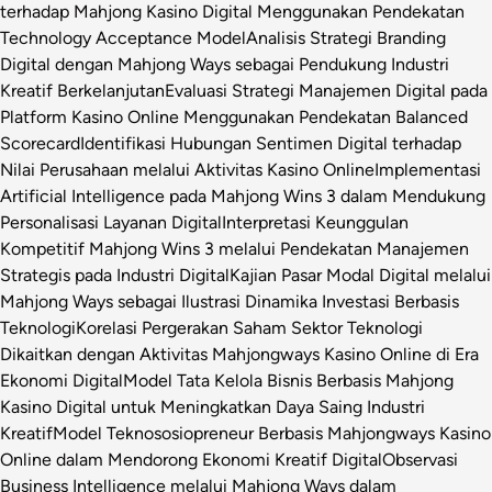
terhadap Mahjong Kasino Digital Menggunakan Pendekatan
Technology Acceptance Model
Analisis Strategi Branding
Digital dengan Mahjong Ways sebagai Pendukung Industri
Kreatif Berkelanjutan
Evaluasi Strategi Manajemen Digital pada
Platform Kasino Online Menggunakan Pendekatan Balanced
Scorecard
Identifikasi Hubungan Sentimen Digital terhadap
Nilai Perusahaan melalui Aktivitas Kasino Online
Implementasi
Artificial Intelligence pada Mahjong Wins 3 dalam Mendukung
Personalisasi Layanan Digital
Interpretasi Keunggulan
Kompetitif Mahjong Wins 3 melalui Pendekatan Manajemen
Strategis pada Industri Digital
Kajian Pasar Modal Digital melalui
Mahjong Ways sebagai Ilustrasi Dinamika Investasi Berbasis
Teknologi
Korelasi Pergerakan Saham Sektor Teknologi
Dikaitkan dengan Aktivitas Mahjongways Kasino Online di Era
Ekonomi Digital
Model Tata Kelola Bisnis Berbasis Mahjong
Kasino Digital untuk Meningkatkan Daya Saing Industri
Kreatif
Model Teknososiopreneur Berbasis Mahjongways Kasino
Online dalam Mendorong Ekonomi Kreatif Digital
Observasi
Business Intelligence melalui Mahjong Ways dalam