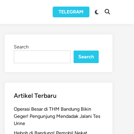
Switch
TELEGRAM
Open
to
Search
dark
mode
Search
Search
Artikel Terbaru
Operasi Besar di THM Bandung Bikin
Geger! Pengunjung Mendadak Jalani Tes
Urine
Heboh di Bandung! Pemobil Nekat