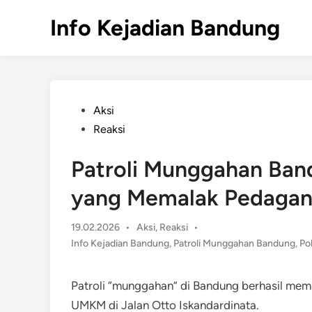
Skip
Info Kejadian Bandung
to
content
Posted
Aksi
in
Reaksi
Patroli Munggahan Ban
yang Memalak Pedaga
Posted
19.02.2026
•
Aksi
,
Reaksi
•
in
Info Kejadian Bandung
,
Patroli Munggahan Bandung
,
Po
Patroli “munggahan” di Bandung berhasil m
UMKM di Jalan Otto Iskandardinata.