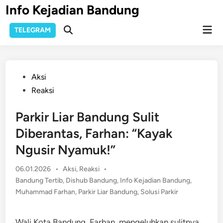
Skip
Info Kejadian Bandung
to
Mai
content
TELEGRAM
Open
Men
Search
Posted
Aksi
in
Reaksi
Parkir Liar Bandung Sulit
Diberantas, Farhan: “Kayak
Ngusir Nyamuk!”
Posted
06.01.2026
•
Aksi
,
Reaksi
•
in
Bandung Tertib
,
Dishub Bandung
,
Info Kejadian Bandung
,
Muhammad Farhan
,
Parkir Liar Bandung
,
Solusi Parkir
Wali Kota Bandung, Farhan, mengeluhkan sulitnya