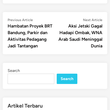
Post
Previous
Nex
Previous Article
Next Article
article:
artic
Hambatan Proyek BRT
Aksi Jetski Gagal
navigation
Bandung, Parkir dan
Hadapi Ombak, WNA
Aktivitas Pedagang
Arab Saudi Meninggal
Jadi Tantangan
Dunia
Search
Search
Artikel Terbaru