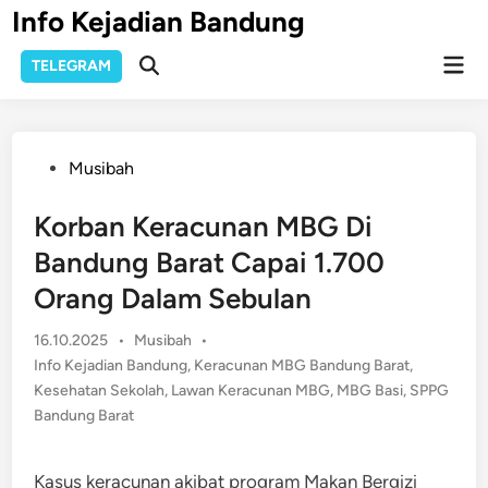
Skip
Info Kejadian Bandung
to
Mai
content
TELEGRAM
Open
Men
Search
Posted
Musibah
in
Korban Keracunan MBG Di
Bandung Barat Capai 1.700
Orang Dalam Sebulan
Posted
16.10.2025
•
Musibah
•
in
Info Kejadian Bandung
,
Keracunan MBG Bandung Barat
,
Kesehatan Sekolah
,
Lawan Keracunan MBG
,
MBG Basi
,
SPPG
Bandung Barat
Kasus keracunan akibat program Makan Bergizi