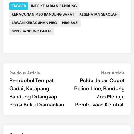
TAGGED
INFO KEJADIAN BANDUNG
KERACUNAN MBG BANDUNG BARAT
KESEHATAN SEKOLAH
LAWAN KERACUNAN MBG
MBG BASI
SPPG BANDUNG BARAT
Post
Previous
Nex
Previous Article
Next Article
article:
artic
Pembobol Tempat
Polda Jabar Copot
navigation
Gadai, Katapang
Police Line, Bandung
Bandung Ditangkap
Zoo Menuju
Polisi Bukti Diamankan
Pembukaan Kembali