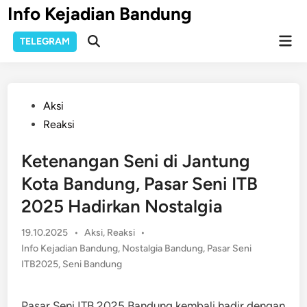
Skip
Info Kejadian Bandung
to
Mai
content
TELEGRAM
Open
Men
Search
Posted
Aksi
in
Reaksi
Ketenangan Seni di Jantung
Kota Bandung, Pasar Seni ITB
2025 Hadirkan Nostalgia
Posted
19.10.2025
•
Aksi
,
Reaksi
•
in
Info Kejadian Bandung
,
Nostalgia Bandung
,
Pasar Seni
ITB2025
,
Seni Bandung
Pasar Seni ITB 2025 Bandung kembali hadir dengan