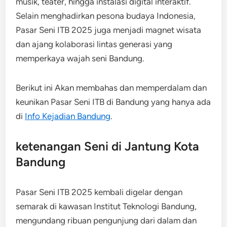
musik, teater, hingga instalasi digital interaktif.
Selain menghadirkan pesona budaya Indonesia,
Pasar Seni ITB 2025 juga menjadi magnet wisata
dan ajang kolaborasi lintas generasi yang
memperkaya wajah seni Bandung.
Berikut ini Akan membahas dan memperdalam dan
keunikan Pasar Seni ITB di Bandung yang hanya ada
di
Info Kejadian Bandung
.
ketenangan Seni di Jantung Kota
Bandung
Pasar Seni ITB 2025 kembali digelar dengan
semarak di kawasan Institut Teknologi Bandung,
mengundang ribuan pengunjung dari dalam dan