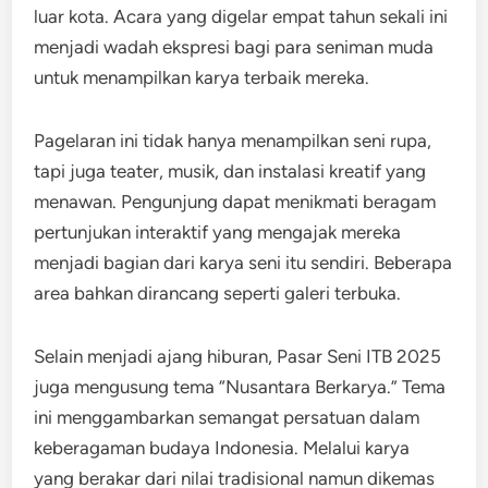
luar kota. Acara yang digelar empat tahun sekali ini
menjadi wadah ekspresi bagi para seniman muda
untuk menampilkan karya terbaik mereka.
Pagelaran ini tidak hanya menampilkan seni rupa,
tapi juga teater, musik, dan instalasi kreatif yang
menawan. Pengunjung dapat menikmati beragam
pertunjukan interaktif yang mengajak mereka
menjadi bagian dari karya seni itu sendiri. Beberapa
area bahkan dirancang seperti galeri terbuka.
Selain menjadi ajang hiburan, Pasar Seni ITB 2025
juga mengusung tema “Nusantara Berkarya.” Tema
ini menggambarkan semangat persatuan dalam
keberagaman budaya Indonesia. Melalui karya
yang berakar dari nilai tradisional namun dikemas