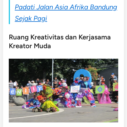
Padati Jalan Asia Afrika Bandung
Sejak Pagi
Ruang Kreativitas dan Kerjasama
Kreator Muda