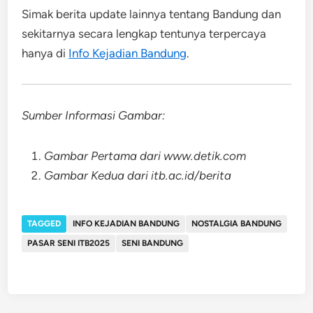
Simak berita update lainnya tentang Bandung dan
sekitarnya secara lengkap tentunya terpercaya
hanya di
Info Kejadian Bandung
.
Sumber Informasi Gambar:
Gambar Pertama dari www.detik.com
Gambar Kedua dari itb.ac.id/berita
TAGGED
INFO KEJADIAN BANDUNG
NOSTALGIA BANDUNG
PASAR SENI ITB2025
SENI BANDUNG