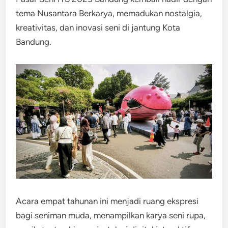
tema Nusantara Berkarya, memadukan nostalgia,
kreativitas, dan inovasi seni di jantung Kota
Bandung.
Acara empat tahunan ini menjadi ruang ekspresi
bagi seniman muda, menampilkan karya seni rupa,