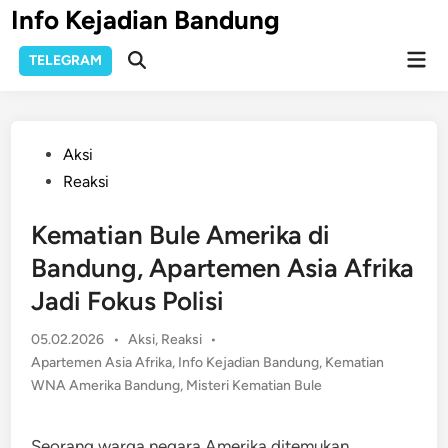
Skip
Info Kejadian Bandung
to
Mai
content
TELEGRAM
Open
Men
Search
Posted
Aksi
in
Reaksi
Kematian Bule Amerika di
Bandung, Apartemen Asia Afrika
Jadi Fokus Polisi
Posted
05.02.2026
•
Aksi
,
Reaksi
•
in
Apartemen Asia Afrika
,
Info Kejadian Bandung
,
Kematian
WNA Amerika Bandung
,
Misteri Kematian Bule
Seorang warga negara Amerika ditemukan