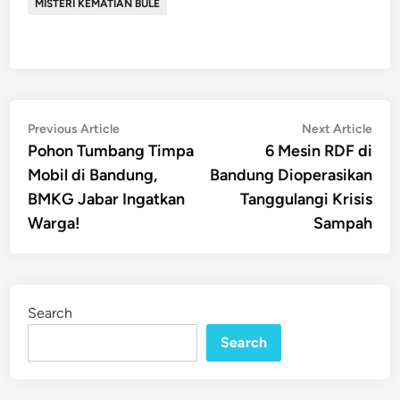
MISTERI KEMATIAN BULE
Post
Previous
Nex
Previous Article
Next Article
article:
artic
Pohon Tumbang Timpa
6 Mesin RDF di
navigation
Mobil di Bandung,
Bandung Dioperasikan
BMKG Jabar Ingatkan
Tanggulangi Krisis
Warga!
Sampah
Search
Search