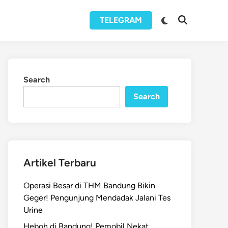
Switch
TELEGRAM
Open
to
Search
dark
mode
Search
Search
Artikel Terbaru
Operasi Besar di THM Bandung Bikin
Geger! Pengunjung Mendadak Jalani Tes
Urine
Heboh di Bandung! Pemobil Nekat