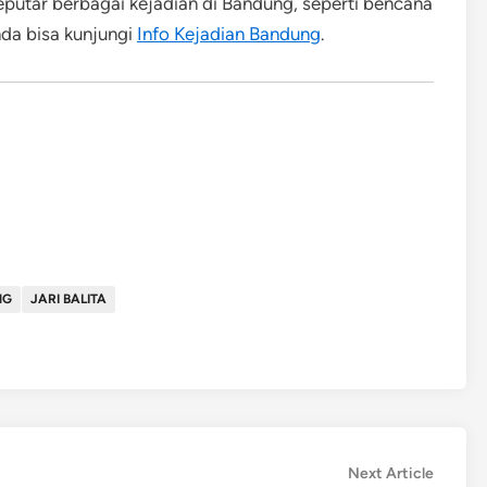
eputar berbagai kejadian di Bandung, seperti bencana
nda bisa kunjungi
Info Kejadian Bandung
.
NG
JARI BALITA
Next
Next Article