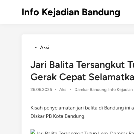
Skip
Info Kejadian Bandung
to
content
Posted
Aksi
in
Jari Balita Tersangkut
Gerak Cepat Selamatk
Posted
26.06.2025
•
Aksi
•
Damkar Bandung
,
Info Kejadia
in
Kisah penyelamatan jari balita di Bandung ini 
Diskar PB Kota Bandung.