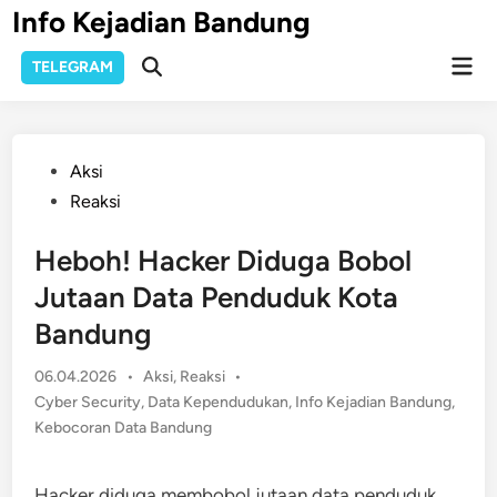
Skip
Info Kejadian Bandung
to
Mai
content
TELEGRAM
Open
Men
Search
Posted
Aksi
in
Reaksi
Heboh! Hacker Diduga Bobol
Jutaan Data Penduduk Kota
Bandung
Posted
06.04.2026
•
Aksi
,
Reaksi
•
in
Cyber Security
,
Data Kependudukan
,
Info Kejadian Bandung
,
Kebocoran Data Bandung
Hacker diduga membobol jutaan data penduduk