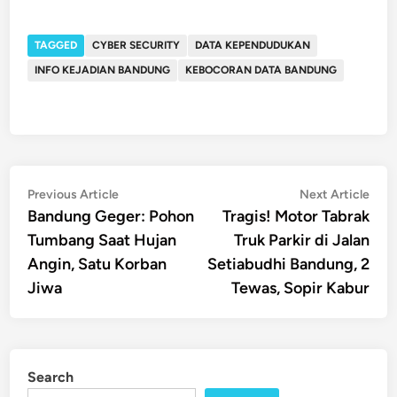
TAGGED
CYBER SECURITY
DATA KEPENDUDUKAN
INFO KEJADIAN BANDUNG
KEBOCORAN DATA BANDUNG
Post
Previous
Nex
Previous Article
Next Article
article:
artic
Bandung Geger: Pohon
Tragis! Motor Tabrak
navigation
Tumbang Saat Hujan
Truk Parkir di Jalan
Angin, Satu Korban
Setiabudhi Bandung, 2
Jiwa
Tewas, Sopir Kabur
Search