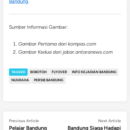
Bandung
.
Sumber Informasi Gambar:
Gambar Pertama dari kompas.com
Gambar Kedua dari jabar.antaranews.com
TAGGED
BOBOTOH
FLYOVER
INFO KEJADIAN BANDUNG
NUGRAHA
PERSIB BANDUNG
Post
Previous
Nex
Previous Article
Next Article
article:
artic
Pelajar Bandung
Bandung Siaga Hadapi