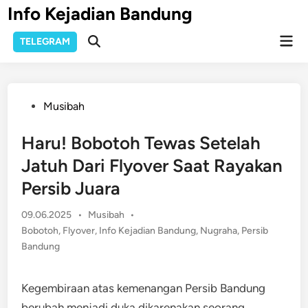
Skip
Info Kejadian Bandung
to
Mai
content
TELEGRAM
Open
Men
Search
Posted
Musibah
in
Haru! Bobotoh Tewas Setelah
Jatuh Dari Flyover Saat Rayakan
Persib Juara
Posted
09.06.2025
•
Musibah
•
in
Bobotoh
,
Flyover
,
Info Kejadian Bandung
,
Nugraha
,
Persib
Bandung
Kegembiraan atas kemenangan Persib Bandung
berubah menjadi duka dikarenakan seorang