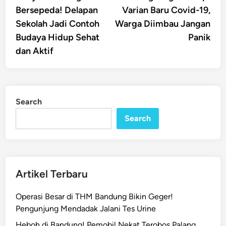
navigation
Bersepeda! Delapan
Varian Baru Covid-19,
Sekolah Jadi Contoh
Warga Diimbau Jangan
Budaya Hidup Sehat
Panik
dan Aktif
Search
Search
Artikel Terbaru
Operasi Besar di THM Bandung Bikin Geger!
Pengunjung Mendadak Jalani Tes Urine
Heboh di Bandung! Pemobil Nekat Terobos Palang