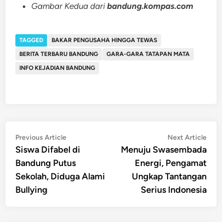
Gambar Kedua dari
bandung.kompas.com
TAGGED
BAKAR PENGUSAHA HINGGA TEWAS
BERITA TERBARU BANDUNG
GARA-GARA TATAPAN MATA
INFO KEJADIAN BANDUNG
Post
Previous
Nex
Previous Article
Next Article
article:
artic
Siswa Difabel di
Menuju Swasembada
navigation
Bandung Putus
Energi, Pengamat
Sekolah, Diduga Alami
Ungkap Tantangan
Bullying
Serius Indonesia