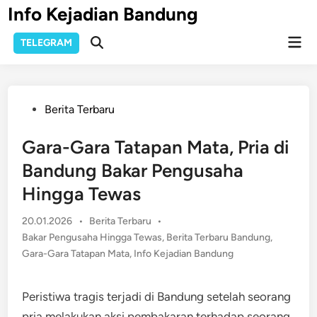
Skip
Info Kejadian Bandung
to
Mai
content
TELEGRAM
Open
Men
Search
Posted
Berita Terbaru
in
Gara-Gara Tatapan Mata, Pria di
Bandung Bakar Pengusaha
Hingga Tewas
Posted
20.01.2026
•
Berita Terbaru
•
in
Bakar Pengusaha Hingga Tewas
,
Berita Terbaru Bandung
,
Gara-Gara Tatapan Mata
,
Info Kejadian Bandung
Peristiwa tragis terjadi di Bandung setelah seorang
pria melakukan aksi pembakaran terhadap seorang