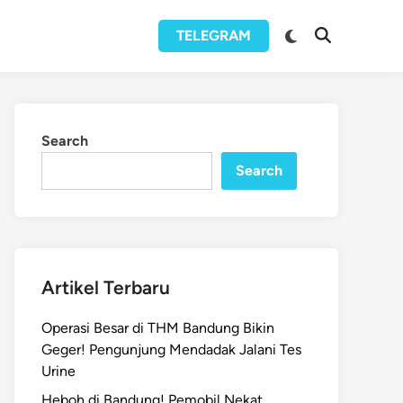
Switch
TELEGRAM
Open
to
Search
dark
mode
Search
Search
Artikel Terbaru
Operasi Besar di THM Bandung Bikin
Geger! Pengunjung Mendadak Jalani Tes
Urine
Heboh di Bandung! Pemobil Nekat