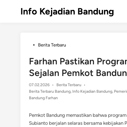
Skip
Info Kejadian Bandung
to
content
Posted
Berita Terbaru
in
Farhan Pastikan Progr
Sejalan Pemkot Bandu
Posted
07.02.2026
•
Berita Terbaru
•
in
Berita Terbaru Bandung
,
Info Kejadian Bandung
,
Pemeri
Bandung Farhan
Pemkot Bandung memastikan bahwa program g
Subianto berjalan selaras bersama kebijakan