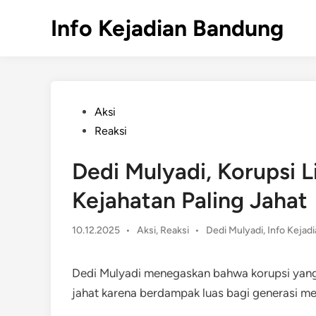
Skip
Info Kejadian Bandung
to
content
Posted
Aksi
in
Reaksi
Dedi Mulyadi, Korupsi 
Kejahatan Paling Jahat
Posted
10.12.2025
•
Aksi
,
Reaksi
•
Dedi Mulyadi
,
Info Kejad
in
Dedi Mulyadi menegaskan bahwa korupsi yang 
jahat karena berdampak luas bagi generasi m