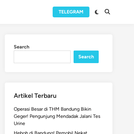
Switch
TELEGRAM
Open
to
Search
dark
mode
Search
Search
Artikel Terbaru
Operasi Besar di THM Bandung Bikin
Geger! Pengunjung Mendadak Jalani Tes
Urine
Heboh di Bandung! Pemobil Nekat