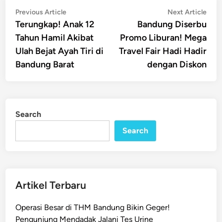
Post
Previous
Nex
Previous Article
Next Article
article:
artic
Terungkap! Anak 12
Bandung Diserbu
navigation
Tahun Hamil Akibat
Promo Liburan! Mega
Ulah Bejat Ayah Tiri di
Travel Fair Hadi Hadir
Bandung Barat
dengan Diskon
Search
Search
Artikel Terbaru
Operasi Besar di THM Bandung Bikin Geger!
Pengunjung Mendadak Jalani Tes Urine