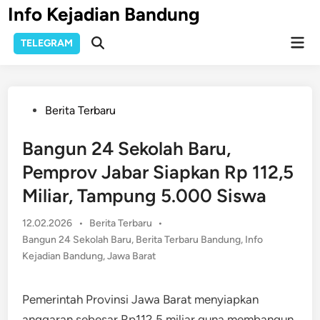
Skip
Info Kejadian Bandung
to
Mai
content
TELEGRAM
Open
Men
Search
Posted
Berita Terbaru
in
Bangun 24 Sekolah Baru,
Pemprov Jabar Siapkan Rp 112,5
Miliar, Tampung 5.000 Siswa
Posted
12.02.2026
•
Berita Terbaru
•
in
Bangun 24 Sekolah Baru
,
Berita Terbaru Bandung
,
Info
Kejadian Bandung
,
Jawa Barat
Pemerintah Provinsi Jawa Barat menyiapkan
anggaran sebesar Rp112,5 miliar guna membangun