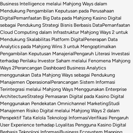
Business Intelligence melalui Mahjong Ways dalam
Mendukung Pengambilan Keputusan pada Perusahaan
Digital
Pemanfaatan Big Data pada Mahjong Kasino Digital
sebagai Pendukung Strategi Bisnis Berbasis Data
Pemanfaatan
Cloud Computing dalam Infrastruktur Mahjong Ways 2 untuk
Mendukung Skalabilitas Platform Digital
Penerapan Data
Analytics pada Mahjong Wins 3 untuk Mengoptimalkan
Pengambilan Keputusan Manajerial
Pengaruh Literasi Investasi
terhadap Perilaku Investor Saham melalui Fenomena Mahjong
Ways 2
Perancangan Dashboard Business Analytics
menggunakan Data Mahjong Ways sebagai Pendukung
Manajemen Operasional
Perancangan Sistem Informasi
Terintegrasi melalui Mahjong Ways Menggunakan Enterprise
Architecture
Strategi Pemasaran Digital pada Kasino Digital
Menggunakan Pendekatan Omnichannel Marketing
Studi
Manajemen Risiko Digital melalui Mahjong Ways 2 dalam
Perspektif Tata Kelola Teknologi Informasi
Verifikasi Pengaruh
User Experience terhadap Loyalitas Pengguna Kasino Digital
Berbasis Teknologi Informasi
Business Ecosystem Mapping