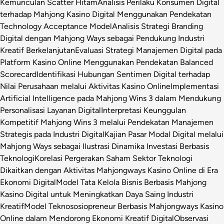
Kemunculan Scatter Hitam
Analisis Perilaku Konsumen Digital
terhadap Mahjong Kasino Digital Menggunakan Pendekatan
Technology Acceptance Model
Analisis Strategi Branding
Digital dengan Mahjong Ways sebagai Pendukung Industri
Kreatif Berkelanjutan
Evaluasi Strategi Manajemen Digital pada
Platform Kasino Online Menggunakan Pendekatan Balanced
Scorecard
Identifikasi Hubungan Sentimen Digital terhadap
Nilai Perusahaan melalui Aktivitas Kasino Online
Implementasi
Artificial Intelligence pada Mahjong Wins 3 dalam Mendukung
Personalisasi Layanan Digital
Interpretasi Keunggulan
Kompetitif Mahjong Wins 3 melalui Pendekatan Manajemen
Strategis pada Industri Digital
Kajian Pasar Modal Digital melalui
Mahjong Ways sebagai Ilustrasi Dinamika Investasi Berbasis
Teknologi
Korelasi Pergerakan Saham Sektor Teknologi
Dikaitkan dengan Aktivitas Mahjongways Kasino Online di Era
Ekonomi Digital
Model Tata Kelola Bisnis Berbasis Mahjong
Kasino Digital untuk Meningkatkan Daya Saing Industri
Kreatif
Model Teknososiopreneur Berbasis Mahjongways Kasino
Online dalam Mendorong Ekonomi Kreatif Digital
Observasi