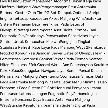
Live Kasino
Sistem Manajemen Algoritma Beban Kerja Pada
Platform Mahjong Ways
Pengembangan Fitur Antarmuka
Berbasis Gestur Oleh Tim PG Soft
Dampak Optimasi Script
Engine Terhadap Kecepatan Akses Mahjong Wins
Arsitektur
Sistem Keamanan Data Terenkripsi Pada Gates of
Olympus
Strategi Pengimporan Aset Digital Kompak Dari
Pragmatic Play
Pentingnya Penyesuaian Sensitivitas Layar
Sentuh Untuk Kemudahan Maxwin
Pengujian Tingkat
Stabilisasi Refresh Rate Layar Pada Mahjong Ways 2
Pembaruan
Protokol Komunikasi Jaringan Server Gates of Olympus
Teknik
Pemrosesan Kompresi Gambar Vektor Pada Elemen Scatter
Hitam
Eksplorasi Efek Gradasi Warna Dan Pencahayaan Karakter
Kakek Zeus
Keunggulan Navigasi Layar Berdiri Ponsel Dalam
Menjalankan Mahjong Ways
Fungsi Otomatisasi Simpan Data
Pada Antarmuka Mahjong Wins
Tata Letak Menu Minimalis Dan
Ergonomis Pada Sistem PG Soft
Mengurai Penyebab Utama
Penurunan Latensi Jaringan Pragmatic Play
Perbandingan
Efisiensi Konsumsi Daya Baterai Antar Versi Mahjong
Ways
Standar Kepatuhan Keamanan Sistem Digital Pada