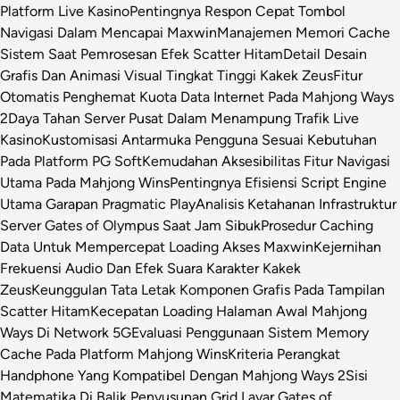
Platform Live Kasino
Pentingnya Respon Cepat Tombol
Navigasi Dalam Mencapai Maxwin
Manajemen Memori Cache
Sistem Saat Pemrosesan Efek Scatter Hitam
Detail Desain
Grafis Dan Animasi Visual Tingkat Tinggi Kakek Zeus
Fitur
Otomatis Penghemat Kuota Data Internet Pada Mahjong Ways
2
Daya Tahan Server Pusat Dalam Menampung Trafik Live
Kasino
Kustomisasi Antarmuka Pengguna Sesuai Kebutuhan
Pada Platform PG Soft
Kemudahan Aksesibilitas Fitur Navigasi
Utama Pada Mahjong Wins
Pentingnya Efisiensi Script Engine
Utama Garapan Pragmatic Play
Analisis Ketahanan Infrastruktur
Server Gates of Olympus Saat Jam Sibuk
Prosedur Caching
Data Untuk Mempercepat Loading Akses Maxwin
Kejernihan
Frekuensi Audio Dan Efek Suara Karakter Kakek
Zeus
Keunggulan Tata Letak Komponen Grafis Pada Tampilan
Scatter Hitam
Kecepatan Loading Halaman Awal Mahjong
Ways Di Network 5G
Evaluasi Penggunaan Sistem Memory
Cache Pada Platform Mahjong Wins
Kriteria Perangkat
Handphone Yang Kompatibel Dengan Mahjong Ways 2
Sisi
Matematika Di Balik Penyusunan Grid Layar Gates of