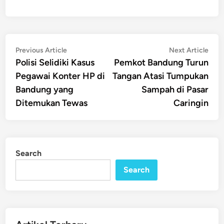
Post
Previous
Nex
Previous Article
Next Article
article:
artic
Polisi Selidiki Kasus
Pemkot Bandung Turun
navigation
Pegawai Konter HP di
Tangan Atasi Tumpukan
Bandung yang
Sampah di Pasar
Ditemukan Tewas
Caringin
Search
Search