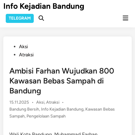
Skip
Info Kejadian Bandung
to
Mai
content
TELEGRAM
Open
Men
Search
Posted
Aksi
in
Atraksi
Ambisi Farhan Wujudkan 800
Kawasan Bebas Sampah di
Bandung
Posted
15.11.2025
•
Aksi
,
Atraksi
•
in
Bandung Bersih
,
Info Kejadian Bandung
,
Kawasan Bebas
Sampah
,
Pengelolaan Sampah
Wali Kota Bandung, Muhammad Farhan,