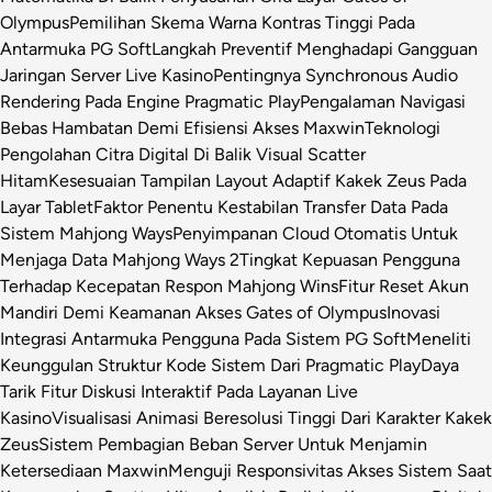
Olympus
Pemilihan Skema Warna Kontras Tinggi Pada
Antarmuka PG Soft
Langkah Preventif Menghadapi Gangguan
Jaringan Server Live Kasino
Pentingnya Synchronous Audio
Rendering Pada Engine Pragmatic Play
Pengalaman Navigasi
Bebas Hambatan Demi Efisiensi Akses Maxwin
Teknologi
Pengolahan Citra Digital Di Balik Visual Scatter
Hitam
Kesesuaian Tampilan Layout Adaptif Kakek Zeus Pada
Layar Tablet
Faktor Penentu Kestabilan Transfer Data Pada
Sistem Mahjong Ways
Penyimpanan Cloud Otomatis Untuk
Menjaga Data Mahjong Ways 2
Tingkat Kepuasan Pengguna
Terhadap Kecepatan Respon Mahjong Wins
Fitur Reset Akun
Mandiri Demi Keamanan Akses Gates of Olympus
Inovasi
Integrasi Antarmuka Pengguna Pada Sistem PG Soft
Meneliti
Keunggulan Struktur Kode Sistem Dari Pragmatic Play
Daya
Tarik Fitur Diskusi Interaktif Pada Layanan Live
Kasino
Visualisasi Animasi Beresolusi Tinggi Dari Karakter Kakek
Zeus
Sistem Pembagian Beban Server Untuk Menjamin
Ketersediaan Maxwin
Menguji Responsivitas Akses Sistem Saat