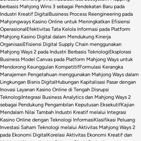
berbasis Mahjong Wins 3 sebagai Pendekatan Baru pada
Industri Kreatif Digital
Business Process Reengineering pada
Mahjongways Kasino Online untuk Meningkatkan Efisiensi
Operasional
Efektivitas Tata Kelola Informasi pada Platform
Mahjong Kasino Digital dalam Mendukung Kinerja
Organisasi
Efisiensi Digital Supply Chain menggunakan
Mahjong Ways 2 pada Industri Berbasis Teknologi
Eksplorasi
Business Model Canvas pada Platform Mahjong Ways untuk
Mendorong Keunggulan Kompetitif
Formulasi Kerangka
Manajemen Pengetahuan menggunakan Mahjong Ways dalam
Lingkungan Bisnis Digital
Hubungan Kapitalisasi Pasar dengan
Inovasi Layanan Kasino Online di Tengah Disrupsi
Teknologi
Integrasi Business Analytics dan Mahjong Ways 2
sebagai Pendukung Pengambilan Keputusan Eksekutif
Kajian
Mendalam Nilai Tambah Industri Kreatif melalui Integrasi
Kasino Online dengan Teknologi Informasi
Klasifikasi Peluang
Investasi Saham Teknologi melalui Aktivitas Mahjong Ways 2
pada Ekonomi Digital
Korelasi Aktivitas Ekonomi Kreatif dan