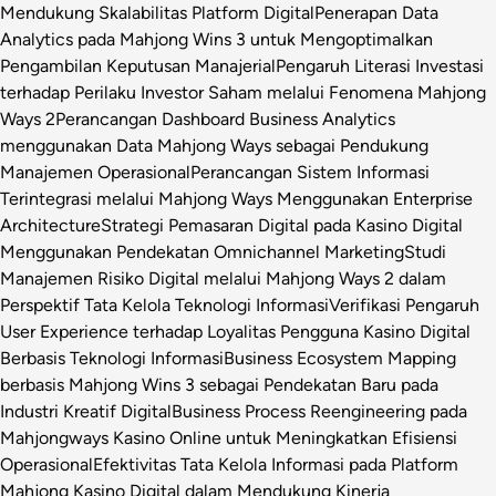
Mendukung Skalabilitas Platform Digital
Penerapan Data
Analytics pada Mahjong Wins 3 untuk Mengoptimalkan
Pengambilan Keputusan Manajerial
Pengaruh Literasi Investasi
terhadap Perilaku Investor Saham melalui Fenomena Mahjong
Ways 2
Perancangan Dashboard Business Analytics
menggunakan Data Mahjong Ways sebagai Pendukung
Manajemen Operasional
Perancangan Sistem Informasi
Terintegrasi melalui Mahjong Ways Menggunakan Enterprise
Architecture
Strategi Pemasaran Digital pada Kasino Digital
Menggunakan Pendekatan Omnichannel Marketing
Studi
Manajemen Risiko Digital melalui Mahjong Ways 2 dalam
Perspektif Tata Kelola Teknologi Informasi
Verifikasi Pengaruh
User Experience terhadap Loyalitas Pengguna Kasino Digital
Berbasis Teknologi Informasi
Business Ecosystem Mapping
berbasis Mahjong Wins 3 sebagai Pendekatan Baru pada
Industri Kreatif Digital
Business Process Reengineering pada
Mahjongways Kasino Online untuk Meningkatkan Efisiensi
Operasional
Efektivitas Tata Kelola Informasi pada Platform
Mahjong Kasino Digital dalam Mendukung Kinerja