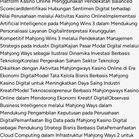
Platform Kasino Online Menggunakan Pendekatan Balanced
Scorecard
Identifikasi Hubungan Sentimen Digital terhadap
Nilai Perusahaan melalui Aktivitas Kasino Online
Implementasi
Artificial Intelligence pada Mahjong Wins 3 dalam Mendukung
Personalisasi Layanan Digital
Interpretasi Keunggulan
Kompetitif Mahjong Wins 3 melalui Pendekatan Manajemen
Strategis pada Industri Digital
Kajian Pasar Modal Digital melalui
Mahjong Ways sebagai Ilustrasi Dinamika Investasi Berbasis
Teknologi
Korelasi Pergerakan Saham Sektor Teknologi
Dikaitkan dengan Aktivitas Mahjongways Kasino Online di Era
Ekonomi Digital
Model Tata Kelola Bisnis Berbasis Mahjong
Kasino Digital untuk Meningkatkan Daya Saing Industri
Kreatif
Model Teknososiopreneur Berbasis Mahjongways Kasino
Online dalam Mendorong Ekonomi Kreatif Digital
Observasi
Business Intelligence melalui Mahjong Ways dalam
Mendukung Pengambilan Keputusan pada Perusahaan
Digital
Pemanfaatan Big Data pada Mahjong Kasino Digital
sebagai Pendukung Strategi Bisnis Berbasis Data
Pemanfaatan
Cloud Computing dalam Infrastruktur Mahjong Ways 2 untuk