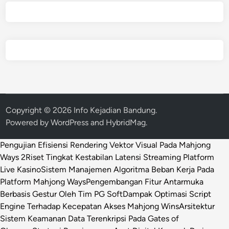
Copyright © 2026
Info Kejadian Bandung
.
Powered by
WordPress
and
HybridMag
.
Pengujian Efisiensi Rendering Vektor Visual Pada Mahjong
Ways 2
Riset Tingkat Kestabilan Latensi Streaming Platform
Live Kasino
Sistem Manajemen Algoritma Beban Kerja Pada
Platform Mahjong Ways
Pengembangan Fitur Antarmuka
Berbasis Gestur Oleh Tim PG Soft
Dampak Optimasi Script
Engine Terhadap Kecepatan Akses Mahjong Wins
Arsitektur
Sistem Keamanan Data Terenkripsi Pada Gates of