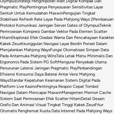
Olympus
Strategi Pengimporan Aset Digital Kompak Dari
Pragmatic Play
Pentingnya Penyesuaian Sensitivitas Layar
Sentuh Untuk Kemudahan Maxwin
Pengujian Tingkat
Stabilisasi Refresh Rate Layar Pada Mahjong Ways 2
Pembaruan
Protokol Komunikasi Jaringan Server Gates of Olympus
Teknik
Pemrosesan Kompresi Gambar Vektor Pada Elemen Scatter
Hitam
Eksplorasi Efek Gradasi Warna Dan Pencahayaan Karakter
Kakek Zeus
Keunggulan Navigasi Layar Berdiri Ponsel Dalam
Menjalankan Mahjong Ways
Fungsi Otomatisasi Simpan Data
Pada Antarmuka Mahjong Wins
Tata Letak Menu Minimalis Dan
Ergonomis Pada Sistem PG Soft
Mengurai Penyebab Utama
Penurunan Latensi Jaringan Pragmatic Play
Perbandingan
Efisiensi Konsumsi Daya Baterai Antar Versi Mahjong
Ways
Standar Kepatuhan Keamanan Sistem Digital Pada
Platform Live Kasino
Pentingnya Respon Cepat Tombol
Navigasi Dalam Mencapai Maxwin
Manajemen Memori Cache
Sistem Saat Pemrosesan Efek Scatter Hitam
Detail Desain
Grafis Dan Animasi Visual Tingkat Tinggi Kakek Zeus
Fitur
Otomatis Penghemat Kuota Data Internet Pada Mahjong Ways