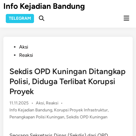
Skip
Info Kejadian Bandung
to
Mai
content
TELEGRAM
Open
Men
Search
Posted
Aksi
in
Reaksi
Sekdis OPD Kuningan Ditangkap
Polisi, Diduga Terlibat Korupsi
Proyek
Posted
11.11.2025
•
Aksi
,
Reaksi
•
in
Info Kejadian Bandung
,
Korupsi Proyek Infrastruktur
,
Penangkapan Polisi Kuningan
,
Sekdis OPD Kuningan
Seorang Sekretaris Dinas (Sekdis) dari OPD