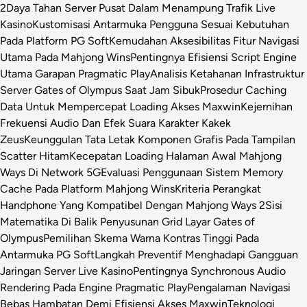
2
Daya Tahan Server Pusat Dalam Menampung Trafik Live
Kasino
Kustomisasi Antarmuka Pengguna Sesuai Kebutuhan
Pada Platform PG Soft
Kemudahan Aksesibilitas Fitur Navigasi
Utama Pada Mahjong Wins
Pentingnya Efisiensi Script Engine
Utama Garapan Pragmatic Play
Analisis Ketahanan Infrastruktur
Server Gates of Olympus Saat Jam Sibuk
Prosedur Caching
Data Untuk Mempercepat Loading Akses Maxwin
Kejernihan
Frekuensi Audio Dan Efek Suara Karakter Kakek
Zeus
Keunggulan Tata Letak Komponen Grafis Pada Tampilan
Scatter Hitam
Kecepatan Loading Halaman Awal Mahjong
Ways Di Network 5G
Evaluasi Penggunaan Sistem Memory
Cache Pada Platform Mahjong Wins
Kriteria Perangkat
Handphone Yang Kompatibel Dengan Mahjong Ways 2
Sisi
Matematika Di Balik Penyusunan Grid Layar Gates of
Olympus
Pemilihan Skema Warna Kontras Tinggi Pada
Antarmuka PG Soft
Langkah Preventif Menghadapi Gangguan
Jaringan Server Live Kasino
Pentingnya Synchronous Audio
Rendering Pada Engine Pragmatic Play
Pengalaman Navigasi
Bebas Hambatan Demi Efisiensi Akses Maxwin
Teknologi