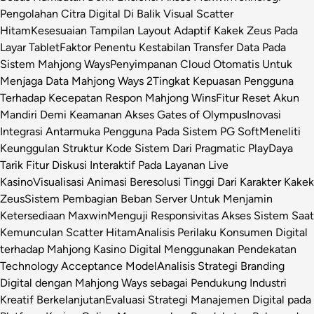
Pengolahan Citra Digital Di Balik Visual Scatter
Hitam
Kesesuaian Tampilan Layout Adaptif Kakek Zeus Pada
Layar Tablet
Faktor Penentu Kestabilan Transfer Data Pada
Sistem Mahjong Ways
Penyimpanan Cloud Otomatis Untuk
Menjaga Data Mahjong Ways 2
Tingkat Kepuasan Pengguna
Terhadap Kecepatan Respon Mahjong Wins
Fitur Reset Akun
Mandiri Demi Keamanan Akses Gates of Olympus
Inovasi
Integrasi Antarmuka Pengguna Pada Sistem PG Soft
Meneliti
Keunggulan Struktur Kode Sistem Dari Pragmatic Play
Daya
Tarik Fitur Diskusi Interaktif Pada Layanan Live
Kasino
Visualisasi Animasi Beresolusi Tinggi Dari Karakter Kakek
Zeus
Sistem Pembagian Beban Server Untuk Menjamin
Ketersediaan Maxwin
Menguji Responsivitas Akses Sistem Saat
Kemunculan Scatter Hitam
Analisis Perilaku Konsumen Digital
terhadap Mahjong Kasino Digital Menggunakan Pendekatan
Technology Acceptance Model
Analisis Strategi Branding
Digital dengan Mahjong Ways sebagai Pendukung Industri
Kreatif Berkelanjutan
Evaluasi Strategi Manajemen Digital pada