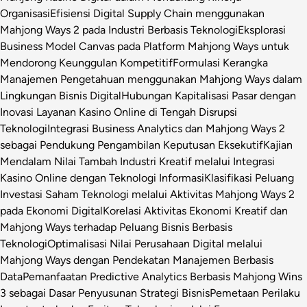
Organisasi
Efisiensi Digital Supply Chain menggunakan
Mahjong Ways 2 pada Industri Berbasis Teknologi
Eksplorasi
Business Model Canvas pada Platform Mahjong Ways untuk
Mendorong Keunggulan Kompetitif
Formulasi Kerangka
Manajemen Pengetahuan menggunakan Mahjong Ways dalam
Lingkungan Bisnis Digital
Hubungan Kapitalisasi Pasar dengan
Inovasi Layanan Kasino Online di Tengah Disrupsi
Teknologi
Integrasi Business Analytics dan Mahjong Ways 2
sebagai Pendukung Pengambilan Keputusan Eksekutif
Kajian
Mendalam Nilai Tambah Industri Kreatif melalui Integrasi
Kasino Online dengan Teknologi Informasi
Klasifikasi Peluang
Investasi Saham Teknologi melalui Aktivitas Mahjong Ways 2
pada Ekonomi Digital
Korelasi Aktivitas Ekonomi Kreatif dan
Mahjong Ways terhadap Peluang Bisnis Berbasis
Teknologi
Optimalisasi Nilai Perusahaan Digital melalui
Mahjong Ways dengan Pendekatan Manajemen Berbasis
Data
Pemanfaatan Predictive Analytics Berbasis Mahjong Wins
3 sebagai Dasar Penyusunan Strategi Bisnis
Pemetaan Perilaku