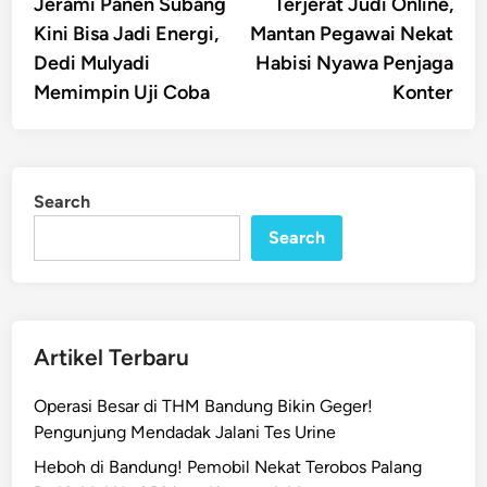
article:
artic
Jerami Panen Subang
Terjerat Judi Online,
navigation
Kini Bisa Jadi Energi,
Mantan Pegawai Nekat
Dedi Mulyadi
Habisi Nyawa Penjaga
Memimpin Uji Coba
Konter
Search
Search
Artikel Terbaru
Operasi Besar di THM Bandung Bikin Geger!
Pengunjung Mendadak Jalani Tes Urine
Heboh di Bandung! Pemobil Nekat Terobos Palang