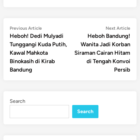
Post
Previous
Nex
Previous Article
Next Article
article:
artic
Heboh! Dedi Mulyadi
Heboh Bandung!
navigation
Tunggangi Kuda Putih,
Wanita Jadi Korban
Kawal Mahkota
Siraman Cairan Hitam
Binokasih di Kirab
di Tengah Konvoi
Bandung
Persib
Search
Search