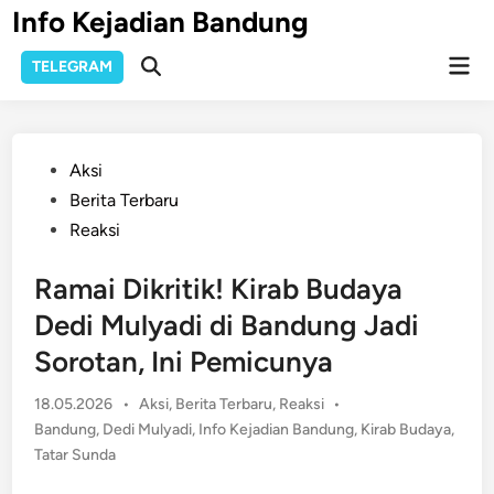
Skip
Info Kejadian Bandung
to
Mai
content
TELEGRAM
Open
Men
Search
Posted
Aksi
in
Berita Terbaru
Reaksi
Ramai Dikritik! Kirab Budaya
Dedi Mulyadi di Bandung Jadi
Sorotan, Ini Pemicunya
Posted
18.05.2026
•
Aksi
,
Berita Terbaru
,
Reaksi
•
in
Bandung
,
Dedi Mulyadi
,
Info Kejadian Bandung
,
Kirab Budaya
,
Tatar Sunda